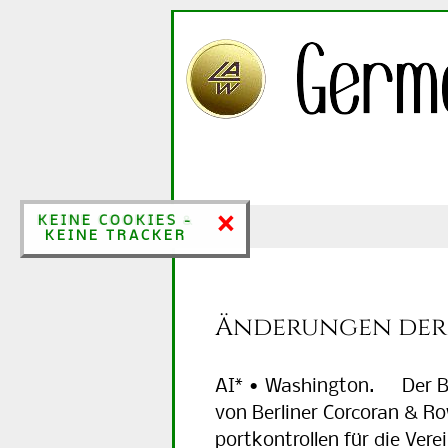
×
×
KEINE COOKIES &
KEINE COOKIES -
KEINE TRACKER
KEINE TRACKER
Änderungen der 
AI* • Washington. Der B
von Ber­li­ner Cor­co­ran & R
port­kon­trol­len für die Ver­