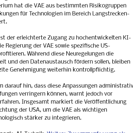
te­rium hat die VAE aus be­stimm­ten Ri­si­ko­grup­pen
kun­gen für Tech­no­lo­gi­en im Be­reich Lang­strecken­
rt.
st der erleichterte Zugang zu hochentwickelten KI-
ie Regierung der VAE sowie spezifische US-
ofitieren. Während diese Neuregelungen die
it und den Datenaustausch fördern sollen, bleiben
zite Genehmigung weiterhin kontrollpflichtig.
 darauf hin, dass diese Anpassungen administrati
üfungen verringern können, warnt jedoch vor
rfahren. Insgesamt markiert die Veröffentlichung
ichtung der USA, um die VAE als wichtigen
ologisch stärker zu integrieren.