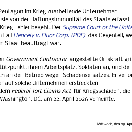
ntagon im Krieg zuarbeitende Unternehmen
s sie von der Haftungsimmunität des Staats erfasst
 Krieg Fehler begeht. Der
Supreme Court of the Unit
 Fall
Hencely v. Fluor Corp.
das Gegenteil, we
om Staat beauftragt war.
ten
Government Contractor
angestellte Ortskraft gri
ützpunkt, ihrem Arbeitsplatz, Soldaten an, und der
ch an den Betrieb wegen Schadensersatzes. Er verlo
er auf solche Unternehmen erstreckten
h dem
Federal Tort Claims Act
für Kriegsschäden, die
 Washington, DC, am 22. April 2026 verneinte.
Mittwoch, den 08. Apr