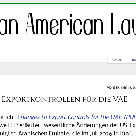
Aktuell
Ku
Montag, den 13. Ju
Exportkontrollen für die VAE
ericht
Chan­ges to Ex­port Con­trols for the UAE
owe LLP er­läu­tert we­sent­li­che Än­de­run­gen der US-Ex
einig­ten Ara­bi­schen Emi­ra­te, die im Juli 2026 in Kraft