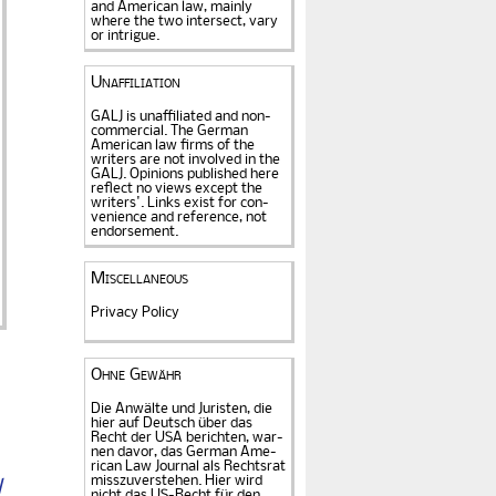
and American law, mainly
where the two intersect, vary
or intrigue.
Unaffiliation
GALJ is unaffiliated and non-
commercial. The Ger­man
American law firms of the
writers are not in­volved in the
GALJ. Opi­nions published here
reflect no views except the
writers'. Links exist for
con­
venience and refe­rence
, not
endorse­ment.
Miscellaneous
Privacy Policy
Ohne Gewähr
Die Anwälte und Juristen, die
hier auf Deutsch über das
Recht der USA be­rich­ten, war­
nen davor, das German Ame­
rican Law Journal als Rechts­rat
miss­zu­verstehen. Hier wird
l
nicht das US-Recht für den