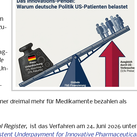
,
im
zu­
rag­
de
Un­
­
kaner dreimal mehr für Medikamente bezahlen als
l Register,
ist das Verfahren am 24. Juni 2026 unter
stent Underpayment for Innovative Pharmaceutica