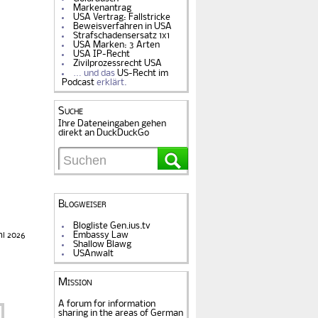
Markenantrag
USA Vertrag: Fallstricke
Beweisverfahren in USA
Strafschadensersatz 1x1
USA Marken: 3 Arten
USA IP-Recht
Zivilprozessrecht USA
… und das
US-Recht im
Podcast
erklärt.
Suche
Ihre Dateneingaben gehen
direkt an DuckDuckGo
Blogweiser
Blogliste Gen.ius.tv
Embassy Law
ni 2026
Shallow Blawg
USAnwalt
Mission
A forum for information
sharing in the areas of German