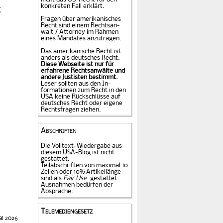
konkreten Fall er­klärt.
t
Fragen über amerika­ni­sches
Recht sind einem Rechts­an­
walt / Attorney im Rahmen
eines Mandates an­zu­tragen.
Das amerikanische Recht ist
anders als deutsches Recht.
Diese Webseite ist nur für
erfahrene Rechtsanwälte und
andere Justisten be­stimmt.
Leser sollten aus den In­
formationen zum Recht in den
USA keine Rückschlüsse auf
deutsches Recht oder eigene
Rechtsfragen ziehen.
Abschriften
Die Volltext-Wiedergabe aus
diesem USA-Blog ist nicht
gestattet.
Teilabschriften von maximal 10
Zeilen oder 10% Artikellänge
sind als
Fair Use
gestattet.
Ausnahmen bedürfen der
Absprache.
Telemediengesetz
ai 2026