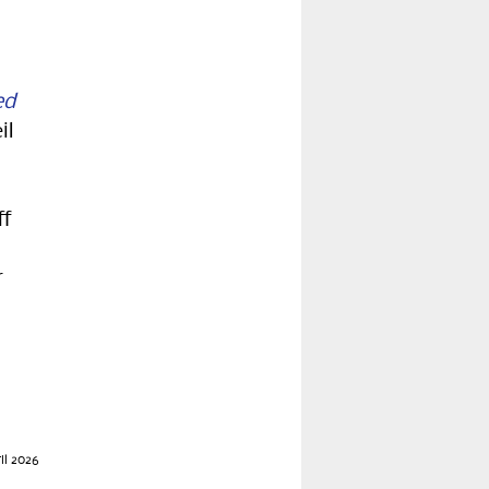
ed
il
ff
r
il 2026