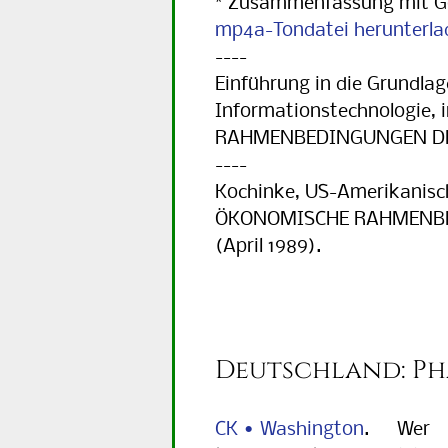
* Zusammenfassung mit G
mp4a-Tondatei herunterla
----
Einführung in die Grundla
Informationstechnologie,
RAHMENBEDINGUNGEN DER
----
Kochinke, US-Amerikanisc
ÖKONOMISCHE RAHMENBE
(April 1989).
Deutschland: Ph
CK • Washington
. Wer