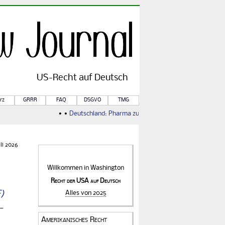
US-
Recht
auf Deutsch
rz
GRRR
FAQ
DSGVO
TMG
• •
Deutschland: Pharma zu billig
• •
Weiterer Zoll ebenfalls il
li 2026
Willkommen in
Washington
Recht der USA auf Deutsch
Alles von 2025
­
Amerikanisches Recht