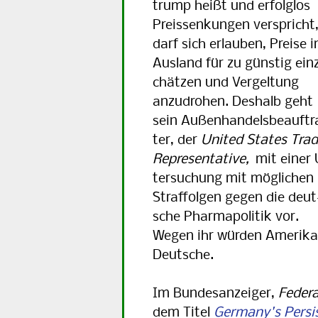
trump heißt und erfolg­los
Preis­sen­kun­gen verspricht
darf sich erlauben, Preise 
Ausland für zu günstig ein­
chä­tzen und Ver­gel­tung
anzu­drohen. Deshalb geht
sein Außen­han­dels­be­auf­t
ter, der
United States Tra
Re­pre­sen­ta­tive,
mit einer 
ter­su­chung mit mög­li­chen
Straf­fol­gen gegen die deut
sche Phar­ma­po­li­tik vor.
Wegen ihr wür­den Ame­ri­
Deutsche.
Im Bundesanzeiger,
Federa
dem Titel
Germany's Persi