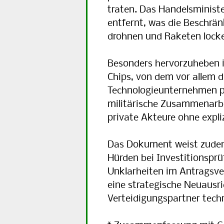
tra­ten. Das Han­dels­mi­ni­s
ent­fernt, was die Be­schrän­
droh­nen und Ra­ke­ten locke
Besonders hervorzuheben i
Chips, von dem vor allem d
Technologieunternehmen pr
militärische Zusammenarbe
private Akteure ohne expli
Das Dokument weist zudem
Hürden bei Investitionspr
Unklarheiten im Antragsve
eine strategische Neuausr
Verteidigungspartner techn