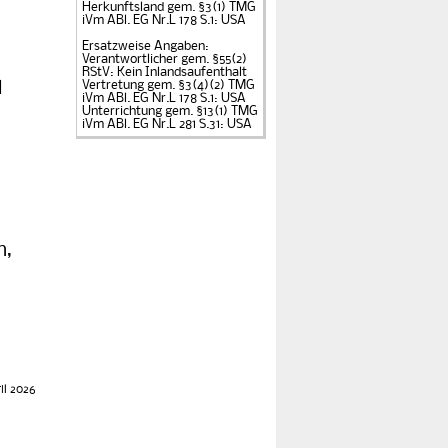
Herkunftsland gem. §3(1)
TMG
iVm ABl. EG Nr.L 178 S.1: USA
Ersatzweise Angaben:
Verantwortlicher gem. §55(2)
RStV: Kein Inlandsaufenthalt
l
Vertretung gem. §3(4)(2) TMG
iVm ABl. EG Nr.L 178 S.1: USA
Unterrichtung gem. §13(1) TMG
iVm ABl. EG Nr.L 281 S.31: USA
n,
il 2026