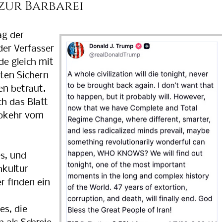
zur Barbarei
g der
der Verfasser
de gleich mit
ten Sichern
en betraut.
ch das Blatt
Abkehr vom
s, und
hkultur
er finden ein
s, die