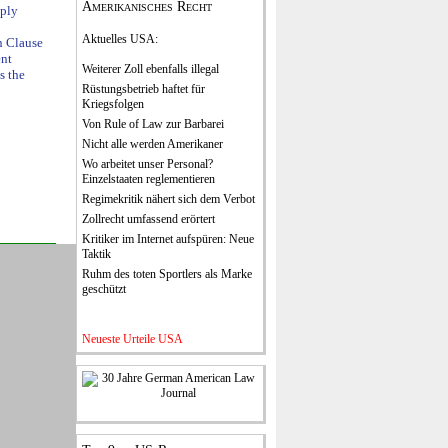
Amerikanisches Recht
ply
Aktuelles USA
:
n Clause
ent
Weiterer Zoll ebenfalls illegal
s the
Rüstungsbetrieb haftet für
Kriegsfolgen
Von Rule of Law zur Barbarei
Nicht alle werden Amerikaner
Wo arbeitet unser Personal?
Einzelstaaten reglementieren
Regimekritik nähert sich dem Verbot
Zollrecht umfassend erörtert
Kritiker im Internet aufspüren: Neue
Taktik
Ruhm des toten Sportlers als Marke
geschützt
Neueste Urteile USA