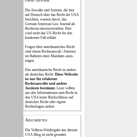
Ohne Gewähr
Die Anwälte und Juristen, die hier
auf Deutsch über das Recht der USA
be­rich­ten, war­nen davor, das
German Ame­rican Law Journal als
Rechts­rat miss­zu­verstehen. Hier
wird nicht das US-Recht für den
konkreten Fall er­klärt.
Fragen über amerika­ni­sches Recht
sind einem Rechts­an­walt / Attorney
im Rahmen eines Mandates an­zu­
tragen.
Das amerikanische Recht ist anders
als deutsches Recht.
Diese Webseite
ist nur für erfahrene
Rechtsanwälte und andere
Justisten be­stimmt.
Leser sollten
aus den In­formationen zum Recht in
den USA keine Rückschlüsse auf
deutsches Recht oder eigene
Rechtsfragen ziehen.
Abschriften
Die Volltext-Wiedergabe aus diesem
USA-Blog ist nicht gestattet.