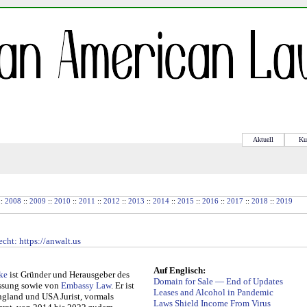
Aktuell
Ku
::
2008
::
2009
::
2010
::
2011
::
2012
::
2013
::
2014
::
2015
::
2016
::
2017
::
2018
::
2019
echt
: https://anwalt.us
Auf
Englisch
:
ke
ist Gründer und Her­aus­ge­ber des
Domain for Sale — End of Updates
assung so­wie von
Embassy Law
. Er ist
Leases and Alcohol in Pandemic
ng­land und USA Jurist, vormals
Laws Shield Income From Virus