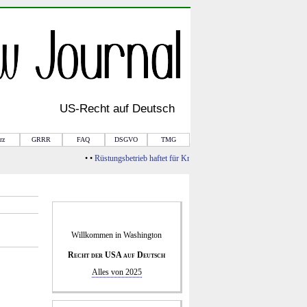
US-
Recht
auf Deutsch
rz
GRRR
FAQ
DSGVO
TMG
• •
Rüstungsbetrieb haftet für Kriegsfolgen
• •
Von Rule of Law zur Bar
Willkommen in
Washington
Recht der USA auf Deutsch
Alles von 2025