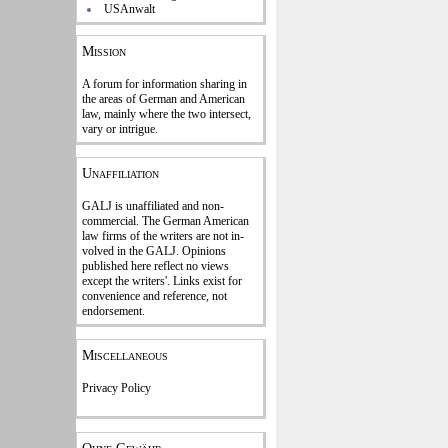
USAnwalt
Mission
A forum for information sharing in
the areas of German and American
law, mainly where the two intersect,
vary or intrigue.
Unaffiliation
GALJ is unaffiliated and non-
commercial. The Ger­man American
law firms of the writers are not in­
volved in the GALJ. Opi­nions
published here reflect no views
except the writers'. Links exist for
con­venience and refe­rence
, not
endorse­ment.
Miscellaneous
Privacy Policy