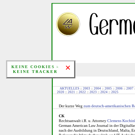
×
×
KEINE COOKIES &
KEINE COOKIES -
KEINE TRACKER
KEINE TRACKER
AKTUELLES
::
2003
::
2004
::
2005
::
2006
::
2007
2020
::
2021
::
2022
::
2023
::
2024
::
2025
Der kurze Weg
zum deutsch-amerikanischen
R
CK
Rechtsanwalt i.R. u. Attorney
Clemens Kochin
German Ame­ri­can Law Journal in der Digitalf
nach der Ausbildung in Deutschland, Mal­ta, E