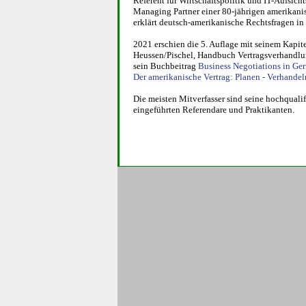
Referent für Wirt­schafts­politik und IT-Auf­si
Managing Part­ner einer 80-jäh­ri­gen ame­ri­ka­n
erklärt deutsch-ame­ri­ka­ni­sche Rechts­fra­gen 
2021 erschien die 5. Auflage mit seinem Kapit
Heus­sen/Pischel, Handbuch Vertragsverhandlun
sein Buchbeitrag
Business Nego­ti­ati­ons in Ger
Der ame­ri­ka­ni­sche Vertrag: Planen - Ver­han­de
Die meisten Mitverfasser sind seine hochqualif
eingeführten Referendare und Praktikanten.