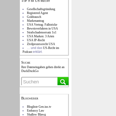
Top 9 im US-Recht
Gesellschaftsgründung
Registered Agent
Goldrausch
Markenantrag
USA Vertrag: Fallstricke
Beweisverfahren in USA
Strafschadensersatz 1x1
USA Marken: 3 Arten
USA IP-Recht
Zivilprozessrecht USA
… und das
US-Recht im
Podcast
erklärt.
Suche
Ihre Dateneingaben gehen direkt an
DuckDuckGo
Blogweiser
Blogliste Gen.ius.tv
Embassy Law
Shallow Blawg