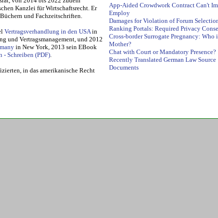
chtsrat, von 2014 bis 2022 zudem
App-Aided Crowdwork Contract Can't Im
ischen Kanzlei für Wirtschaftsrecht. Er
Employ
in Büchern und Fachzeitschriften.
Damages for Violation of Forum Selectio
Ranking Portals: Required Privacy Cons
el
Vertragsverhandlung in den USA
in
Cross-border Surrogate Pregnancy: Who i
g und Ver­trags­ma­na­ge­ment, und 2012
Mother?
­ma­ny
in New York, 2013 sein EBook
Chat with Court or Mandatory Presence?
ln - Schreiben
.
Recently Translated German Law Source
Documents
izierten, in das amerikanische Recht