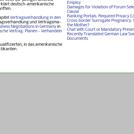
Employ
klärt deutsch-ame­ri­ka­ni­sche
Damages for Violation of Forum Sele
riften.
Clause
Ranking Portals: Required Privacy C
apitel
Vertragsverhandlung in den
Cross-border Surrogate Pregnancy: 
agsverhandlung und Ver­trags­ma­
the Mother?
iness Nego­ti­ati­ons in Ger­ma­ny
in
Chat with Court or Mandatory Prese
i­sche Vertrag: Planen - Ver­han­deln
Recently Translated German Law So
Documents
ualifizierten, in das amerikanische
ktikanten.