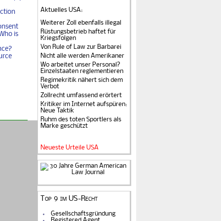
Aktuelles USA
:
ction
Weiterer Zoll ebenfalls illegal
onsent
Rüstungsbetrieb haftet für
Who is
Kriegsfolgen
Von Rule of Law zur Barbarei
nce?
Nicht alle werden Amerikaner
urce
Wo arbeitet unser Personal?
Einzelstaaten reglementieren
Regimekritik nähert sich dem
Verbot
Zollrecht umfassend erörtert
Kritiker im Internet aufspüren:
Neue Taktik
Ruhm des toten Sportlers als
Marke geschützt
Neueste Urteile USA
Top 9 im US-Recht
Gesellschaftsgründung
Registered Agent