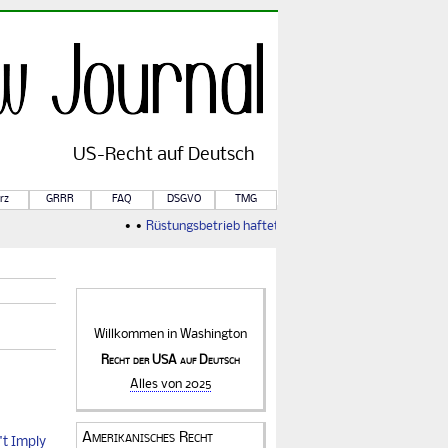
US-
Recht
auf Deutsch
rz
GRRR
FAQ
DSGVO
TMG
• •
Rüstungsbetrieb haftet für Kriegsfolgen
• •
Von Rule o
Willkommen in
Washington
Recht der USA auf Deutsch
Alles von 2025
Amerikanisches Recht
t Imply