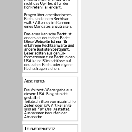
nicht das US-Recht für den
konkreten Fall er­klärt.
Fragen über amerika­ni­sches
Recht sind einem Rechts­an­
walt / Attorney im Rahmen
eines Mandates an­zu­tragen.
Das amerikanische Recht ist
anders als deutsches Recht.
Diese Webseite ist nur für
erfahrene Rechtsanwälte und
andere Justisten be­stimmt.
Leser sollten aus den In­
formationen zum Recht in den
USA keine Rückschlüsse auf
deutsches Recht oder eigene
Rechtsfragen ziehen.
Abschriften
Die Volltext-Wiedergabe aus
diesem USA-Blog ist nicht
gestattet.
Teilabschriften von maximal 10
Zeilen oder 10% Artikellänge
sind als
Fair Use
gestattet.
Ausnahmen bedürfen der
Absprache.
Telemediengesetz