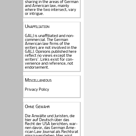
sharing in the areas of German
and American law, mainly
where the two intersect, vary
or intrigue.
Unaffiliation
GALJ is unaffiliated and non-
commercial. The Ger­man
American law firms of the
writers are not in­volved in the
GALJ. Opi­nions published here
reflect no views except the
writers'. Links exist for
con­
venience and refe­rence
, not
endorse­ment.
Miscellaneous
Privacy Policy
Ohne Gewähr
Die Anwälte und Juristen, die
hier auf Deutsch über das
Recht der USA be­rich­ten, war­
nen davor, das German Ame­
rican Law Journal als Rechts­rat
miss­zu­verstehen. Hier wird