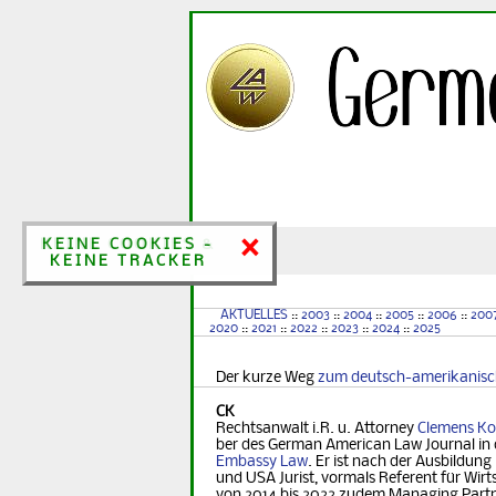
×
×
KEINE COOKIES &
KEINE COOKIES -
KEINE TRACKER
KEINE TRACKER
AKTUELLES
::
2003
::
2004
::
2005
::
2006
::
200
2020
::
2021
::
2022
::
2023
::
2024
::
2025
Der kurze Weg
zum deutsch-amerikanis
CK
Rechtsanwalt i.R. u. Attorney
Clemens Ko
ber des German Ame­ri­can Law Journal in 
Embassy Law
. Er ist nach der Ausbildung
und USA Jurist, vormals Referent für Wirt­s
von 2014 bis 2022 zudem Managing Part­ner