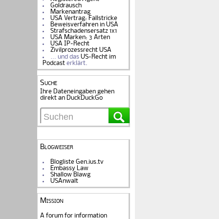
Goldrausch
Markenantrag
USA Vertrag: Fallstricke
Beweisverfahren in USA
Strafschadensersatz 1x1
USA Marken: 3 Arten
USA IP-Recht
Zivilprozessrecht USA
… und das
US-Recht im
Podcast
erklärt.
Suche
Ihre Dateneingaben gehen
direkt an DuckDuckGo
Blogweiser
Blogliste Gen.ius.tv
Embassy Law
Shallow Blawg
USAnwalt
Mission
A forum for information