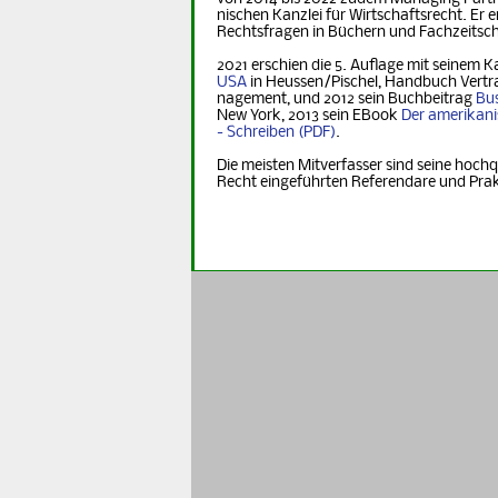
nischen Kanzlei für Wirtschaftsrecht. Er er
Rechts­fra­gen in Büchern und Fachzeitsch
2021 erschien die 5. Auflage mit seinem K
USA
in Heus­sen/Pischel, Handbuch Vertr
na­ge­ment, und 2012 sein Buchbeitrag
Bus
New York, 2013 sein EBook
Der ame­ri­ka­n
- Schreiben
.
Die meisten Mitverfasser sind seine hochq
Recht eingeführten Referendare und Pra