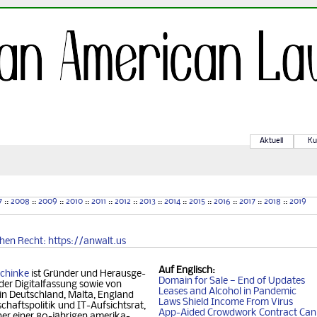
Aktuell
Ku
7
::
2008
::
2009
::
2010
::
2011
::
2012
::
2013
::
2014
::
2015
::
2016
::
2017
::
2018
::
2019
chen
Recht
: https://anwalt.us
Auf
Englisch
:
chinke
ist Gründer und Her­aus­ge­
Domain for Sale — End of Updates
der Digitalfassung so­wie von
Leases and Alcohol in Pandemic
 in Deutschland, Mal­ta, Eng­land
Laws Shield Income From Virus
chafts­politik und IT-Auf­sichtsrat,
App-Aided Crowdwork Contract Can'
 einer 80-jäh­ri­gen ame­ri­ka­