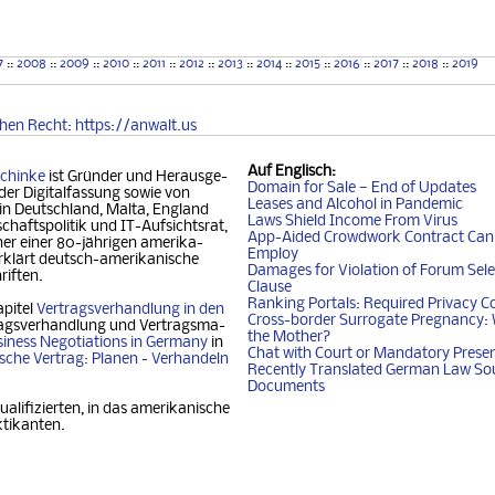
7
::
2008
::
2009
::
2010
::
2011
::
2012
::
2013
::
2014
::
2015
::
2016
::
2017
::
2018
::
2019
chen
Recht
: https://anwalt.us
Auf
Englisch
:
chinke
ist Gründer und Her­aus­ge­
Domain for Sale — End of Updates
der Digitalfassung so­wie von
Leases and Alcohol in Pandemic
 in Deutschland, Mal­ta, Eng­land
Laws Shield Income From Virus
chafts­politik und IT-Auf­sichtsrat,
App-Aided Crowdwork Contract Can'
 einer 80-jäh­ri­gen ame­ri­ka­
Employ
klärt deutsch-ame­ri­ka­ni­sche
Damages for Violation of Forum Sele
riften.
Clause
Ranking Portals: Required Privacy C
apitel
Vertragsverhandlung in den
Cross-border Surrogate Pregnancy: 
agsverhandlung und Ver­trags­ma­
the Mother?
iness Nego­ti­ati­ons in Ger­ma­ny
in
Chat with Court or Mandatory Prese
i­sche Vertrag: Planen - Ver­han­deln
Recently Translated German Law So
Documents
ualifizierten, in das amerikanische
ktikanten.