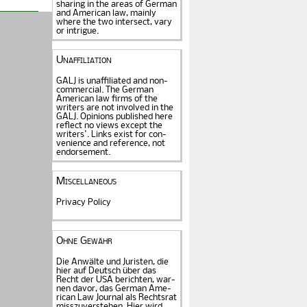
sharing in the areas of German
and American law, mainly
where the two intersect, vary
or intrigue.
Unaffiliation
GALJ is unaffiliated and non-
commercial. The Ger­man
American law firms of the
writers are not in­volved in the
GALJ. Opi­nions published here
reflect no views except the
writers'. Links exist for
con­
venience and refe­rence
, not
endorse­ment.
Miscellaneous
Privacy Policy
Ohne Gewähr
Die Anwälte und Juristen, die
hier auf Deutsch über das
Recht der USA be­rich­ten, war­
nen davor, das German Ame­
rican Law Journal als Rechts­rat
miss­zu­verstehen. Hier wird