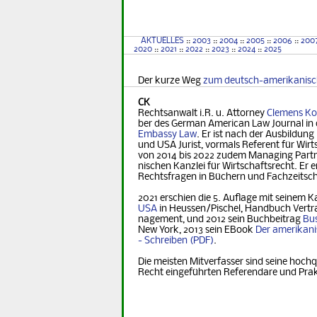
AKTUELLES
::
2003
::
2004
::
2005
::
2006
::
200
2020
::
2021
::
2022
::
2023
::
2024
::
2025
Der kurze Weg
zum deutsch-amerikanis
CK
Rechtsanwalt i.R. u. Attorney
Clemens Ko
ber des German Ame­ri­can Law Journal in 
Embassy Law
. Er ist nach der Ausbildung
und USA Jurist, vormals Referent für Wirt­s
von 2014 bis 2022 zudem Managing Part­ner
nischen Kanzlei für Wirtschaftsrecht. Er er
Rechts­fra­gen in Büchern und Fachzeitsch
2021 erschien die 5. Auflage mit seinem K
USA
in Heus­sen/Pischel, Handbuch Vertr
na­ge­ment, und 2012 sein Buchbeitrag
Bus
New York, 2013 sein EBook
Der ame­ri­ka­n
- Schreiben
.
Die meisten Mitverfasser sind seine hochq
Recht eingeführten Referendare und Pra