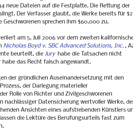
4 neue Dateien auf die Festplatte. Die Rettung der
ingt. Der Verfasser glaubt, die Werke bereits für $2
ie Geschworenen sprechen ihm $60.000 zu.
rliert am 5. Juli 2006 vor dem zweiten kalifornisch
en
Nicholas Boyd v. SBC Advanced Solutions, Inc.
, A
te beurteilt, die
Jury
habe die Tatsachen nicht
r habe das Recht falsch angewandt.
egen der gründlichen Auseinandersetzung mit den
Prozess, der Darlegung materieller
er Rolle von Richter und Zivilgeschworenen
n nachlässiger Datensicherung wertvoller Werke, de
schenden Ansichten eines aufstrebenden Künstlers u
lassen die Lektüre des Berufungsurteils fast zum
n.