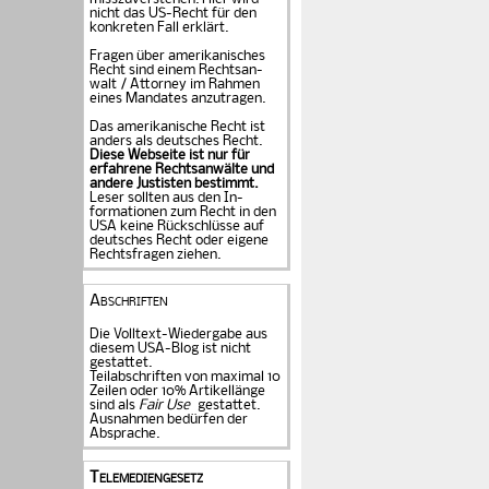
nicht das US-Recht für den
konkreten Fall er­klärt.
Fragen über amerika­ni­sches
Recht sind einem Rechts­an­
walt / Attorney im Rahmen
eines Mandates an­zu­tragen.
Das amerikanische Recht ist
anders als deutsches Recht.
Diese Webseite ist nur für
erfahrene Rechtsanwälte und
andere Justisten be­stimmt.
Leser sollten aus den In­
formationen zum Recht in den
USA keine Rückschlüsse auf
deutsches Recht oder eigene
Rechtsfragen ziehen.
Abschriften
Die Volltext-Wiedergabe aus
diesem USA-Blog ist nicht
gestattet.
Teilabschriften von maximal 10
Zeilen oder 10% Artikellänge
sind als
Fair Use
gestattet.
Ausnahmen bedürfen der
Absprache.
Telemediengesetz