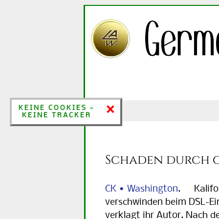
×
×
KEINE COOKIES &
KEINE COOKIES -
KEINE TRACKER
KEINE TRACKER
Schaden durch g
CK • Washington
. Kalifor
verschwinden beim DSL-Ein
verklagt ihr Autor. Nach 