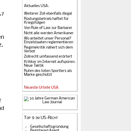
Aktuelles USA
:
,7
Weiterer Zoll ebenfalls illegal
Rüstungsbetrieb haftet für
Kriegsfolgen
Von Rule of Law zur Barbarei
Nicht alle werden Amerikaner
en
Wo arbeitet unser Personal?
Einzelstaaten reglementieren
z.
Regimekritik nähert sich dem
Verbot
Zollrecht umfassend erörtert
Kritiker im Internet aufspüren:
Neue Taktik
Ruhm des toten Sportlers als
Marke geschützt
Neueste Urteile USA
r
nd
Top 9 im US-Recht
Gesellschaftsgründung
Registered Agent