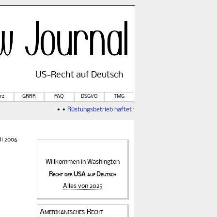
US-
Recht
auf Deutsch
rz
GRRR
FAQ
DSGVO
TMG
• •
Rüstungsbetrieb haftet für Kriegsfolgen
• •
Von Rule of 
li 2006
Willkommen in
Washington
Recht der USA auf Deutsch
Alles von 2025
Amerikanisches Recht