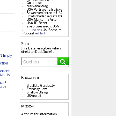
Goldrausch
Markenantrag
USA Vertrag: Fallstricke
Beweisverfahren in USA
Strafschadensersatz 1x1
USA Marken: 3 Arten
USA IP-Recht
Zivilprozessrecht USA
… und das
US-Recht im
Podcast
erklärt.
Suche
Ihre Dateneingaben gehen
direkt an DuckDuckGo
t Imply
ction
onsent
Who is
Blogweiser
nce?
Blogliste Gen.ius.tv
urce
Embassy Law
Shallow Blawg
USAnwalt
Mission
A forum for information