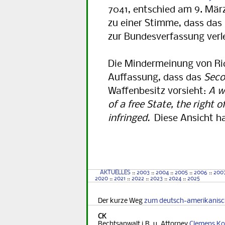
7041, entschied am 9. Mär
zu einer Stimme, dass das 
zur Bundesverfassung verle
Die Mindermeinung von Ric
Auffassung, dass das
Sec
Waffenbesitz vorsieht:
A w
of a free State, the right 
infringed.
Diese Ansicht ha
Waffenverbot USA
AKTUELLES
::
2003
::
2004
::
2005
::
2006
::
200
2020
::
2021
::
2022
::
2023
::
2024
::
2025
Der kurze Weg
zum deutsch-amerikanis
CK
Rechtsanwalt i.R. u. Attorney
Clemens Ko