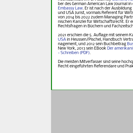
ber des German Ame­ri­can Law Journal in 
Embassy Law
. Er ist nach der Ausbildung
und USA Jurist, vormals Referent für Wirt­s
von 2014 bis 2022 zudem Managing Part­ner
nischen Kanzlei für Wirtschaftsrecht. Er er
Rechts­fra­gen in Büchern und Fachzeitsch
2021 erschien die 5. Auflage mit seinem K
USA
in Heus­sen/Pischel, Handbuch Vertr
na­ge­ment, und 2012 sein Buchbeitrag
Bus
New York, 2013 sein EBook
Der ame­ri­ka­n
- Schreiben
.
Die meisten Mitverfasser sind seine hochq
Recht eingeführten Referendare und Pra