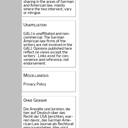
sharing in the areas of German
and American law, mainly
where the two intersect, vary
or intrigue.
Unaffiliation
GALJ is unaffiliated and non-
commercial. The Ger­man
American law firms of the
writers are not in­volved in the
GALJ. Opi­nions published here
reflect no views except the
writers'. Links exist for
con­
venience and refe­rence
, not
endorse­ment.
Miscellaneous
Privacy Policy
Ohne Gewähr
Die Anwälte und Juristen, die
hier auf Deutsch über das
Recht der USA be­rich­ten, war­
nen davor, das German Ame­
rican Law Journal als Rechts­rat
miss­zu­verstehen. Hier wird