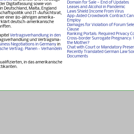
Domain for Sale — End of Updates
der Digitalfassung so­wie von
Leases and Alcohol in Pandemic
 in Deutschland, Mal­ta, Eng­land
Laws Shield Income From Virus
chafts­politik und IT-Auf­sichtsrat,
App-Aided Crowdwork Contract Can'
 einer 80-jäh­ri­gen ame­ri­ka­
Employ
klärt deutsch-ame­ri­ka­ni­sche
Damages for Violation of Forum Sele
riften.
Clause
Ranking Portals: Required Privacy C
apitel
Vertragsverhandlung in den
Cross-border Surrogate Pregnancy: 
agsverhandlung und Ver­trags­ma­
the Mother?
iness Nego­ti­ati­ons in Ger­ma­ny
in
Chat with Court or Mandatory Prese
i­sche Vertrag: Planen - Ver­han­deln
Recently Translated German Law So
Documents
ualifizierten, in das amerikanische
ktikanten.