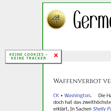
×
×
KEINE COOKIES &
KEINE COOKIES -
KEINE TRACKER
KEINE TRACKER
Waffenverbot ve
CK • Washington
. Die Hau
doch hat das zweithöchste
erklärt. In Sachen
Shelly P