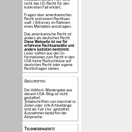
nicht das US-Recht für den
konkreten Fall er­klärt.
Fragen über amerika­ni­sches
Recht sind einem Rechts­an­
walt / Attorney im Rahmen
eines Mandates an­zu­tragen.
Das amerikanische Recht ist
anders als deutsches Recht.
Diese Webseite ist nur für
erfahrene Rechtsanwälte und
andere Justisten be­stimmt.
Leser sollten aus den In­
formationen zum Recht in den
USA keine Rückschlüsse auf
deutsches Recht oder eigene
Rechtsfragen ziehen.
Abschriften
Die Volltext-Wiedergabe aus
diesem USA-Blog ist nicht
gestattet.
Teilabschriften von maximal 10
Zeilen oder 10% Artikellänge
sind als
Fair Use
gestattet.
Ausnahmen bedürfen der
Absprache.
Telemediengesetz