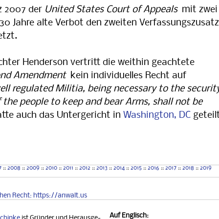
z 2007 der
United States Court of Appeals
mit zwei
30 Jahre alte Verbot den zweiten Verfassungszusatz
tzt.
hter Henderson vertritt die weithin geachtete
ond Amendment
kein individuelles Recht auf
ell regulated Militia, being necessary to the securit
of the people to keep and bear Arms, shall not be
tte auch das Untergericht in
Washington, DC
geteilt
7
::
2008
::
2009
::
2010
::
2011
::
2012
::
2013
::
2014
::
2015
::
2016
::
2017
::
2018
::
2019
chen
Recht
: https://anwalt.us
Auf
Englisch
:
chinke
ist Gründer und Her­aus­ge­