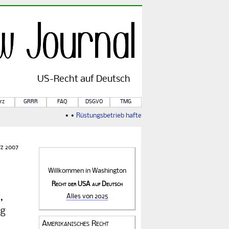
US-
Recht
auf Deutsch
rz
GRRR
FAQ
DSGVO
TMG
• •
Rüstungsbetrieb haftet für Kriegsfolgen
• •
Von Rule o
rz 2007
Willkommen in
Washington
Recht der USA auf Deutsch
t
,
Alles von 2025
ig
Amerikanisches Recht