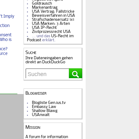
Goldrausch
Markenantrag
USA Vertrag: Fallstricke
Beweisverfahren in USA
t Imply
Strafschadensersatz 1x1
USA Marken: 3 Arten
ction
USA IP-Recht
Zivilprozessrecht USA
onsent
… und das
US-Recht im
Who is
Podcast
erklärt.
nce?
Suche
urce
Ihre Dateneingaben gehen
direkt an DuckDuckGo
Blogweiser
Blogliste Gen.ius.tv
Embassy Law
Shallow Blawg
USAnwalt
Mission
A forum for information