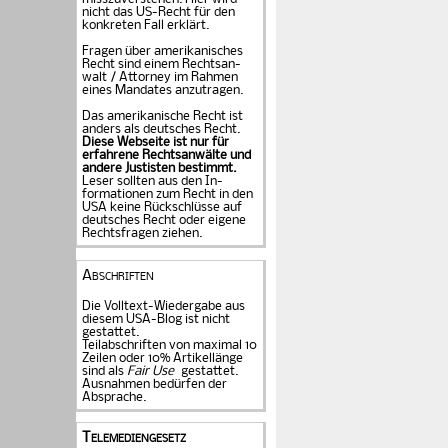
nicht das US-Recht für den
konkreten Fall er­klärt.
Fragen über amerika­ni­sches
Recht sind einem Rechts­an­
walt / Attorney im Rahmen
eines Mandates an­zu­tragen.
Das amerikanische Recht ist
anders als deutsches Recht.
Diese Webseite ist nur für
erfahrene Rechtsanwälte und
andere Justisten be­stimmt.
Leser sollten aus den In­
formationen zum Recht in den
USA keine Rückschlüsse auf
deutsches Recht oder eigene
Rechtsfragen ziehen.
Abschriften
Die Volltext-Wiedergabe aus
diesem USA-Blog ist nicht
gestattet.
Teilabschriften von maximal 10
Zeilen oder 10% Artikellänge
sind als
Fair Use
gestattet.
Ausnahmen bedürfen der
Absprache.
Telemediengesetz