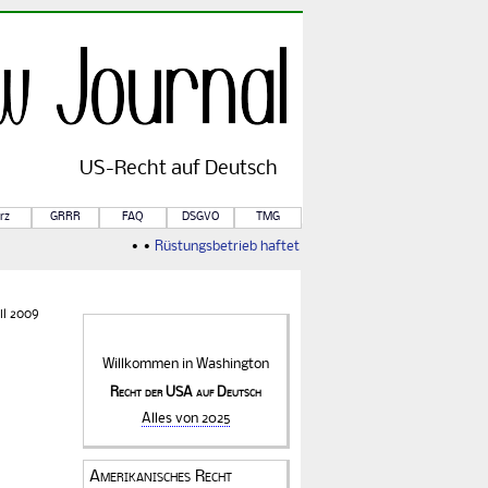
US-
Recht
auf Deutsch
rz
GRRR
FAQ
DSGVO
TMG
• •
Rüstungsbetrieb haftet für Kriegsfolgen
• •
Von Rule o
il 2009
Willkommen in
Washington
Recht der USA auf Deutsch
Alles von 2025
Amerikanisches Recht