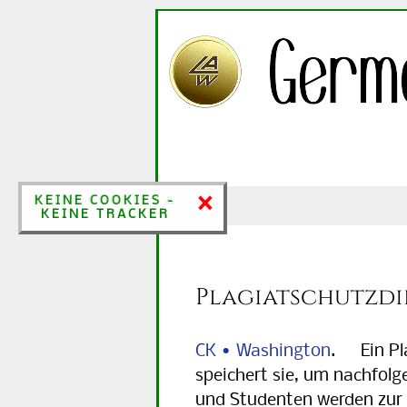
×
×
KEINE COOKIES &
KEINE COOKIES -
KEINE TRACKER
KEINE TRACKER
Plagiatschutzdi
CK • Washington
. Ein Pl
speichert sie, um nachfolg
und Studenten werden zur