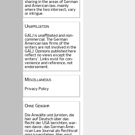
sharing in the areas of German
and American law, mainly
where the two intersect, vary
or intrigue.
Unaffiliation
GALJ is unaffiliated and non-
commercial. The Ger­man
American law firms of the
writers are not in­volved in the
GALJ. Opi­nions published here
reflect no views except the
writers'. Links exist for
con­
venience and refe­rence
, not
endorse­ment.
Miscellaneous
Privacy Policy
Ohne Gewähr
Die Anwälte und Juristen, die
hier auf Deutsch über das
Recht der USA be­rich­ten, war­
nen davor, das German Ame­
rican Law Journal als Rechts­rat
miss­zu­verstehen. Hier wird