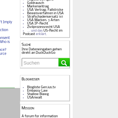
Goldrausch
Markenantrag
USA Vertrag: Fallstricke
Beweisverfahren in USA
Strafschadensersatz 1x1
USA Marken: 3 Arten
t Imply
USA IP-Recht
Zivilprozessrecht USA
ction
… und das
US-Recht im
Podcast
erklärt.
onsent
Who is
Suche
Ihre Dateneingaben gehen
nce?
direkt an DuckDuckGo
urce
Blogweiser
Blogliste Gen.ius.tv
Embassy Law
Shallow Blawg
USAnwalt
Mission
A forum for information