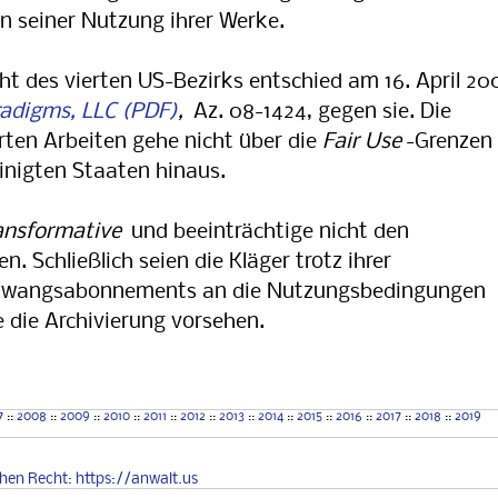
n seiner Nutzung ihrer Werke.
t des vierten US-Bezirks entschied am 16. April 20
aradigms, LLC
,
Az. 08-1424, gegen sie. Die
ten Arbeiten gehe nicht über die
Fair Use
-Grenzen
inigten Staaten hinaus.
ansformative
und beeinträchtige nicht den
 Schließlich seien die Kläger trotz ihrer
s Zwangsabonnements an die Nutzungsbedingungen
e die Archivierung vorsehen.
[US-Recht, Urheberrecht,Archivierung, Plagiatschutz, Hausarbeit]
7
::
2008
::
2009
::
2010
::
2011
::
2012
::
2013
::
2014
::
2015
::
2016
::
2017
::
2018
::
2019
chen
Recht
: https://anwalt.us