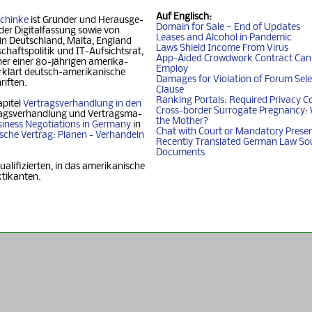
Auf
Englisch
:
chinke
ist Gründer und Her­aus­ge­
Domain for Sale — End of Updates
der Digitalfassung so­wie von
Leases and Alcohol in Pandemic
 in Deutschland, Mal­ta, Eng­land
Laws Shield Income From Virus
chafts­politik und IT-Auf­sichtsrat,
App-Aided Crowdwork Contract Can'
 einer 80-jäh­ri­gen ame­ri­ka­
Employ
klärt deutsch-ame­ri­ka­ni­sche
Damages for Violation of Forum Sele
riften.
Clause
Ranking Portals: Required Privacy C
apitel
Vertragsverhandlung in den
Cross-border Surrogate Pregnancy: 
agsverhandlung und Ver­trags­ma­
the Mother?
iness Nego­ti­ati­ons in Ger­ma­ny
in
Chat with Court or Mandatory Prese
i­sche Vertrag: Planen - Ver­han­deln
Recently Translated German Law So
Documents
ualifizierten, in das amerikanische
ktikanten.