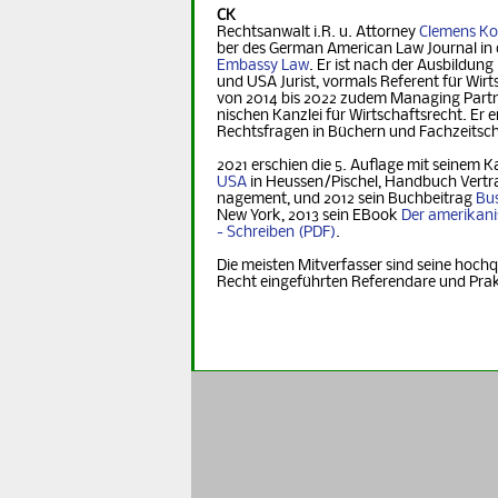
CK
Rechtsanwalt i.R. u. Attorney
Clemens Ko
ber des German Ame­ri­can Law Journal in 
Embassy Law
. Er ist nach der Ausbildung
und USA Jurist, vormals Referent für Wirt­s
von 2014 bis 2022 zudem Managing Part­ner
nischen Kanzlei für Wirtschaftsrecht. Er er
Rechts­fra­gen in Büchern und Fachzeitsch
2021 erschien die 5. Auflage mit seinem K
USA
in Heus­sen/Pischel, Handbuch Vertr
na­ge­ment, und 2012 sein Buchbeitrag
Bus
New York, 2013 sein EBook
Der ame­ri­ka­n
- Schreiben
.
Die meisten Mitverfasser sind seine hochq
Recht eingeführten Referendare und Pra