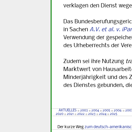
verklagen den Dienst wege
Das Bundesberufungsgerich
in Sachen
A.V. et al. v. iP
Verwendung der gespeicher
des Urheberrechts der Vere
Zudem sei ihre Nutzung
tr
Marktwert von Hausarbeiten.
Minderjährigkeit und de
des Dienstes gebunden, di
AKTUELLES
::
2003
::
2004
::
2005
::
2006
::
200
2020
::
2021
::
2022
::
2023
::
2024
::
2025
Der kurze Weg
zum deutsch-amerikanis