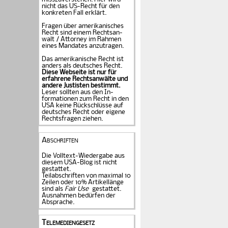
nicht das US-Recht für den
konkreten Fall er­klärt.
Fragen über amerika­ni­sches
Recht sind einem Rechts­an­
walt / Attorney im Rahmen
eines Mandates an­zu­tragen.
Das amerikanische Recht ist
anders als deutsches Recht.
Diese Webseite ist nur für
erfahrene Rechtsanwälte und
andere Justisten be­stimmt.
Leser sollten aus den In­
formationen zum Recht in den
USA keine Rückschlüsse auf
deutsches Recht oder eigene
Rechtsfragen ziehen.
Abschriften
Die Volltext-Wiedergabe aus
diesem USA-Blog ist nicht
gestattet.
Teilabschriften von maximal 10
Zeilen oder 10% Artikellänge
sind als
Fair Use
gestattet.
Ausnahmen bedürfen der
Absprache.
Telemediengesetz