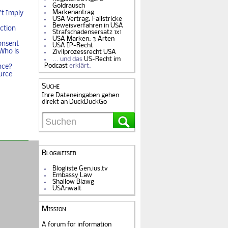
Goldrausch
Markenantrag
t Imply
USA Vertrag: Fallstricke
Beweisverfahren in USA
ction
Strafschadensersatz 1x1
USA Marken: 3 Arten
onsent
USA IP-Recht
Who is
Zivilprozessrecht USA
… und das
US-Recht im
Podcast
erklärt.
nce?
urce
Suche
Ihre Dateneingaben gehen
direkt an DuckDuckGo
Blogweiser
Blogliste Gen.ius.tv
Embassy Law
Shallow Blawg
USAnwalt
Mission
A forum for information