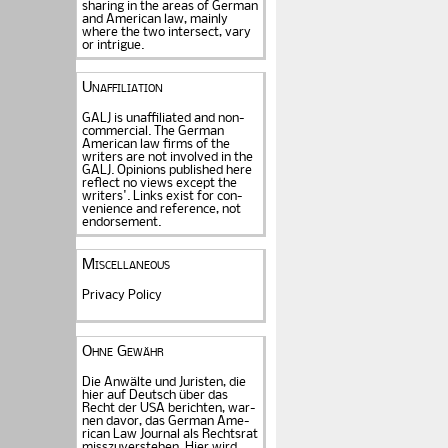
sharing in the areas of German
and American law, mainly
where the two intersect, vary
or intrigue.
Unaffiliation
GALJ is unaffiliated and non-
commercial. The Ger­man
American law firms of the
writers are not in­volved in the
GALJ. Opi­nions published here
reflect no views except the
writers'. Links exist for
con­
venience and refe­rence
, not
endorse­ment.
Miscellaneous
Privacy Policy
Ohne Gewähr
Die Anwälte und Juristen, die
hier auf Deutsch über das
Recht der USA be­rich­ten, war­
nen davor, das German Ame­
rican Law Journal als Rechts­rat
miss­zu­verstehen. Hier wird