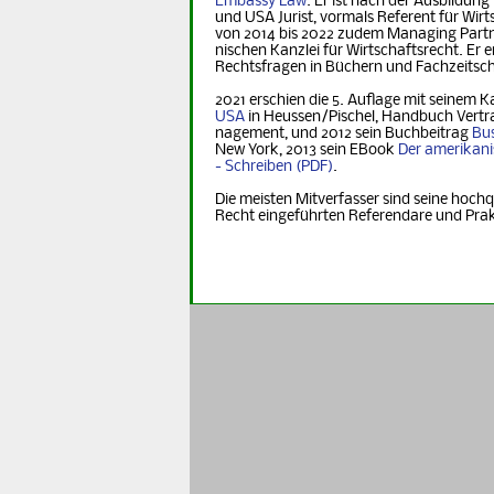
Embassy Law
. Er ist nach der Ausbildung
und USA Jurist, vormals Referent für Wirt­s
von 2014 bis 2022 zudem Managing Part­ner
nischen Kanzlei für Wirtschaftsrecht. Er er
Rechts­fra­gen in Büchern und Fachzeitsch
2021 erschien die 5. Auflage mit seinem K
USA
in Heus­sen/Pischel, Handbuch Vertr
na­ge­ment, und 2012 sein Buchbeitrag
Bus
New York, 2013 sein EBook
Der ame­ri­ka­n
- Schreiben
.
Die meisten Mitverfasser sind seine hochq
Recht eingeführten Referendare und Pra