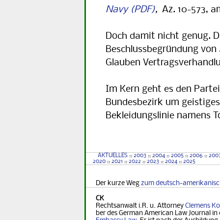
Navy
,
Az. 10-573, am
Doch damit nicht genug. Da
Beschlussbegründung von 41
Glauben Vertragsverhandlu
Im Kern geht es den Parte
Bundesbezirk um geistiges
Bekleidungslinie namens 
AKTUELLES
::
2003
::
2004
::
2005
::
2006
::
200
2020
::
2021
::
2022
::
2023
::
2024
::
2025
Der kurze Weg
zum deutsch-amerikanis
CK
Rechtsanwalt i.R. u. Attorney
Clemens Ko
ber des German Ame­ri­can Law Journal in 