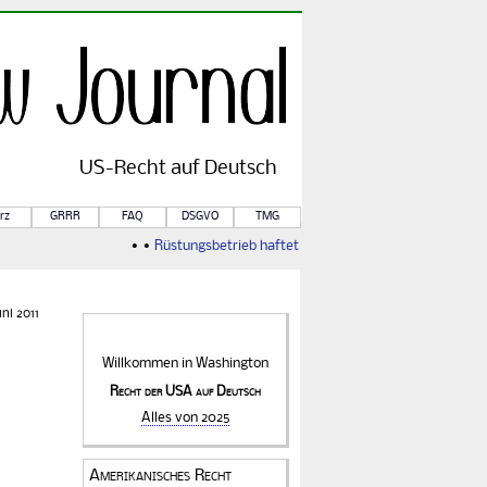
US-
Recht
auf Deutsch
rz
GRRR
FAQ
DSGVO
TMG
• •
Rüstungsbetrieb haftet für Kriegsfolgen
• •
Von Rule of
ni 2011
Willkommen in
Washington
Recht der USA auf Deutsch
Alles von 2025
Amerikanisches Recht