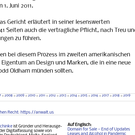
 1. Juni 2011.
s Gericht erläutert in seiner lesenswerten
 Seiten auch die vertragliche Pflicht, nach Treu un
ngen zu führen.
ien bei diesem Prozess im zweiten amerikanischen
 Eigentum an Design und Marken, die in eine neue
Todd Oldham münden sollten.
7
::
2008
::
2009
::
2010
::
2011
::
2012
::
2013
::
2014
::
2015
::
2016
::
2017
::
2018
::
2019
chen
Recht
: https://anwalt.us
Auf
Englisch
:
chinke
ist Gründer und Her­aus­ge­
Domain for Sale — End of Updates
der Digitalfassung so­wie von
Leases and Alcohol in Pandemic