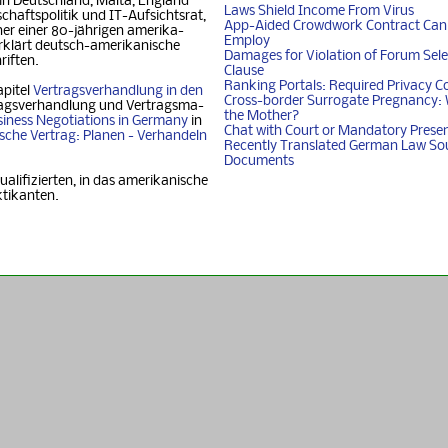
 in Deutschland, Mal­ta, Eng­land
Laws Shield Income From Virus
chafts­politik und IT-Auf­sichtsrat,
App-Aided Crowdwork Contract Can'
 einer 80-jäh­ri­gen ame­ri­ka­
Employ
klärt deutsch-ame­ri­ka­ni­sche
Damages for Violation of Forum Sele
riften.
Clause
Ranking Portals: Required Privacy C
apitel
Vertragsverhandlung in den
Cross-border Surrogate Pregnancy: 
agsverhandlung und Ver­trags­ma­
the Mother?
iness Nego­ti­ati­ons in Ger­ma­ny
in
Chat with Court or Mandatory Prese
i­sche Vertrag: Planen - Ver­han­deln
Recently Translated German Law So
Documents
ualifizierten, in das amerikanische
ktikanten.