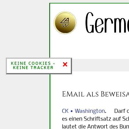
×
×
KEINE COOKIES &
KEINE COOKIES -
KEINE TRACKER
KEINE TRACKER
EMail als Bewei
CK • Washington
. Darf od
es einen Schriftsatz auf S
lautet die Antwort des Bun