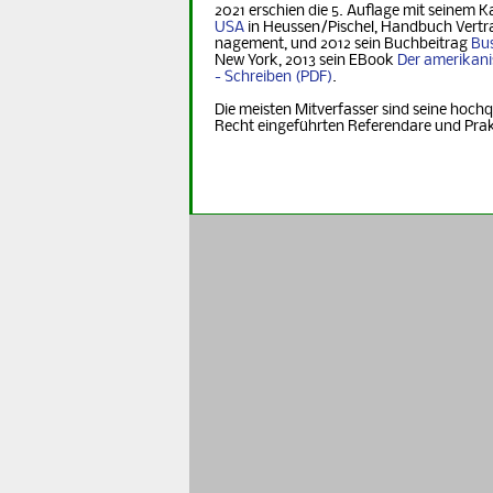
2021 erschien die 5. Auflage mit seinem K
USA
in Heus­sen/Pischel, Handbuch Vertr
na­ge­ment, und 2012 sein Buchbeitrag
Bus
New York, 2013 sein EBook
Der ame­ri­ka­n
- Schreiben
.
Die meisten Mitverfasser sind seine hochq
Recht eingeführten Referendare und Pra