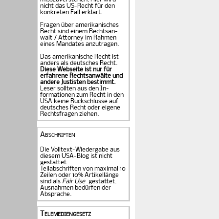
nicht das US-Recht für den
konkreten Fall er­klärt.
Fragen über amerika­ni­sches
Recht sind einem Rechts­an­
walt / Attorney im Rahmen
eines Mandates an­zu­tragen.
Das amerikanische Recht ist
anders als deutsches Recht.
Diese Webseite ist nur für
erfahrene Rechtsanwälte und
andere Justisten be­stimmt.
Leser sollten aus den In­
formationen zum Recht in den
USA keine Rückschlüsse auf
deutsches Recht oder eigene
Rechtsfragen ziehen.
Abschriften
Die Volltext-Wiedergabe aus
diesem USA-Blog ist nicht
gestattet.
Teilabschriften von maximal 10
Zeilen oder 10% Artikellänge
sind als
Fair Use
gestattet.
Ausnahmen bedürfen der
Absprache.
Telemediengesetz