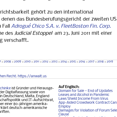
erichtsbarkeit gehört zu den international
 denen das Bundesberufungsgericht der zweiten US
 Fall
Adrogué Chico S.A. v. FleetBoston Fin. Corp.
nne des
Judicial Estoppel
am 23. Juni 2011 mit einer
 verschafft.
7
::
2008
::
2009
::
2010
::
2011
::
2012
::
2013
::
2014
::
2015
::
2016
::
2017
::
2018
::
2019
chen
Recht
: https://anwalt.us
Auf
Englisch
:
chinke
ist Gründer und Her­aus­ge­
Domain for Sale — End of Updates
der Digitalfassung so­wie von
Leases and Alcohol in Pandemic
 in Deutschland, Mal­ta, Eng­land
Laws Shield Income From Virus
chafts­politik und IT-Auf­sichtsrat,
App-Aided Crowdwork Contract Can'
 einer 80-jäh­ri­gen ame­ri­ka­
Employ
klärt deutsch-ame­ri­ka­ni­sche
Damages for Violation of Forum Sele
riften.
Clause