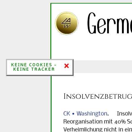
×
×
KEINE COOKIES &
KEINE COOKIES -
KEINE TRACKER
KEINE TRACKER
Insolvenzbetrug
CK • Washington
. Insolve
Reorganisation mit 40% Sch
Verheimlichung nicht in ei