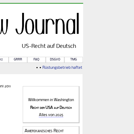
US-
Recht
auf Deutsch
rz
GRRR
FAQ
DSGVO
TMG
• •
Rüstungsbetrieb haftet für Kriegsfolgen
• •
Von Rule of
ni 2011
Willkommen in
Washington
Recht der USA auf Deutsch
Alles von 2025
Amerikanisches Recht