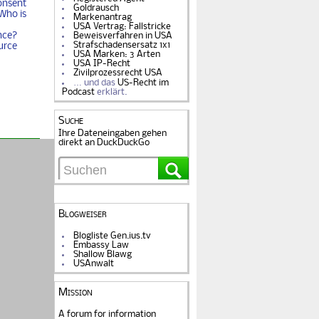
onsent
Goldrausch
Who is
Markenantrag
USA Vertrag: Fallstricke
nce?
Beweisverfahren in USA
Strafschadensersatz 1x1
urce
USA Marken: 3 Arten
USA IP-Recht
Zivilprozessrecht USA
… und das
US-Recht im
Podcast
erklärt.
Suche
Ihre Dateneingaben gehen
direkt an DuckDuckGo
Blogweiser
Blogliste Gen.ius.tv
Embassy Law
Shallow Blawg
USAnwalt
Mission
A forum for information