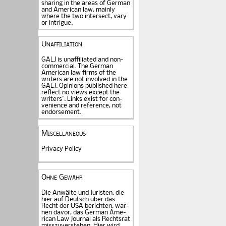
sharing in the areas of German
and American law, mainly
where the two intersect, vary
or intrigue.
Unaffiliation
GALJ is unaffiliated and non-
commercial. The Ger­man
American law firms of the
writers are not in­volved in the
GALJ. Opi­nions published here
reflect no views except the
writers'. Links exist for
con­
venience and refe­rence
, not
endorse­ment.
Miscellaneous
Privacy Policy
Ohne Gewähr
Die Anwälte und Juristen, die
hier auf Deutsch über das
Recht der USA be­rich­ten, war­
nen davor, das German Ame­
rican Law Journal als Rechts­rat
miss­zu­verstehen. Hier wird