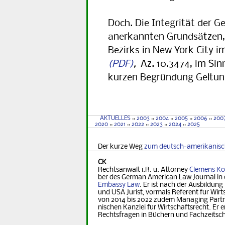
Doch. Die Integrität der G
anerkannten Grundsätzen,
Bezirks in New York City im
,
Az. 10.3474, im Si
kurzen Begründung Geltung
AKTUELLES
::
2003
::
2004
::
2005
::
2006
::
200
2020
::
2021
::
2022
::
2023
::
2024
::
2025
Der kurze Weg
zum deutsch-amerikanis
CK
Rechtsanwalt i.R. u. Attorney
Clemens Ko
ber des German Ame­ri­can Law Journal in 
Embassy Law
. Er ist nach der Ausbildung
und USA Jurist, vormals Referent für Wirt­s
von 2014 bis 2022 zudem Managing Part­ner
nischen Kanzlei für Wirtschaftsrecht. Er er
Rechts­fra­gen in Büchern und Fachzeitsch