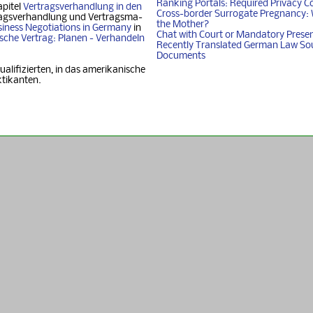
Ranking Portals: Required Privacy C
apitel
Vertragsverhandlung in den
Cross-border Surrogate Pregnancy: 
agsverhandlung und Ver­trags­ma­
the Mother?
iness Nego­ti­ati­ons in Ger­ma­ny
in
Chat with Court or Mandatory Prese
i­sche Vertrag: Planen - Ver­han­deln
Recently Translated German Law So
Documents
ualifizierten, in das amerikanische
ktikanten.