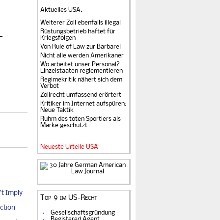
Aktuelles USA
:
Weiterer Zoll ebenfalls illegal
Rüstungsbetrieb haftet für
-
Kriegsfolgen
Von Rule of Law zur Barbarei
Nicht alle werden Amerikaner
Wo arbeitet unser Personal?
Einzelstaaten reglementieren
Regimekritik nähert sich dem
Verbot
Zollrecht umfassend erörtert
Kritiker im Internet aufspüren:
Neue Taktik
Ruhm des toten Sportlers als
Marke geschützt
Neueste Urteile USA
t Imply
Top 9 im US-Recht
ction
Gesellschaftsgründung
Registered Agent