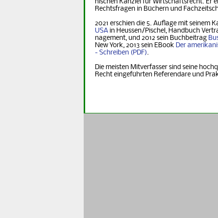
nischen Kanzlei für Wirtschaftsrecht. Er er
Rechts­fra­gen in Büchern und Fachzeitsch
2021 erschien die 5. Auflage mit seinem K
USA
in Heus­sen/Pischel, Handbuch Vertr
na­ge­ment, und 2012 sein Buchbeitrag
Bus
New York, 2013 sein EBook
Der ame­ri­ka­n
- Schreiben
.
Die meisten Mitverfasser sind seine hochq
Recht eingeführten Referendare und Pra