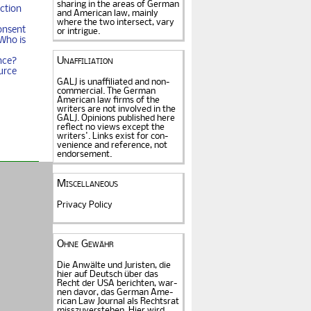
sharing in the areas of German
ction
and American law, mainly
where the two intersect, vary
onsent
or intrigue.
Who is
nce?
Unaffiliation
urce
GALJ is unaffiliated and non-
commercial. The Ger­man
American law firms of the
writers are not in­volved in the
GALJ. Opi­nions published here
reflect no views except the
writers'. Links exist for
con­
venience and refe­rence
, not
endorse­ment.
Miscellaneous
Privacy Policy
Ohne Gewähr
Die Anwälte und Juristen, die
hier auf Deutsch über das
Recht der USA be­rich­ten, war­
nen davor, das German Ame­
rican Law Journal als Rechts­rat
miss­zu­verstehen. Hier wird