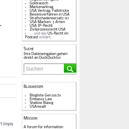
Goldrausch
Markenantrag
USA Vertrag: Fallstricke
Beweisverfahren in USA
Strafschadensersatz 1x1
USA Marken: 3 Arten
.
USA IP-Recht
Zivilprozessrecht USA
… und das
US-Recht im
Podcast
erklärt.
Suche
Ihre Dateneingaben gehen
direkt an DuckDuckGo
Blogweiser
Blogliste Gen.ius.tv
Embassy Law
Shallow Blawg
USAnwalt
Mission
t Imply
A forum for information