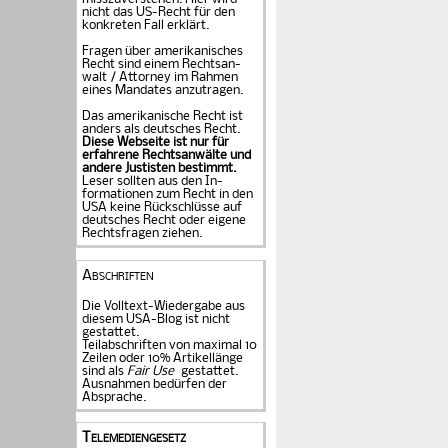
nicht das US-Recht für den
konkreten Fall er­klärt.
Fragen über amerika­ni­sches
Recht sind einem Rechts­an­
walt / Attorney im Rahmen
eines Mandates an­zu­tragen.
Das amerikanische Recht ist
anders als deutsches Recht.
Diese Webseite ist nur für
erfahrene Rechtsanwälte und
andere Justisten be­stimmt.
Leser sollten aus den In­
formationen zum Recht in den
USA keine Rückschlüsse auf
deutsches Recht oder eigene
Rechtsfragen ziehen.
Abschriften
Die Volltext-Wiedergabe aus
diesem USA-Blog ist nicht
gestattet.
Teilabschriften von maximal 10
Zeilen oder 10% Artikellänge
sind als
Fair Use
gestattet.
Ausnahmen bedürfen der
Absprache.
Telemediengesetz