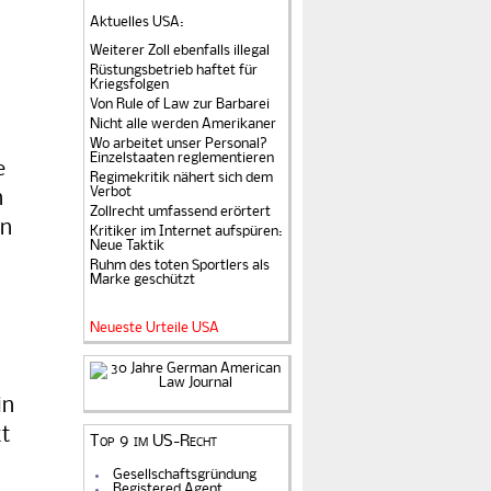
Aktuelles USA
:
Weiterer Zoll ebenfalls illegal
Rüstungsbetrieb haftet für
Kriegsfolgen
Von Rule of Law zur Barbarei
Nicht alle werden Amerikaner
Wo arbeitet unser Personal?
Einzelstaaten reglementieren
e
Regimekritik nähert sich dem
Verbot
n
Zollrecht umfassend erörtert
en
Kritiker im Internet aufspüren:
Neue Taktik
Ruhm des toten Sportlers als
Marke geschützt
Neueste Urteile USA
in
kt
Top 9 im US-Recht
Gesellschaftsgründung
Registered Agent