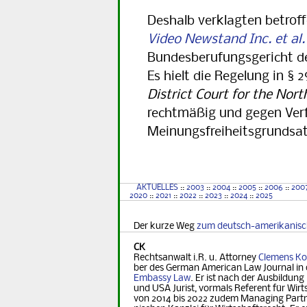
Deshalb verklagten betrof
Video Newstand Inc. et al. 
Bundesberufungsgericht de
Es hielt die Regelung in 
District Court for the Nort
rechtmäßig und gegen Ve
Meinungsfreiheitsgrundsa
AKTUELLES
::
2003
::
2004
::
2005
::
2006
::
200
2020
::
2021
::
2022
::
2023
::
2024
::
2025
Der kurze Weg
zum deutsch-amerikanis
CK
Rechtsanwalt i.R. u. Attorney
Clemens Ko
ber des German Ame­ri­can Law Journal in 
Embassy Law
. Er ist nach der Ausbildung
und USA Jurist, vormals Referent für Wirt­s
von 2014 bis 2022 zudem Managing Part­ner