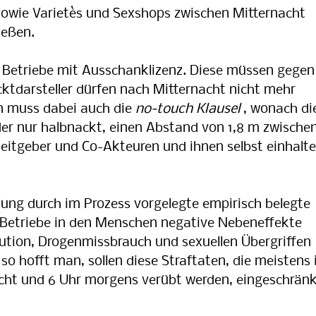
sowie Varietès und Sexshops zwischen Mitternacht
ießen.
etriebe mit Ausschanklizenz. Diese müssen gegen
ktdarsteller dürfen nach Mitternacht nicht mehr
n muss dabei auch die
no-touch Klausel
, wonach di
der nur halbnackt, einen Abstand von 1,8 m zwische
itgeber und Co-Akteuren und ihnen selbst einhalt
lung durch im Prozess vorgelegte empirisch belegte
 Betriebe in den Menschen negative Nebeneffekte
itution, Drogenmissbrauch und sexuellen Übergriffen
so hofft man, sollen diese Straftaten, die meistens 
acht und 6 Uhr morgens verübt werden, eingeschrän