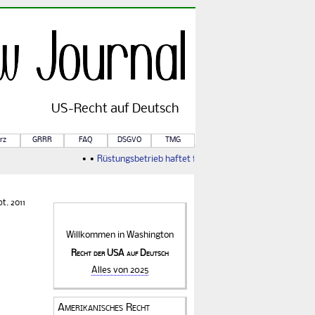
US-
Recht
auf Deutsch
rz
GRRR
FAQ
DSGVO
TMG
• •
Rüstungsbetrieb haftet für Kriegsfolgen
• •
Von Rule of 
t. 2011
Willkommen in
Washington
Recht der USA auf Deutsch
Alles von 2025
Amerikanisches Recht