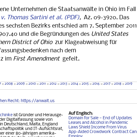
fene Unternehmen die Staatsanwälte in Ohio im Fall
v. Thomas Sartini et al.
,
Az. 09-3920. Das
s sechsten Bezirks entschied am 7. September 2011
§ 2907.40 und die Begründungen des
United States
hern District of Ohio
zur Klageabweisung für
rfassungsbedenken nach dem
tz im
First Amendment
gefeit.
7
::
2008
::
2009
::
2010
::
2011
::
2012
::
2013
::
2014
::
2015
::
2016
::
2017
::
2018
::
2019
chen
Recht
: https://anwalt.us
Auf
Englisch
:
chinke
ist Gründer und Her­aus­ge­
Domain for Sale — End of Updates
der Digitalfassung so­wie von
Leases and Alcohol in Pandemic
 in Deutschland, Mal­ta, Eng­land
Laws Shield Income From Virus
chafts­politik und IT-Auf­sichtsrat,
App-Aided Crowdwork Contract Can'
 einer 80-jäh­ri­gen ame­ri­ka­
Employ