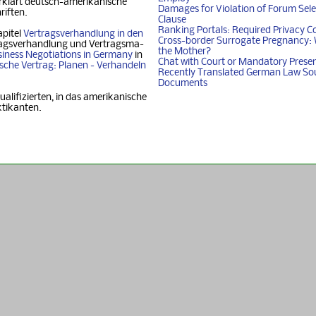
klärt deutsch-ame­ri­ka­ni­sche
Damages for Violation of Forum Sele
riften.
Clause
Ranking Portals: Required Privacy C
apitel
Vertragsverhandlung in den
Cross-border Surrogate Pregnancy: 
agsverhandlung und Ver­trags­ma­
the Mother?
iness Nego­ti­ati­ons in Ger­ma­ny
in
Chat with Court or Mandatory Prese
i­sche Vertrag: Planen - Ver­han­deln
Recently Translated German Law So
Documents
ualifizierten, in das amerikanische
ktikanten.