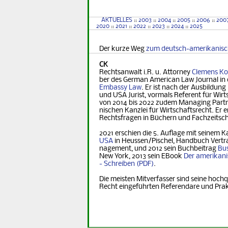
AKTUELLES
::
2003
::
2004
::
2005
::
2006
::
200
2020
::
2021
::
2022
::
2023
::
2024
::
2025
Der kurze Weg
zum deutsch-amerikanis
CK
Rechtsanwalt i.R. u. Attorney
Clemens Ko
ber des German Ame­ri­can Law Journal in 
Embassy Law
. Er ist nach der Ausbildung
und USA Jurist, vormals Referent für Wirt­s
von 2014 bis 2022 zudem Managing Part­ner
nischen Kanzlei für Wirtschaftsrecht. Er er
Rechts­fra­gen in Büchern und Fachzeitsch
2021 erschien die 5. Auflage mit seinem K
USA
in Heus­sen/Pischel, Handbuch Vertr
na­ge­ment, und 2012 sein Buchbeitrag
Bus
New York, 2013 sein EBook
Der ame­ri­ka­n
- Schreiben
.
Die meisten Mitverfasser sind seine hochq
Recht eingeführten Referendare und Pra