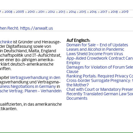
7
::
2008
::
2009
::
2010
::
2011
::
2012
::
2013
::
2014
::
2015
::
2016
::
2017
::
2018
::
2019
chen
Recht
: https://anwalt.us
Auf
Englisch
:
chinke
ist Gründer und Her­aus­ge­
Domain for Sale — End of Updates
der Digitalfassung so­wie von
Leases and Alcohol in Pandemic
 in Deutschland, Mal­ta, Eng­land
Laws Shield Income From Virus
chafts­politik und IT-Auf­sichtsrat,
App-Aided Crowdwork Contract Can'
 einer 80-jäh­ri­gen ame­ri­ka­
Employ
klärt deutsch-ame­ri­ka­ni­sche
Damages for Violation of Forum Sele
riften.
Clause
Ranking Portals: Required Privacy C
apitel
Vertragsverhandlung in den
Cross-border Surrogate Pregnancy: 
agsverhandlung und Ver­trags­ma­
the Mother?
iness Nego­ti­ati­ons in Ger­ma­ny
in
Chat with Court or Mandatory Prese
i­sche Vertrag: Planen - Ver­han­deln
Recently Translated German Law So
Documents
ualifizierten, in das amerikanische
ktikanten.