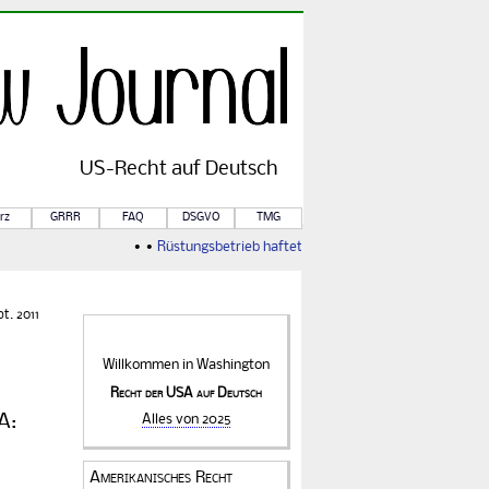
US-
Recht
auf Deutsch
rz
GRRR
FAQ
DSGVO
TMG
• •
Rüstungsbetrieb haftet für Kriegsfolgen
• •
Von Rule of
t. 2011
Willkommen in
Washington
Recht der USA auf Deutsch
A:
Alles von 2025
Amerikanisches Recht