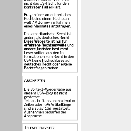
nicht das US-Recht für den
konkreten Fall er­klärt.
Fragen über amerika­ni­sches
Recht sind einem Rechts­an­
walt / Attorney im Rahmen
eines Mandates an­zu­tragen.
Das amerikanische Recht ist
anders als deutsches Recht.
Diese Webseite ist nur für
erfahrene Rechtsanwälte und
andere Justisten be­stimmt.
Leser sollten aus den In­
formationen zum Recht in den
USA keine Rückschlüsse auf
deutsches Recht oder eigene
Rechtsfragen ziehen.
Abschriften
Die Volltext-Wiedergabe aus
diesem USA-Blog ist nicht
gestattet.
Teilabschriften von maximal 10
Zeilen oder 10% Artikellänge
sind als
Fair Use
gestattet.
Ausnahmen bedürfen der
Absprache.
Telemediengesetz