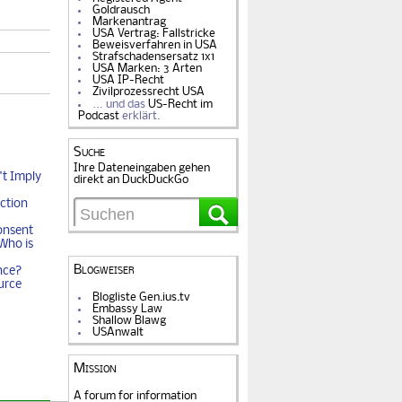
Goldrausch
Markenantrag
USA Vertrag: Fallstricke
Beweisverfahren in USA
Strafschadensersatz 1x1
USA Marken: 3 Arten
USA IP-Recht
Zivilprozessrecht USA
… und das
US-Recht im
Podcast
erklärt.
Suche
Ihre Dateneingaben gehen
t Imply
direkt an DuckDuckGo
ction
onsent
Who is
Blogweiser
nce?
urce
Blogliste Gen.ius.tv
Embassy Law
Shallow Blawg
USAnwalt
Mission
A forum for information