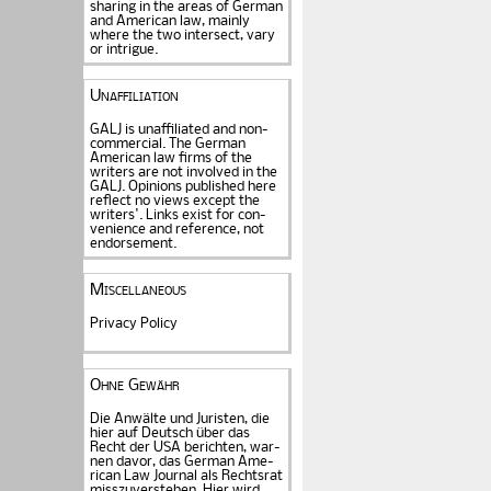
sharing in the areas of German
and American law, mainly
where the two intersect, vary
or intrigue.
Unaffiliation
GALJ is unaffiliated and non-
commercial. The Ger­man
American law firms of the
writers are not in­volved in the
GALJ. Opi­nions published here
reflect no views except the
writers'. Links exist for
con­
venience and refe­rence
, not
endorse­ment.
Miscellaneous
Privacy Policy
Ohne Gewähr
Die Anwälte und Juristen, die
hier auf Deutsch über das
Recht der USA be­rich­ten, war­
nen davor, das German Ame­
rican Law Journal als Rechts­rat
miss­zu­verstehen. Hier wird