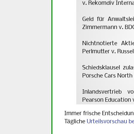
v. Rekomdiv Internat
Geld für Anwaltsle
Zimmermann v. BDO 
Nichtnotierte Akt
Perlmutter v. Russel
Schiedsklausel zul
Porsche Cars North 
Inlandsvertrieb v
Pearson Education v
Immer frische Entscheidu
Tägliche
Urteilsvorschau be