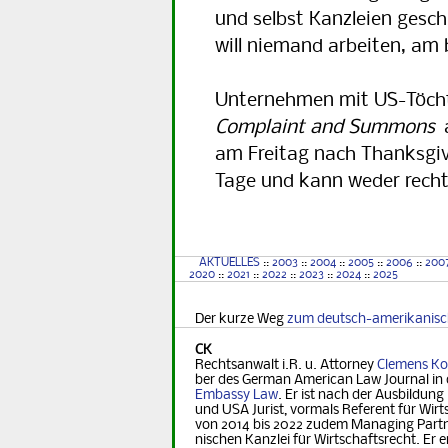
und selbst Kanzleien gesc
will niemand arbeiten, am 
Unternehmen mit US-Töchte
Complaint and Summons
am Freitag nach Thanksgivi
Tage und kann weder recht
AKTUELLES
::
2003
::
2004
::
2005
::
2006
::
200
2020
::
2021
::
2022
::
2023
::
2024
::
2025
Der kurze Weg
zum deutsch-amerikanis
CK
Rechtsanwalt i.R. u. Attorney
Clemens Ko
ber des German Ame­ri­can Law Journal in 
Embassy Law
. Er ist nach der Ausbildung
und USA Jurist, vormals Referent für Wirt­s
von 2014 bis 2022 zudem Managing Part­ner
nischen Kanzlei für Wirtschaftsrecht. Er er