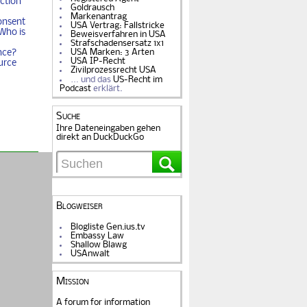
ction
Goldrausch
Markenantrag
onsent
USA Vertrag: Fallstricke
Who is
Beweisverfahren in USA
Strafschadensersatz 1x1
USA Marken: 3 Arten
nce?
USA IP-Recht
urce
Zivilprozessrecht USA
… und das
US-Recht im
Podcast
erklärt.
Suche
Ihre Dateneingaben gehen
direkt an DuckDuckGo
Blogweiser
Blogliste Gen.ius.tv
Embassy Law
Shallow Blawg
USAnwalt
Mission
A forum for information