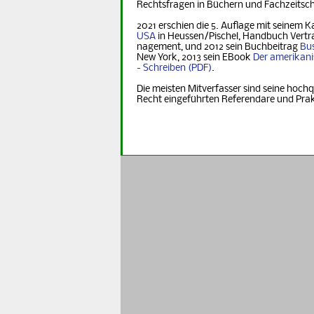
Rechts­fra­gen in Büchern und Fachzeitsch
2021 erschien die 5. Auflage mit seinem K
USA
in Heus­sen/Pischel, Handbuch Vertr
na­ge­ment, und 2012 sein Buchbeitrag
Bus
New York, 2013 sein EBook
Der ame­ri­ka­n
- Schreiben
.
Die meisten Mitverfasser sind seine hochq
Recht eingeführten Referendare und Pra