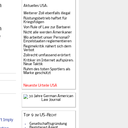
n
Aktuelles USA
:
Weiterer Zoll ebenfalls illegal
Rüstungsbetrieb haftet für
Kriegsfolgen
Von Rule of Law zur Barbarei
n
Nicht alle werden Amerikaner
e
Wo arbeitet unser Personal?
Einzelstaaten reglementieren
Regimekritik nähert sich dem
Verbot
Zollrecht umfassend erörtert
Kritiker im Internet aufspüren:
Neue Taktik
Ruhm des toten Sportlers als
Marke geschützt
Neueste Urteile USA
Top 9 im US-Recht
t Imply
Gesellschaftsgründung
Registered Agent