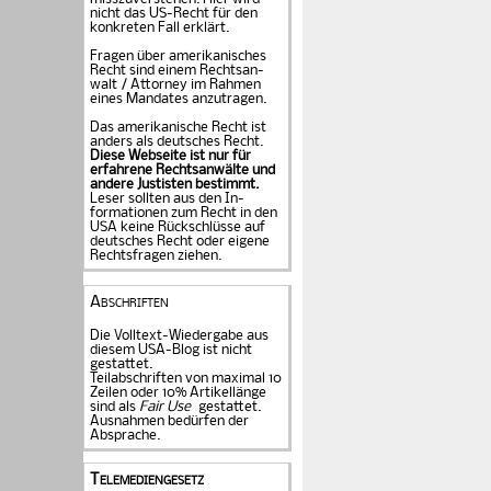
nicht das US-Recht für den
konkreten Fall er­klärt.
Fragen über amerika­ni­sches
Recht sind einem Rechts­an­
walt / Attorney im Rahmen
eines Mandates an­zu­tragen.
Das amerikanische Recht ist
anders als deutsches Recht.
Diese Webseite ist nur für
erfahrene Rechtsanwälte und
andere Justisten be­stimmt.
Leser sollten aus den In­
formationen zum Recht in den
USA keine Rückschlüsse auf
deutsches Recht oder eigene
Rechtsfragen ziehen.
Abschriften
Die Volltext-Wiedergabe aus
diesem USA-Blog ist nicht
gestattet.
Teilabschriften von maximal 10
Zeilen oder 10% Artikellänge
sind als
Fair Use
gestattet.
Ausnahmen bedürfen der
Absprache.
Telemediengesetz