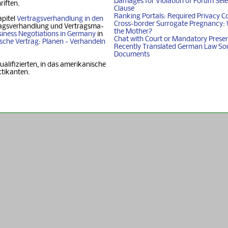
Damages for Violation of Forum Sele
riften.
Clause
Ranking Portals: Required Privacy C
apitel
Vertragsverhandlung in den
Cross-border Surrogate Pregnancy: 
agsverhandlung und Ver­trags­ma­
the Mother?
iness Nego­ti­ati­ons in Ger­ma­ny
in
Chat with Court or Mandatory Prese
i­sche Vertrag: Planen - Ver­han­deln
Recently Translated German Law So
Documents
ualifizierten, in das amerikanische
ktikanten.