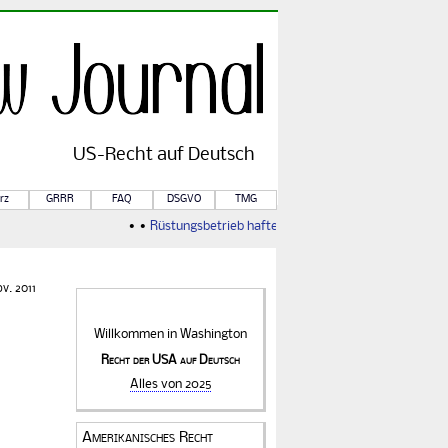
US-
Recht
auf Deutsch
rz
GRRR
FAQ
DSGVO
TMG
• •
Rüstungsbetrieb haftet für Kriegsfolgen
• •
Von Rule o
v. 2011
Willkommen in
Washington
Recht der USA auf Deutsch
Alles von 2025
Amerikanisches Recht