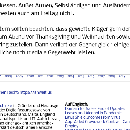
hlossen. Außer Armen, Selbständigen und Ausländer
besten auch am Freitag nicht.
rn sollten beachten, dass gewiefte Kläger gern de
am Abend vor Thanksgiving und Weihnachten sowi
ng zustellen. Dann verliert der Gegner gleich einige
liche noch mediale Gegenwehr leisten.
7
::
2008
::
2009
::
2010
::
2011
::
2012
::
2013
::
2014
::
2015
::
2016
::
2017
::
2018
::
2019
chen
Recht
: https://anwalt.us
Auf
Englisch
:
chinke
ist Gründer und Her­aus­ge­
Domain for Sale — End of Updates
der Digitalfassung so­wie von
Leases and Alcohol in Pandemic
 in Deutschland, Mal­ta, Eng­land
Laws Shield Income From Virus
chafts­politik und IT-Auf­sichtsrat,
App-Aided Crowdwork Contract Can'
 einer 80-jäh­ri­gen ame­ri­ka­
Employ
klärt deutsch-ame­ri­ka­ni­sche