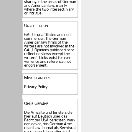
sharing in the areas of German
and American law, mainly
where the two intersect, vary
or intrigue.
Unaffiliation
GALJ is unaffiliated and non-
commercial. The Ger­man
American law firms of the
writers are not in­volved in the
GALJ. Opi­nions published here
reflect no views except the
writers'. Links exist for
con­
venience and refe­rence
, not
endorse­ment.
Miscellaneous
Privacy Policy
Ohne Gewähr
Die Anwälte und Juristen, die
hier auf Deutsch über das
Recht der USA be­rich­ten, war­
nen davor, das German Ame­
rican Law Journal als Rechts­rat
miss­zu­verstehen. Hier wird