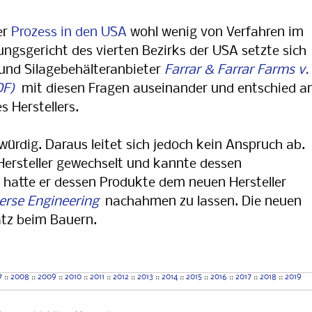
er
Prozess in den USA
wohl wenig von Verfahren im
ngsgericht des vierten Bezirks der USA setzte sich
 und Silagebehälteranbieter
Farrar & Farrar Farms v.
mit diesen Fragen auseinander und entschied 
s Herstellers.
rdig. Daraus leitet sich jedoch kein Anspruch ab.
Hersteller gewechselt und kannte dessen
 hatte er dessen Produkte dem neuen Hersteller
erse Engineering
nachahmen zu lassen. Die neuen
atz beim Bauern.
7
::
2008
::
2009
::
2010
::
2011
::
2012
::
2013
::
2014
::
2015
::
2016
::
2017
::
2018
::
2019