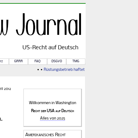
US-
Recht
auf Deutsch
rz
GRRR
FAQ
DSGVO
TMG
• •
Rüstungsbetrieb haftet für Kriegsfolgen
• •
Von Rule of
il 2012
Willkommen in
Washington
Recht der USA auf Deutsch
.
Alles von 2025
Amerikanisches Recht