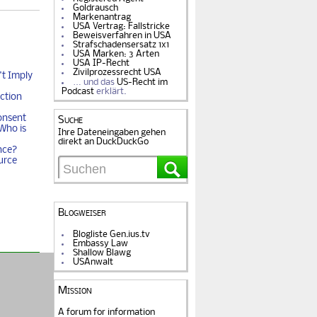
Goldrausch
Markenantrag
USA Vertrag: Fallstricke
Beweisverfahren in USA
Strafschadensersatz 1x1
USA Marken: 3 Arten
USA IP-Recht
Zivilprozessrecht USA
t Imply
… und das
US-Recht im
Podcast
erklärt.
ction
onsent
Suche
Who is
Ihre Dateneingaben gehen
direkt an DuckDuckGo
nce?
urce
Blogweiser
Blogliste Gen.ius.tv
Embassy Law
Shallow Blawg
USAnwalt
Mission
A forum for information