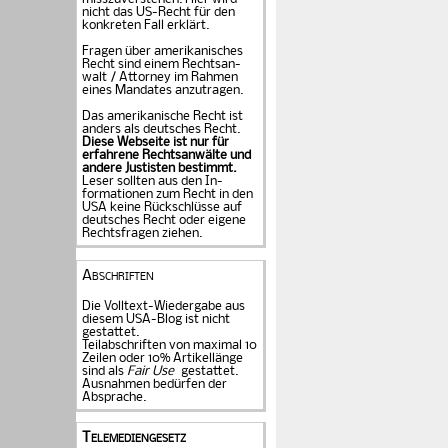
nicht das US-Recht für den
konkreten Fall er­klärt.
Fragen über amerika­ni­sches
Recht sind einem Rechts­an­
walt / Attorney im Rahmen
eines Mandates an­zu­tragen.
Das amerikanische Recht ist
anders als deutsches Recht.
Diese Webseite ist nur für
erfahrene Rechtsanwälte und
andere Justisten be­stimmt.
Leser sollten aus den In­
formationen zum Recht in den
USA keine Rückschlüsse auf
deutsches Recht oder eigene
Rechtsfragen ziehen.
Abschriften
Die Volltext-Wiedergabe aus
diesem USA-Blog ist nicht
gestattet.
Teilabschriften von maximal 10
Zeilen oder 10% Artikellänge
sind als
Fair Use
gestattet.
Ausnahmen bedürfen der
Absprache.
Telemediengesetz