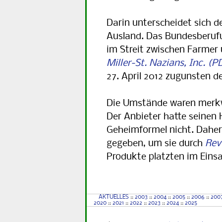
Darin unterscheidet sich d
Ausland. Das Bundesberufu
im Streit zwischen Farmer
Miller-St. Nazians, Inc.
27. April 2012 zugunsten de
Die Umstände waren merkwü
Der Anbieter hatte seinen 
Geheimformel nicht. Daher
gegeben, um sie durch
Rev
Produkte platzten im Eins
AKTUELLES
::
2003
::
2004
::
2005
::
2006
::
200
2020
::
2021
::
2022
::
2023
::
2024
::
2025