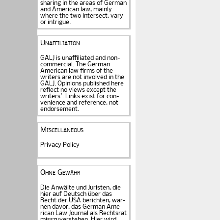
sharing in the areas of German
and American law, mainly
where the two intersect, vary
or intrigue.
Unaffiliation
GALJ is unaffiliated and non-
commercial. The Ger­man
American law firms of the
writers are not in­volved in the
GALJ. Opi­nions published here
reflect no views except the
writers'. Links exist for
con­
venience and refe­rence
, not
endorse­ment.
Miscellaneous
Privacy Policy
Ohne Gewähr
Die Anwälte und Juristen, die
hier auf Deutsch über das
Recht der USA be­rich­ten, war­
nen davor, das German Ame­
rican Law Journal als Rechts­rat
miss­zu­verstehen. Hier wird