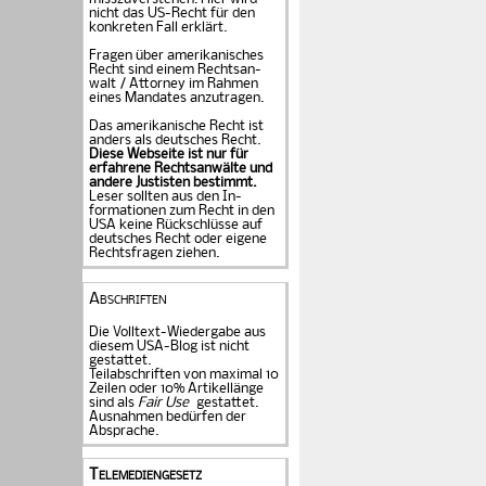
nicht das US-Recht für den
konkreten Fall er­klärt.
Fragen über amerika­ni­sches
Recht sind einem Rechts­an­
walt / Attorney im Rahmen
eines Mandates an­zu­tragen.
Das amerikanische Recht ist
anders als deutsches Recht.
Diese Webseite ist nur für
erfahrene Rechtsanwälte und
andere Justisten be­stimmt.
Leser sollten aus den In­
formationen zum Recht in den
USA keine Rückschlüsse auf
deutsches Recht oder eigene
Rechtsfragen ziehen.
Abschriften
Die Volltext-Wiedergabe aus
diesem USA-Blog ist nicht
gestattet.
Teilabschriften von maximal 10
Zeilen oder 10% Artikellänge
sind als
Fair Use
gestattet.
Ausnahmen bedürfen der
Absprache.
Telemediengesetz