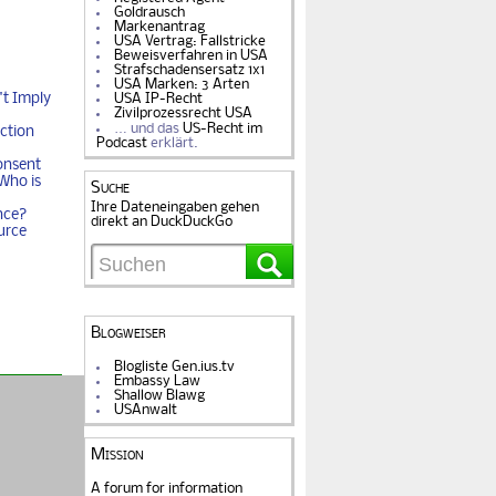
Goldrausch
Markenantrag
USA Vertrag: Fallstricke
Beweisverfahren in USA
Strafschadensersatz 1x1
USA Marken: 3 Arten
t Imply
USA IP-Recht
Zivilprozessrecht USA
… und das
US-Recht im
ction
Podcast
erklärt.
onsent
Who is
Suche
Ihre Dateneingaben gehen
nce?
direkt an DuckDuckGo
urce
Blogweiser
Blogliste Gen.ius.tv
Embassy Law
Shallow Blawg
USAnwalt
Mission
A forum for information