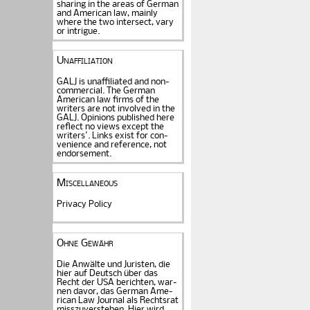
sharing in the areas of German
and American law, mainly
where the two intersect, vary
or intrigue.
Unaffiliation
GALJ is unaffiliated and non-
commercial. The Ger­man
American law firms of the
writers are not in­volved in the
GALJ. Opi­nions published here
reflect no views except the
writers'. Links exist for
con­
venience and refe­rence
, not
endorse­ment.
Miscellaneous
Privacy Policy
Ohne Gewähr
Die Anwälte und Juristen, die
hier auf Deutsch über das
Recht der USA be­rich­ten, war­
nen davor, das German Ame­
rican Law Journal als Rechts­rat
miss­zu­verstehen. Hier wird