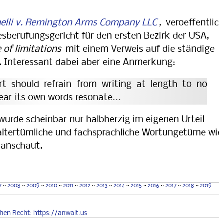
elli v. Remington Arms Company LLC
,
veroeffentli
sberufungsgericht für den ersten Bezirk der USA,
 of limitations
mit einem Verweis auf die ständige
 Interessant dabei aber eine Anmerkung:
t should refrain from writing at length to no
hear its own words resonate…
 wurde scheinbar nur halbherzig im eigenen Urteil
altertümliche und fachsprachliche Wortungetüme wi
anschaut.
7
::
2008
::
2009
::
2010
::
2011
::
2012
::
2013
::
2014
::
2015
::
2016
::
2017
::
2018
::
2019
chen
Recht
: https://anwalt.us