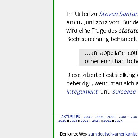
Im Urteil zu
Steven Santan
am 11. Juni 2012 vom Bunde
wird eine Frage des
statute
Rechtsprechung behandelt.
…an appellate cour
other end than to 
Diese zitierte Feststellung
beherzigt, wenn man sich 
integument
und
surcease
AKTUELLES
::
2003
::
2004
::
2005
::
2006
::
200
2020
::
2021
::
2022
::
2023
::
2024
::
2025
Der kurze Weg
zum deutsch-amerikanis