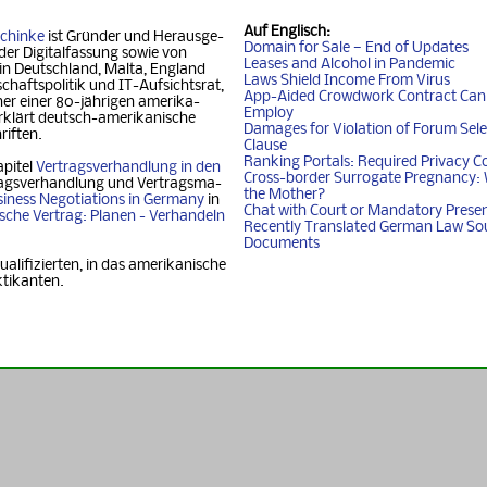
Auf
Englisch
:
chinke
ist Gründer und Her­aus­ge­
Domain for Sale — End of Updates
der Digitalfassung so­wie von
Leases and Alcohol in Pandemic
 in Deutschland, Mal­ta, Eng­land
Laws Shield Income From Virus
chafts­politik und IT-Auf­sichtsrat,
App-Aided Crowdwork Contract Can'
 einer 80-jäh­ri­gen ame­ri­ka­
Employ
klärt deutsch-ame­ri­ka­ni­sche
Damages for Violation of Forum Sele
riften.
Clause
Ranking Portals: Required Privacy C
apitel
Vertragsverhandlung in den
Cross-border Surrogate Pregnancy: 
agsverhandlung und Ver­trags­ma­
the Mother?
iness Nego­ti­ati­ons in Ger­ma­ny
in
Chat with Court or Mandatory Prese
i­sche Vertrag: Planen - Ver­han­deln
Recently Translated German Law So
Documents
ualifizierten, in das amerikanische
ktikanten.