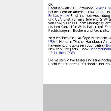
CK
Rechtsanwalt i.R. u. Attorney
Clemens Ko
ber des German Ame­ri­can Law Journal in 
Embassy Law
. Er ist nach der Ausbildung
und USA Jurist, vormals Referent für Wirt­s
von 2014 bis 2022 zudem Managing Part­ner
nischen Kanzlei für Wirtschaftsrecht. Er er
Rechts­fra­gen in Büchern und Fachzeitsch
2021 erschien die 5. Auflage mit seinem K
USA
in Heus­sen/Pischel, Handbuch Vertr
na­ge­ment, und 2012 sein Buchbeitrag
Bus
New York, 2013 sein EBook
Der ame­ri­ka­n
- Schreiben
.
Die meisten Mitverfasser sind seine hochq
Recht eingeführten Referendare und Pra