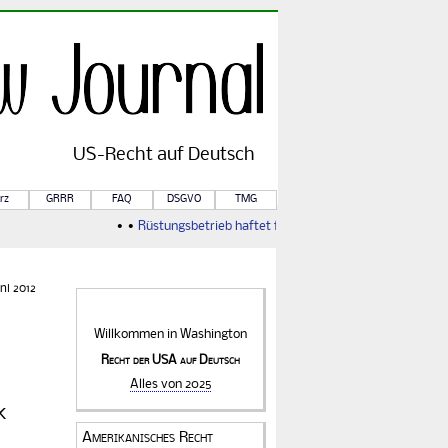
US-
Recht
auf Deutsch
rz
GRRR
FAQ
DSGVO
TMG
• •
Rüstungsbetrieb haftet für Kriegsfolgen
• •
Von Rule of 
ni 2012
Willkommen in
Washington
Recht der USA auf Deutsch
Alles von 2025
k
Amerikanisches Recht