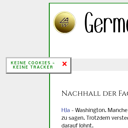
×
×
KEINE COOKIES &
KEINE COOKIES -
KEINE TRACKER
KEINE TRACKER
Nachhall der Fa
HJa
- Washington. Manche Ur
zu sagen. Trotzdem versteck
darauf lohnt.