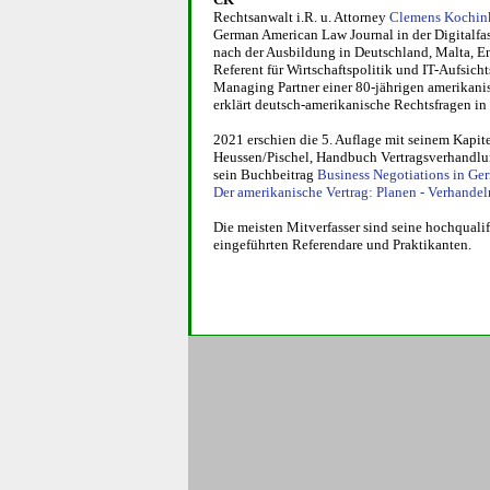
Rechtsanwalt i.R. u. Attorney
Clemens Kochin
German Ame­ri­can Law Journal in der Digitalf
nach der Ausbildung in Deutschland, Mal­ta, E
Referent für Wirt­schafts­politik und IT-Auf­si
Managing Part­ner einer 80-jäh­ri­gen ame­ri­ka­n
erklärt deutsch-ame­ri­ka­ni­sche Rechts­fra­gen 
2021 erschien die 5. Auflage mit seinem Kapit
Heus­sen/Pischel, Handbuch Vertragsverhandlun
sein Buchbeitrag
Business Nego­ti­ati­ons in Ger
Der ame­ri­ka­ni­sche Vertrag: Planen - Ver­han­de
Die meisten Mitverfasser sind seine hochqualif
eingeführten Referendare und Praktikanten.