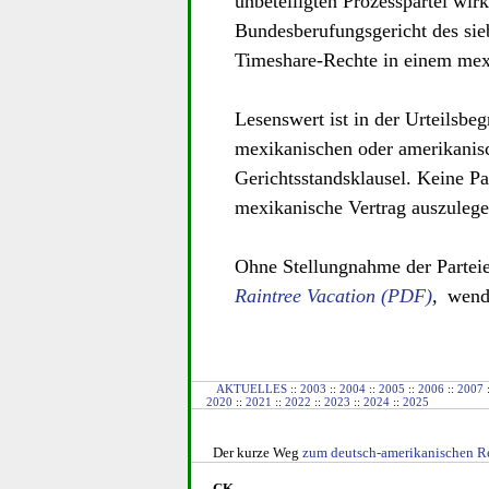
unbeteiligten Prozesspartei wir
Bundesberufungsgericht des sie
Timeshare-Rechte in einem mex
Lesenswert ist in der Urteilsb
mexikanischen oder amerikanis
Gerichtsstandsklausel. Keine Pa
mexikanische Vertrag auszulegen
Ohne Stellungnahme der Partei
Raintree Vacation
,
wende
AKTUELLES
::
2003
::
2004
::
2005
::
2006
::
2007
2020
::
2021
::
2022
::
2023
::
2024
::
2025
Der kurze Weg
zum deutsch-amerikanischen
R
CK