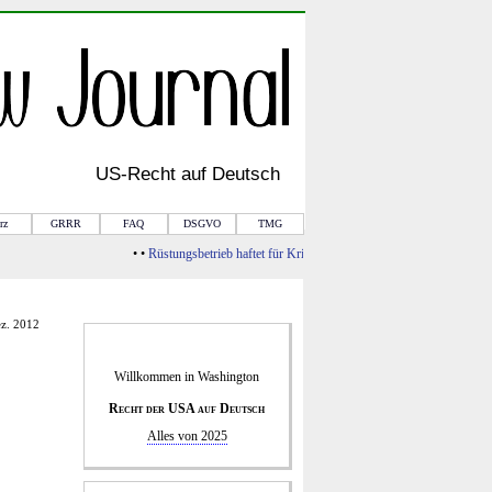
US-
Recht
auf Deutsch
rz
GRRR
FAQ
DSGVO
TMG
• •
Rüstungsbetrieb haftet für Kriegsfolgen
• •
Von Rule of Law zur Bar
ez. 2012
Willkommen in
Washington
Recht der USA auf Deutsch
Alles von 2025