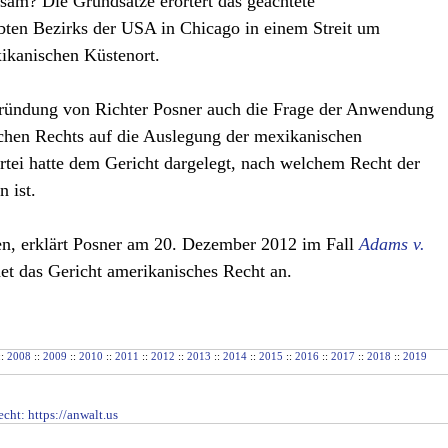
ksam? Die Grundsätze erörtert das geachtete
bten Bezirks der USA in Chicago in einem Streit um
ikanischen Küstenort.
egründung von Richter Posner auch die Frage der Anwendung
chen Rechts auf die Auslegung der mexikanischen
rtei hatte dem Gericht dargelegt, nach welchem Recht der
 ist.
en, erklärt Posner am 20. Dezember 2012 im Fall
Adams v.
t das Gericht amerikanisches Recht an.
::
2008
::
2009
::
2010
::
2011
::
2012
::
2013
::
2014
::
2015
::
2016
::
2017
::
2018
::
2019
echt
: https://anwalt.us