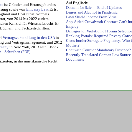
Auf
Englisch
:
ke
ist Gründer und Her­aus­ge­ber des
Domain for Sale — End of Updates
assung so­wie von
Embassy Law
. Er ist
Leases and Alcohol in Pandemic
ng­land und USA Jurist, vormals
Laws Shield Income From Virus
chtsrat, von 2014 bis 2022 zudem
App-Aided Crowdwork Contract Can't Im
ischen Kanzlei für Wirtschaftsrecht. Er
Employ
in Büchern und Fachzeitschriften.
Damages for Violation of Forum Selectio
Ranking Portals: Required Privacy Cons
el
Vertragsverhandlung in den USA
in
Cross-border Surrogate Pregnancy: Who i
g und Ver­trags­ma­na­ge­ment, und 2012
Mother?
­ma­ny
in New York, 2013 sein EBook
Chat with Court or Mandatory Presence?
ln - Schreiben
.
Recently Translated German Law Source
Documents
izierten, in das amerikanische Recht