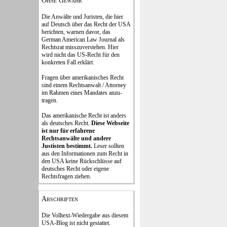
Ohne Gewähr
Die Anwälte und Juristen, die hier
auf Deutsch über das Recht der USA
be­rich­ten, war­nen davor, das
German Ame­rican Law Journal als
Rechts­rat miss­zu­verstehen. Hier
wird nicht das US-Recht für den
konkreten Fall er­klärt.
Fragen über amerika­ni­sches Recht
sind einem Rechts­an­walt / Attorney
im Rahmen eines Mandates an­zu­
tragen.
Das amerikanische Recht ist anders
als deutsches Recht.
Diese Webseite
ist nur für erfahrene
Rechtsanwälte und andere
Justisten be­stimmt.
Leser sollten
aus den In­formationen zum Recht in
den USA keine Rückschlüsse auf
deutsches Recht oder eigene
Rechtsfragen ziehen.
Abschriften
Die Volltext-Wiedergabe aus diesem
USA-Blog ist nicht gestattet.