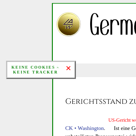
×
×
KEINE COOKIES &
KEINE COOKIES -
KEINE TRACKER
KEINE TRACKER
Gerichtsstand z
US-Gericht we
CK • Washington
. Ist eine Ger