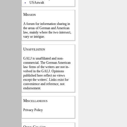
USAnwalt
Mission
A forum for information sharing in
the areas of German and American
law, mainly where the two intersect,
vary or intrigue.
Unaffiliation
GALJ is unaffiliated and non-
commercial. The Ger­man American
law firms of the writers are not in­
volved in the GALJ. Opi­nions
published here reflect no views
except the writers'. Links exist for
con­venience and refe­rence
, not
endorse­ment.
Miscellaneous
Privacy Policy