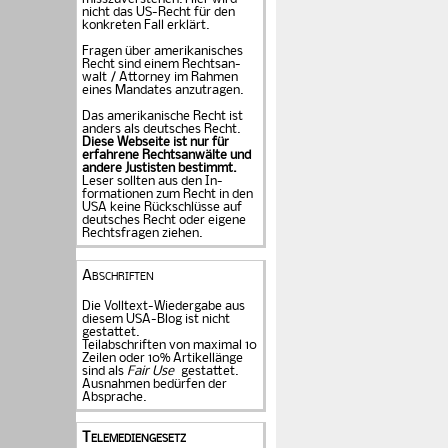
nicht das US-Recht für den
konkreten Fall er­klärt.
Fragen über amerika­ni­sches
Recht sind einem Rechts­an­
walt / Attorney im Rahmen
eines Mandates an­zu­tragen.
Das amerikanische Recht ist
anders als deutsches Recht.
Diese Webseite ist nur für
erfahrene Rechtsanwälte und
andere Justisten be­stimmt.
Leser sollten aus den In­
formationen zum Recht in den
USA keine Rückschlüsse auf
deutsches Recht oder eigene
Rechtsfragen ziehen.
Abschriften
Die Volltext-Wiedergabe aus
diesem USA-Blog ist nicht
gestattet.
Teilabschriften von maximal 10
Zeilen oder 10% Artikellänge
sind als
Fair Use
gestattet.
Ausnahmen bedürfen der
Absprache.
Telemediengesetz