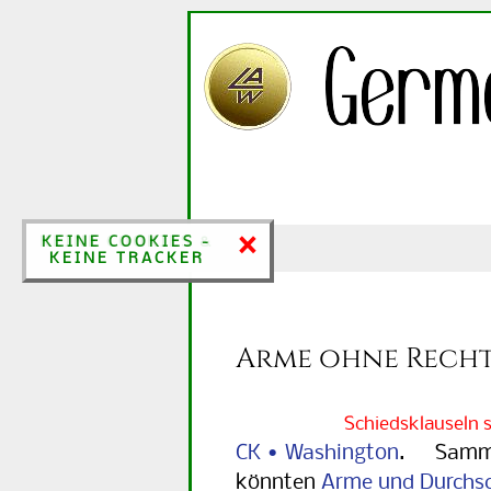
×
×
KEINE COOKIES &
KEINE COOKIES -
KEINE TRACKER
KEINE TRACKER
Arme ohne Recht
Schiedsklauseln 
CK • Washington
. Sammelk
könnten
Arme und Durchsc