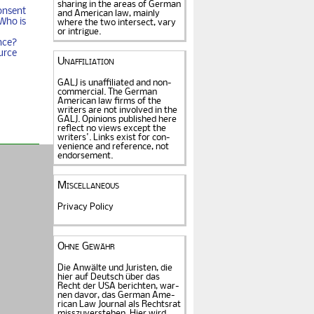
sharing in the areas of German
onsent
and American law, mainly
Who is
where the two intersect, vary
or intrigue.
nce?
urce
Unaffiliation
GALJ is unaffiliated and non-
commercial. The Ger­man
American law firms of the
writers are not in­volved in the
GALJ. Opi­nions published here
reflect no views except the
writers'. Links exist for
con­
venience and refe­rence
, not
endorse­ment.
Miscellaneous
Privacy Policy
Ohne Gewähr
Die Anwälte und Juristen, die
hier auf Deutsch über das
Recht der USA be­rich­ten, war­
nen davor, das German Ame­
rican Law Journal als Rechts­rat
miss­zu­verstehen. Hier wird