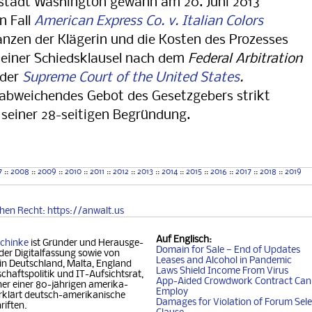
stadt Washington gewann am 20. Juni 2013
n Fall
American Express Co. v. Italian Colors
anzen der Klägerin und die Kosten des Prozesses
g einer Schiedsklausel nach dem
Federal Arbitration
 der
Supreme Court of the United States
.
 abweichendes Gebot des Gesetzgebers strikt
 seiner 28-seitigen Begründung.
7
::
2008
::
2009
::
2010
::
2011
::
2012
::
2013
::
2014
::
2015
::
2016
::
2017
::
2018
::
2019
chen
Recht
: https://anwalt.us
Auf
Englisch
:
chinke
ist Gründer und Her­aus­ge­
Domain for Sale — End of Updates
der Digitalfassung so­wie von
Leases and Alcohol in Pandemic
 in Deutschland, Mal­ta, Eng­land
Laws Shield Income From Virus
chafts­politik und IT-Auf­sichtsrat,
App-Aided Crowdwork Contract Can'
 einer 80-jäh­ri­gen ame­ri­ka­
Employ
klärt deutsch-ame­ri­ka­ni­sche
Damages for Violation of Forum Sele
riften.