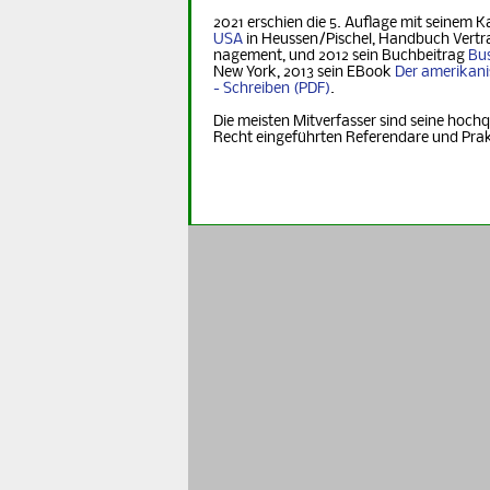
2021 erschien die 5. Auflage mit seinem K
USA
in Heus­sen/Pischel, Handbuch Vertr
na­ge­ment, und 2012 sein Buchbeitrag
Bus
New York, 2013 sein EBook
Der ame­ri­ka­n
- Schreiben
.
Die meisten Mitverfasser sind seine hochq
Recht eingeführten Referendare und Pra