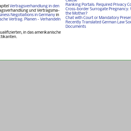
Clause
Ranking Portals: Required Privacy C
apitel
Vertragsverhandlung in den
Cross-border Surrogate Pregnancy: 
agsverhandlung und Ver­trags­ma­
the Mother?
iness Nego­ti­ati­ons in Ger­ma­ny
in
Chat with Court or Mandatory Prese
i­sche Vertrag: Planen - Ver­han­deln
Recently Translated German Law So
Documents
ualifizierten, in das amerikanische
ktikanten.