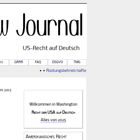
US-
Recht
auf Deutsch
rz
GRRR
FAQ
DSGVO
TMG
• •
Rüstungsbetrieb haftet für Kriegsfolgen
• •
Von Rule o
uni 2013
Willkommen in
Washington
Recht der USA auf Deutsch
Alles von 2025
Amerikanisches Recht