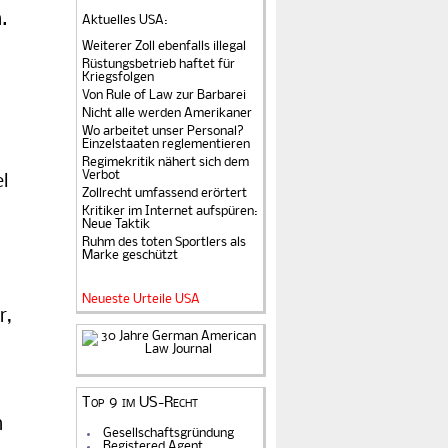
.
Aktuelles USA
:
Weiterer Zoll ebenfalls illegal
Rüstungsbetrieb haftet für
Kriegsfolgen
Von Rule of Law zur Barbarei
Nicht alle werden Amerikaner
Wo arbeitet unser Personal?
Einzelstaaten reglementieren
Regimekritik nähert sich dem
Verbot
l
Zollrecht umfassend erörtert
Kritiker im Internet aufspüren:
Neue Taktik
Ruhm des toten Sportlers als
Marke geschützt
Neueste Urteile USA
r,
Top 9 im US-Recht
n
Gesellschaftsgründung
Registered Agent