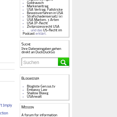
Goldrausch
Markenantrag
USA Vertrag: Fallstricke
Beweisverfahren in USA
Strafschadensersatz 1x1
USA Marken: 3 Arten
USA IP-Recht
Zivilprozessrecht USA
… und das
US-Recht im
Podcast
erklärt.
Suche
Ihre Dateneingaben gehen
direkt an DuckDuckGo
Blogweiser
Blogliste Gen.ius.tv
Embassy Law
Shallow Blawg
USAnwalt
t Imply
Mission
ction
A forum for information