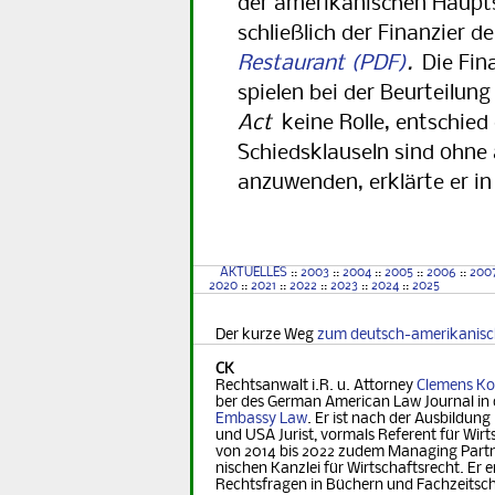
der amerikanischen Haupt
schließlich der Finanzier de
Restaurant
.
Die Fin
spielen bei der Beurteilun
Act
keine Rolle, entschied
Schiedsklauseln sind ohne
anzuwenden, erklärte er in
AKTUELLES
::
2003
::
2004
::
2005
::
2006
::
200
2020
::
2021
::
2022
::
2023
::
2024
::
2025
Der kurze Weg
zum deutsch-amerikanis
CK
Rechtsanwalt i.R. u. Attorney
Clemens Ko
ber des German Ame­ri­can Law Journal in 
Embassy Law
. Er ist nach der Ausbildung
und USA Jurist, vormals Referent für Wirt­s
von 2014 bis 2022 zudem Managing Part­ner
nischen Kanzlei für Wirtschaftsrecht. Er er
Rechts­fra­gen in Büchern und Fachzeitsch