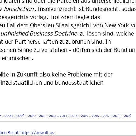
 klären sind oder die Parteien aus unterschiedliche
y Jurisdiction
. Insolvenzrecht ist Bundesrecht, soda
esgerichts vorlag. Trotzdem legte das
n Fall dem Obersten Staatsgericht von New York vo
r
unfinished Business Doctrine
zu lösen sind, welche
t der Partnerschaften zuzuordnen sind. In
tschen Sinne zu verstehen - dürfen sich der Bund u
t einmischen.
ollte in Zukunft also keine Probleme mit der
inzelstaatlichen und bundesstaatlichen
7
::
2008
::
2009
::
2010
::
2011
::
2012
::
2013
::
2014
::
2015
::
2016
::
2017
::
2018
::
2019
chen
Recht
: https://anwalt.us