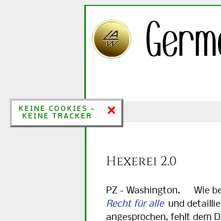
×
×
KEINE COOKIES &
KEINE COOKIES -
KEINE TRACKER
KEINE TRACKER
Hexerei 2.0
PZ - Washington. Wie ber
Recht für alle
und detaillie
angesprochen, fehlt dem De