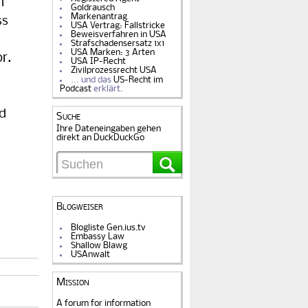
n
Goldrausch
Markenantrag
ss
USA Vertrag: Fallstricke
Beweisverfahren in USA
Strafschadensersatz 1x1
USA Marken: 3 Arten
r.
USA IP-Recht
Zivilprozessrecht USA
… und das
US-Recht im
Podcast
erklärt.
nd
Suche
Ihre Dateneingaben gehen
direkt an DuckDuckGo
Blogweiser
Blogliste Gen.ius.tv
Embassy Law
Shallow Blawg
USAnwalt
Mission
A forum for information