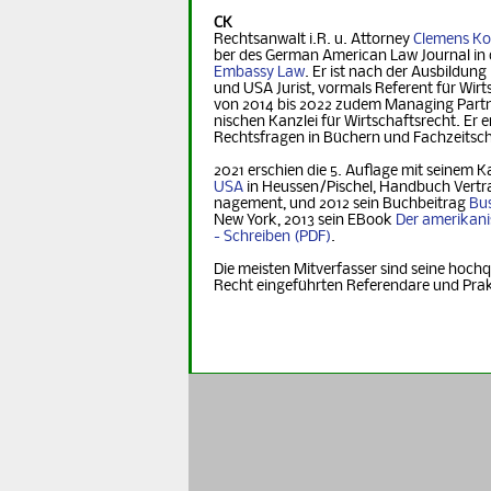
CK
Rechtsanwalt i.R. u. Attorney
Clemens Ko
ber des German Ame­ri­can Law Journal in 
Embassy Law
. Er ist nach der Ausbildung
und USA Jurist, vormals Referent für Wirt­s
von 2014 bis 2022 zudem Managing Part­ner
nischen Kanzlei für Wirtschaftsrecht. Er er
Rechts­fra­gen in Büchern und Fachzeitsch
2021 erschien die 5. Auflage mit seinem K
USA
in Heus­sen/Pischel, Handbuch Vertr
na­ge­ment, und 2012 sein Buchbeitrag
Bus
New York, 2013 sein EBook
Der ame­ri­ka­n
- Schreiben
.
Die meisten Mitverfasser sind seine hochq
Recht eingeführten Referendare und Pra