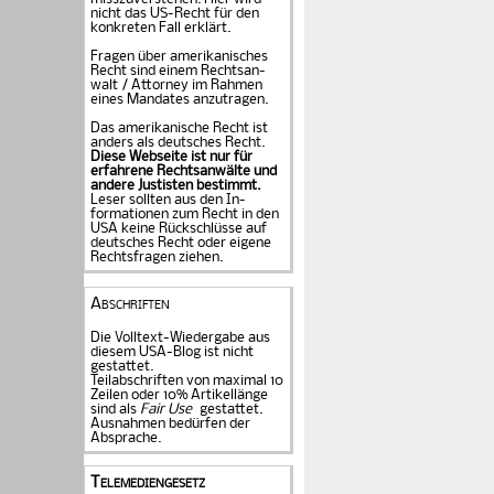
nicht das US-Recht für den
konkreten Fall er­klärt.
Fragen über amerika­ni­sches
Recht sind einem Rechts­an­
walt / Attorney im Rahmen
eines Mandates an­zu­tragen.
Das amerikanische Recht ist
anders als deutsches Recht.
Diese Webseite ist nur für
erfahrene Rechtsanwälte und
andere Justisten be­stimmt.
Leser sollten aus den In­
formationen zum Recht in den
USA keine Rückschlüsse auf
deutsches Recht oder eigene
Rechtsfragen ziehen.
Abschriften
Die Volltext-Wiedergabe aus
diesem USA-Blog ist nicht
gestattet.
Teilabschriften von maximal 10
Zeilen oder 10% Artikellänge
sind als
Fair Use
gestattet.
Ausnahmen bedürfen der
Absprache.
Telemediengesetz