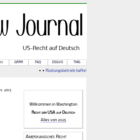
US-
Recht
auf Deutsch
rz
GRRR
FAQ
DSGVO
TMG
• •
Rüstungsbetrieb haftet für Kriegsfolgen
• •
Von Rule o
v. 2013
Willkommen in
Washington
Recht der USA auf Deutsch
Alles von 2025
Amerikanisches Recht