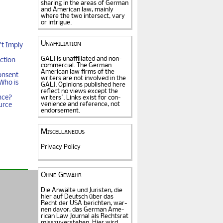
sharing in the areas of German
and American law, mainly
where the two intersect, vary
or intrigue.
Unaffiliation
t Imply
GALJ is unaffiliated and non-
ction
commercial. The Ger­man
American law firms of the
onsent
writers are not in­volved in the
Who is
GALJ. Opi­nions published here
reflect no views except the
nce?
writers'. Links exist for
con­
venience and refe­rence
, not
urce
endorse­ment.
Miscellaneous
Privacy Policy
Ohne Gewähr
Die Anwälte und Juristen, die
hier auf Deutsch über das
Recht der USA be­rich­ten, war­
nen davor, das German Ame­
rican Law Journal als Rechts­rat
miss­zu­verstehen. Hier wird