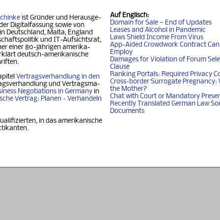
Auf
Englisch
:
chinke
ist Gründer und Her­aus­ge­
Domain for Sale — End of Updates
der Digitalfassung so­wie von
Leases and Alcohol in Pandemic
 in Deutschland, Mal­ta, Eng­land
Laws Shield Income From Virus
chafts­politik und IT-Auf­sichtsrat,
App-Aided Crowdwork Contract Can'
 einer 80-jäh­ri­gen ame­ri­ka­
Employ
klärt deutsch-ame­ri­ka­ni­sche
Damages for Violation of Forum Sele
riften.
Clause
Ranking Portals: Required Privacy C
apitel
Vertragsverhandlung in den
Cross-border Surrogate Pregnancy: 
agsverhandlung und Ver­trags­ma­
the Mother?
iness Nego­ti­ati­ons in Ger­ma­ny
in
Chat with Court or Mandatory Prese
i­sche Vertrag: Planen - Ver­han­deln
Recently Translated German Law So
Documents
ualifizierten, in das amerikanische
ktikanten.