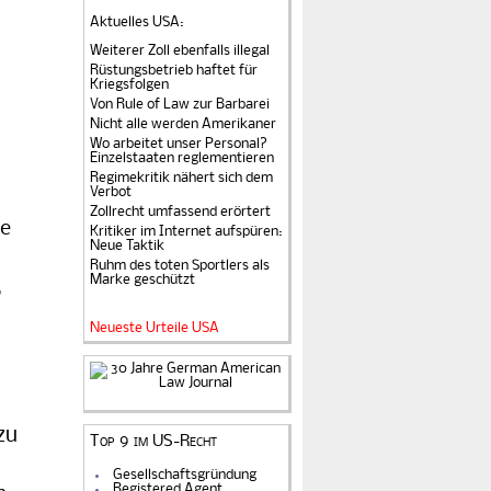
Aktuelles USA
:
n
Weiterer Zoll ebenfalls illegal
Rüstungsbetrieb haftet für
Kriegsfolgen
Von Rule of Law zur Barbarei
Nicht alle werden Amerikaner
Wo arbeitet unser Personal?
Einzelstaaten reglementieren
Regimekritik nähert sich dem
Verbot
Zollrecht umfassend erörtert
ge
Kritiker im Internet aufspüren:
Neue Taktik
Ruhm des toten Sportlers als
Marke geschützt
,
Neueste Urteile USA
zu
Top 9 im US-Recht
Gesellschaftsgründung
Registered Agent