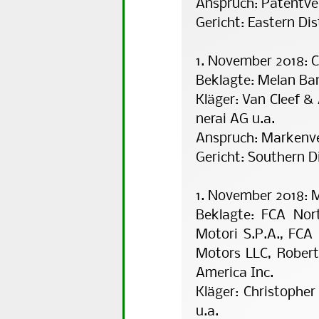
Anspruch: Patentve
Gericht: Eastern Dis
1. November 2018: C
Beklagte: Melan B
Kläger: Van Cleef &
ne­rai AG u.a.
Anspruch: Markenv
Gericht: Southern Di
1. November 2018: 
Beklagte: FCA Nor
Motori S.P.A., FCA 
Motors LLC, Rober
America Inc.
Kläger: Christopher
u.a.