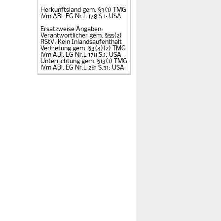
Herkunftsland gem. §3(1)
TMG
iVm ABl. EG Nr.L 178 S.1: USA
Ersatzweise Angaben:
Verantwortlicher gem. §55(2)
RStV: Kein Inlandsaufenthalt
Vertretung gem. §3(4)(2) TMG
iVm ABl. EG Nr.L 178 S.1: USA
Unterrichtung gem. §13(1) TMG
iVm ABl. EG Nr.L 281 S.31: USA