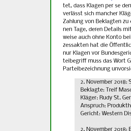
tet, dass Klagen per se d
verlässt sich mancher Kläge
Zah­lung von Beklagten zu 
nen Tage, deren Details m
wei­se auch ohne Konto be
zess­akten hat die Öffentlic
nur Kla­gen vor Bundesgerich
tei­be­griff muss das Wort 
Par­tei­be­zeich­nung unvorsi
2. November 2018: S
Beklagte: Treif Mas
Kläger: Rudy St. Ge
Anspruch: Produkt
Gericht: Western Di
2. November 2018: B