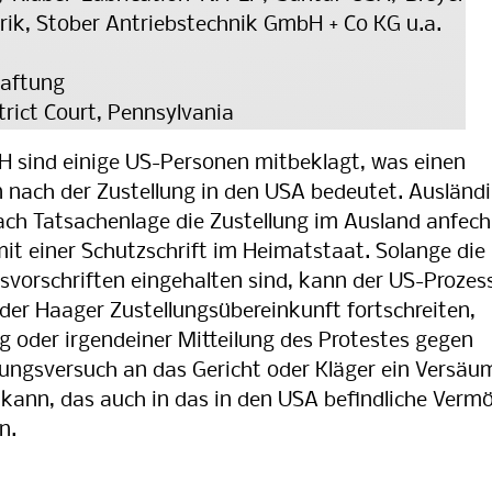
k, Stober Antriebstechnik GmbH + Co KG u.a.
haftung
trict Court, Pennsylvania
 sind einige US-Personen mitbeklagt, was einen
 nach der Zustellung in den USA bedeutet. Aus­län­di
ch Tatsachenlage die Zustellung im Aus­land an­fech
it einer Schutzschrift im Hei­mat­staat. Solange die
ngsvorschriften eingehalten sind, kann der US-Pro­zes
 der Haager Zustellungsübereinkunft fort­schrei­ten,
 oder irgendeiner Mitteilung des Pro­tes­tes ge­gen
lungsversuch an das Gericht oder Kläger ein Ver­säu
 kann, das auch in das in den USA be­find­liche Ver­m
n.