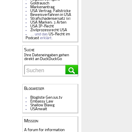
Goldrausch
Markenantrag
USA Vertrag: Fallstricke
Beweisverfahren in USA
Strafschadensersatz 1x1
USA Marken: 3 Arten
USA IP-Recht
Zivilprozessrecht USA
… und das
US-Recht im
Podcast
erklärt.
Suche
Ihre Dateneingaben gehen
direkt an DuckDuckGo
Blogweiser
Blogliste Gen.ius.tv
Embassy Law
Shallow Blawg
USAnwalt
Mission
A forum for information