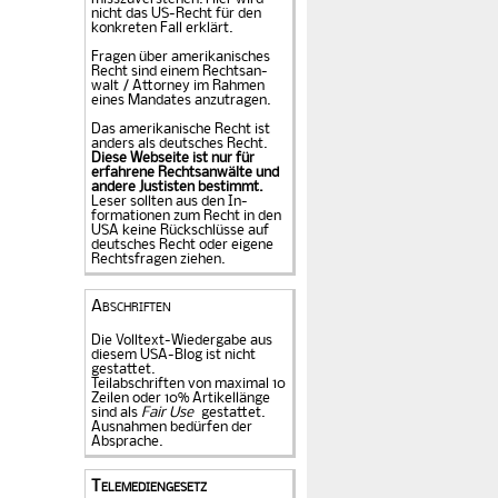
nicht das US-Recht für den
konkreten Fall er­klärt.
Fragen über amerika­ni­sches
Recht sind einem Rechts­an­
walt / Attorney im Rahmen
eines Mandates an­zu­tragen.
Das amerikanische Recht ist
anders als deutsches Recht.
Diese Webseite ist nur für
erfahrene Rechtsanwälte und
andere Justisten be­stimmt.
Leser sollten aus den In­
formationen zum Recht in den
USA keine Rückschlüsse auf
deutsches Recht oder eigene
Rechtsfragen ziehen.
Abschriften
Die Volltext-Wiedergabe aus
diesem USA-Blog ist nicht
gestattet.
Teilabschriften von maximal 10
Zeilen oder 10% Artikellänge
sind als
Fair Use
gestattet.
Ausnahmen bedürfen der
Absprache.
Telemediengesetz