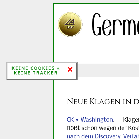
×
×
KEINE COOKIES &
KEINE COOKIES -
KEINE TRACKER
KEINE TRACKER
Neue Klagen in d
CK • Washington
. Klagen 
flößt schon wegen der Ko
nach dem Discovery-Verfa