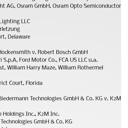
cht AG, Osram GmbH, Osram Opto Se­mi­con­ductor
Lighting LLC
rletzung
urt, Delaware
Hockensmith v. Robert Bosch GmbH
i S.p.A, Ford Motor Co., FCA US LLC u.a.
ust, William Harry Maze, William Rothermel
rict Court, Florida
 Biedermann Technologies GmbH & Co. KG v. K2M
Holdings Inc., K2M Inc.
 Technologies GmbH & Co. KG