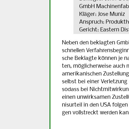
GmbH Machinenfabri
Kläger: Jose Muniz
Anspruch: Produkt
Gericht: Eastern Dis
Neben den beklagten GmbH
schnellen Verfahrensbeginn
sche Beklagte können je na
ten, möglicherweise auch m
ame­ri­ka­ni­schen Zustellu
selbst bei einer Verletzung
so­dass bei Nichtmitwirkung
einen un­wirk­samen Zustel
nisurteil in den USA folgen
gen vollstreckt werden kan