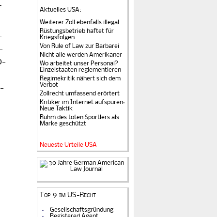
f
Aktuelles USA
:
Weiterer Zoll ebenfalls illegal
Rüstungsbetrieb haftet für
­
Kriegsfolgen
Von Rule of Law zur Barbarei
­
Nicht alle werden Amerikaner
o­
Wo arbeitet unser Personal?
Einzelstaaten reglementieren
t
Regimekritik nähert sich dem
Verbot
­
Zollrecht umfassend erörtert
Kritiker im Internet aufspüren:
Neue Taktik
Ruhm des toten Sportlers als
Marke geschützt
Neueste Urteile USA
Top 9 im US-Recht
Gesellschaftsgründung
Registered Agent