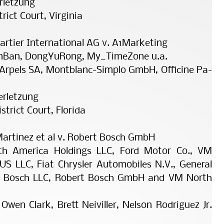
rletzung
trict Court, Virginia
artier International AG v. A1Marketing
anBan, DongYuRong, My_TimeZone u.a.
 Arpels SA, Montblanc-Simplo GmbH, Officine Pa­
erletzung
strict Court, Florida
Martinez et al v. Robert Bosch GmbH
th America Holdings LLC, Ford Motor Co., VM
US LLC, Fiat Chrysler Automobiles N.V., Ge­ne­ral
t Bosch LLC, Robert Bosch GmbH and VM North
 Owen Clark, Brett Neiviller, Nelson Rodriguez Jr.