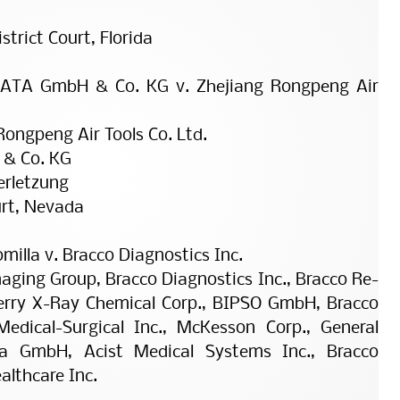
strict Court, Florida
 SATA GmbH & Co. KG v. Zhejiang Rongpeng Air
Rongpeng Air Tools Co. Ltd.
 & Co. KG
erletzung
urt, Nevada
milla v. Bracco Diagnostics Inc.
aging Group, Bracco Diagnostics Inc., Bracco Re­
erry X-Ray Chemical Corp., BIPSO GmbH, Brac­co
dical-Surgical Inc., McKesson Corp., Ge­ne­ral
eda GmbH, Acist Medical Systems Inc., Brac­co
lthcare Inc.