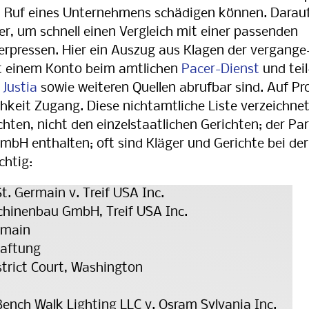
en Ruf eines Unternehmens schädigen können. Da­rau
r, um schnell einen Vergleich mit einer pas­sen­den
erpressen. Hier ein Auszug aus Klagen der vergan­ge
it einem Konto beim amtlichen
Pacer-Dienst
und teil
i
Justia
sowie weiteren Quellen ab­ruf­bar sind. Auf Pr
hkeit Zugang. Diese nicht­amt­li­che Liste ver­zeich­ne
ten, nicht den ein­zel­staat­lichen Ge­rich­ten; der Par
GmbH enthalten; oft sind Klä­ger und Gerichte bei der
chtig:
t. Germain v. Treif USA Inc.
chinenbau GmbH, Treif USA Inc.
rmain
haftung
strict Court, Washington
ench Walk Lighting LLC v. Osram Sylvania Inc.