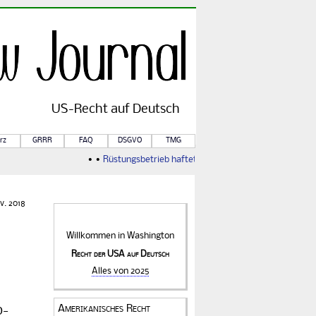
US-
Recht
auf Deutsch
rz
GRRR
FAQ
DSGVO
TMG
• •
Rüstungsbetrieb haftet für Kriegsfolgen
• •
Von Rule of 
v. 2018
Willkommen in
Washington
Recht der USA auf Deutsch
Alles von 2025
Amerikanisches Recht
p­