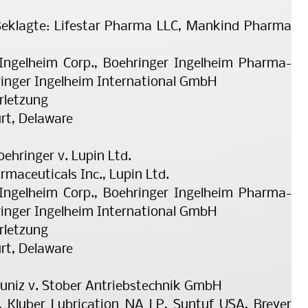
Beklagte: Lifestar Pharma LLC, Mankind Pharma
 Ingelheim Corp., Boehringer Ingelheim Phar­ma­
ehringer Ingelheim International GmbH
rletzung
urt, Delaware
oehringer v. Lupin Ltd.
rmaceuticals Inc., Lupin Ltd.
 Ingelheim Corp., Boehringer Ingelheim Phar­ma­
ehringer Ingelheim International GmbH
rletzung
urt, Delaware
Muniz v. Stober Antriebstechnik GmbH
, Kluber Lubrication NA LP, Suntuf USA, Breyer