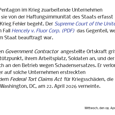
ntagon im Krieg zuarbeitende Unternehmen
s sie von der Haftungsimmunität des Staats erfasst
 Krieg Fehler begeht. Der
Supreme Court of the Unit
 Fall
Hencely v. Fluor Corp.
das Gegenteil, we
om Staat beauftragt war.
ten
Government Contractor
angestellte Ortskraft gri
ützpunkt, ihrem Arbeitsplatz, Soldaten an, und der
ch an den Betrieb wegen Schadensersatzes. Er verlo
er auf solche Unternehmen erstreckten
h dem
Federal Tort Claims Act
für Kriegsschäden, die
 Washington, DC, am 22. April 2026 verneinte.
Mittwoch, den 08. Apr