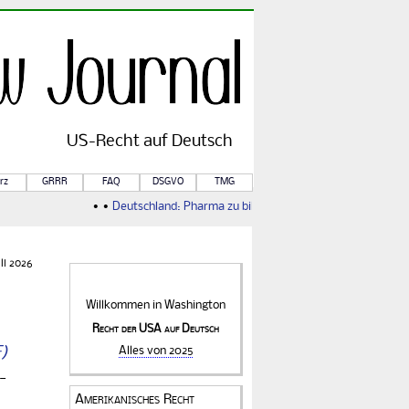
US-
Recht
auf Deutsch
rz
GRRR
FAQ
DSGVO
TMG
• •
Deutschland: Pharma zu billig
• •
Weiterer Zoll ebenfalls illega
li 2026
Willkommen in
Washington
Recht der USA auf Deutsch
Alles von 2025
­
Amerikanisches Recht