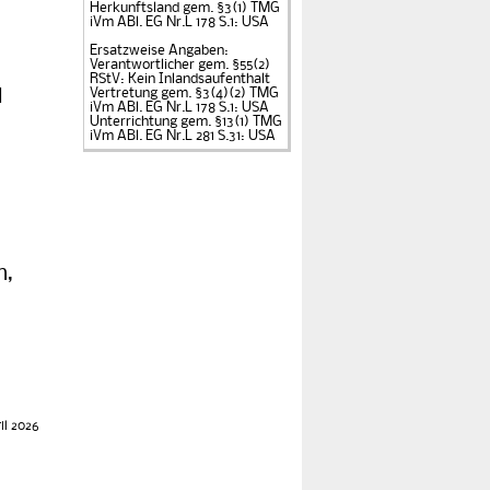
Herkunftsland gem. §3(1)
TMG
iVm ABl. EG Nr.L 178 S.1: USA
Ersatzweise Angaben:
Verantwortlicher gem. §55(2)
RStV: Kein Inlandsaufenthalt
l
Vertretung gem. §3(4)(2) TMG
iVm ABl. EG Nr.L 178 S.1: USA
Unterrichtung gem. §13(1) TMG
iVm ABl. EG Nr.L 281 S.31: USA
n,
il 2026