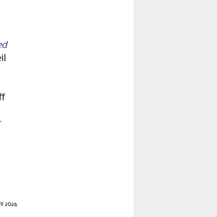
ed
il
ff
r
il 2026