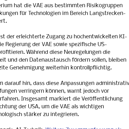
te­rium hat die VAE aus be­stimm­ten Ri­si­ko­grup­pen
kun­gen für Tech­no­lo­gi­en im Be­reich Lang­strecken­
rt.
st der erleichterte Zugang zu hochentwickelten KI-
ie Regierung der VAE sowie spezifische US-
ofitieren. Während diese Neuregelungen die
it und den Datenaustausch fördern sollen, bleiben
zite Genehmigung weiterhin kontrollpflichtig.
 darauf hin, dass diese Anpassungen administrati
üfungen verringern können, warnt jedoch vor
rfahren. Insgesamt markiert die Veröffentlichung
ichtung der USA, um die VAE als wichtigen
ologisch stärker zu integrieren.