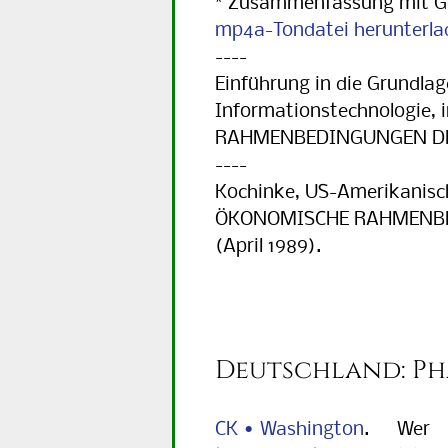
* Zusammenfassung mit G
mp4a-Tondatei herunterla
----
Einführung in die Grundla
Informationstechnologie,
RAHMENBEDINGUNGEN DER
----
Kochinke, US-Amerikanisc
ÖKONOMISCHE RAHMENBE
(April 1989).
Deutschland: Ph
CK • Washington
. Wer