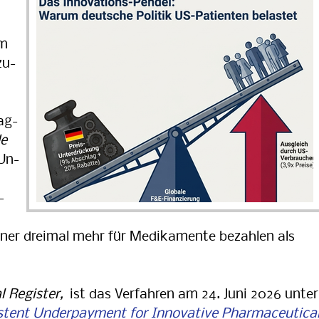
,
im
zu­
rag­
de
Un­
­
kaner dreimal mehr für Medikamente bezahlen als
l Register,
ist das Verfahren am 24. Juni 2026 unter
stent Underpayment for Innovative Pharmaceutica