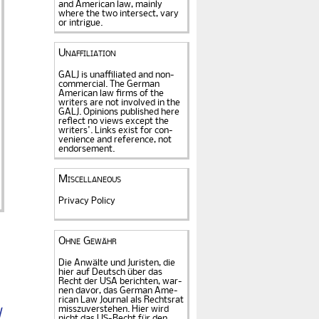
and American law, mainly
where the two intersect, vary
or intrigue.
Unaffiliation
GALJ is unaffiliated and non-
commercial. The Ger­man
American law firms of the
writers are not in­volved in the
GALJ. Opi­nions published here
reflect no views except the
writers'. Links exist for
con­
venience and refe­rence
, not
endorse­ment.
Miscellaneous
Privacy Policy
Ohne Gewähr
Die Anwälte und Juristen, die
hier auf Deutsch über das
Recht der USA be­rich­ten, war­
nen davor, das German Ame­
rican Law Journal als Rechts­rat
miss­zu­verstehen. Hier wird
l
nicht das US-Recht für den