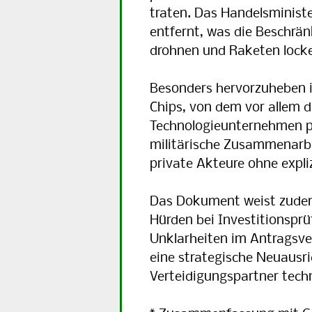
tra­ten. Das Han­dels­mi­ni­s
ent­fernt, was die Be­schrän­
droh­nen und Ra­ke­ten locke
Besonders hervorzuheben i
Chips, von dem vor allem d
Technologieunternehmen pr
militärische Zusammenarbe
private Akteure ohne expli
Das Dokument weist zudem
Hürden bei Investitionspr
Unklarheiten im Antragsve
eine strategische Neuausr
Verteidigungspartner techn