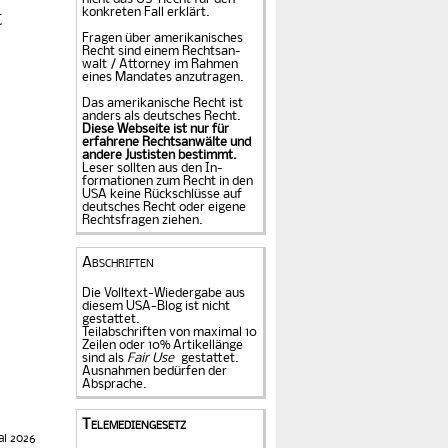
konkreten Fall er­klärt.
t
Fragen über amerika­ni­sches
Recht sind einem Rechts­an­
walt / Attorney im Rahmen
eines Mandates an­zu­tragen.
Das amerikanische Recht ist
anders als deutsches Recht.
Diese Webseite ist nur für
erfahrene Rechtsanwälte und
andere Justisten be­stimmt.
Leser sollten aus den In­
formationen zum Recht in den
USA keine Rückschlüsse auf
deutsches Recht oder eigene
Rechtsfragen ziehen.
Abschriften
Die Volltext-Wiedergabe aus
diesem USA-Blog ist nicht
gestattet.
Teilabschriften von maximal 10
Zeilen oder 10% Artikellänge
sind als
Fair Use
gestattet.
Ausnahmen bedürfen der
Absprache.
Telemediengesetz
ai 2026