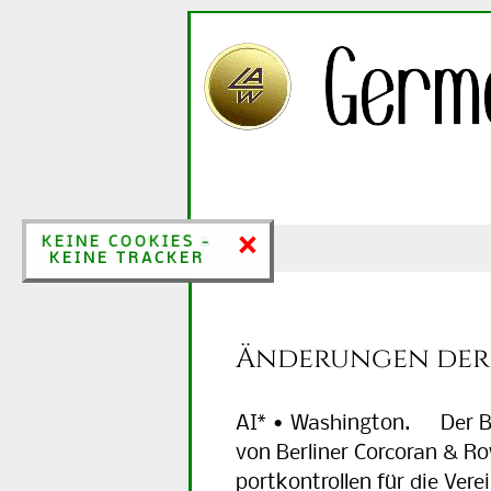
×
×
KEINE COOKIES &
KEINE COOKIES -
KEINE TRACKER
KEINE TRACKER
Änderungen der 
AI* • Washington. Der B
von Ber­li­ner Cor­co­ran & R
port­kon­trol­len für die Ver­