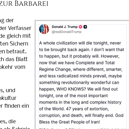
zur Barbarei
g der
der Verfasser
de gleich mit
ten Sichern
en betraut.
ch das Blatt
Abkehr vom
s, und
hkultur
er finden ein
s, die