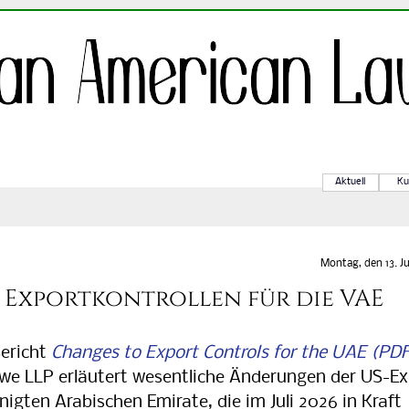
Aktuell
Ku
Montag, den 13. Ju
Exportkontrollen für die VAE
ericht
Chan­ges to Ex­port Con­trols for the UAE
owe LLP er­läu­tert we­sent­li­che Än­de­run­gen der US-Ex
einig­ten Ara­bi­schen Emi­ra­te, die im Juli 2026 in Kraft