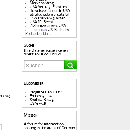
Markenantrag
USA Vertrag: Fallstricke
Beweisverfahren in USA
Strafschadensersatz 1x1
USA Marken: 3 Arten
USA IP-Recht
Zivilprozessrecht USA
… und das
US-Recht im
Podcast
erklärt.
Suche
Ihre Dateneingaben gehen
direkt an DuckDuckGo
Blogweiser
Blogliste Gen.ius.tv
Embassy Law
ni 2026
Shallow Blawg
USAnwalt
Mission
A forum for information
sharing in the areas of German