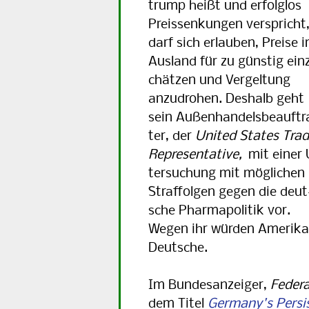
trump heißt und erfolg­los
Preis­sen­kun­gen verspricht
darf sich erlauben, Preise 
Ausland für zu günstig ein­
chä­tzen und Ver­gel­tung
anzu­drohen. Deshalb geht
sein Außen­han­dels­be­auf­t
ter, der
United States Tra
Re­pre­sen­ta­tive,
mit einer 
ter­su­chung mit mög­li­chen
Straf­fol­gen gegen die deut
sche Phar­ma­po­li­tik vor.
Wegen ihr wür­den Ame­ri­
Deutsche.
Im Bundesanzeiger,
Federa
dem Titel
Germany's Persi