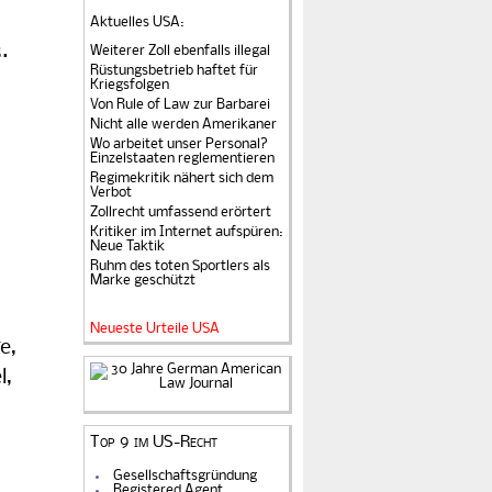
Aktuelles USA
:
.
Weiterer Zoll ebenfalls illegal
Rüstungsbetrieb haftet für
Kriegsfolgen
Von Rule of Law zur Barbarei
Nicht alle werden Amerikaner
Wo arbeitet unser Personal?
Einzelstaaten reglementieren
Regimekritik nähert sich dem
Verbot
Zollrecht umfassend erörtert
Kritiker im Internet aufspüren:
Neue Taktik
Ruhm des toten Sportlers als
Marke geschützt
Neueste Urteile USA
e,
l,
Top 9 im US-Recht
Gesellschaftsgründung
Registered Agent