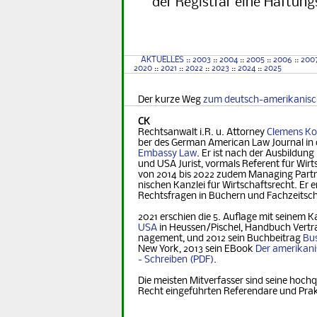
der Registrar eine Haftung
AKTUELLES
::
2003
::
2004
::
2005
::
2006
::
200
2020
::
2021
::
2022
::
2023
::
2024
::
2025
Der kurze Weg
zum deutsch-amerikanis
CK
Rechtsanwalt i.R. u. Attorney
Clemens Ko
ber des German Ame­ri­can Law Journal in 
Embassy Law
. Er ist nach der Ausbildung
und USA Jurist, vormals Referent für Wirt­s
von 2014 bis 2022 zudem Managing Part­ner
nischen Kanzlei für Wirtschaftsrecht. Er er
Rechts­fra­gen in Büchern und Fachzeitsch
2021 erschien die 5. Auflage mit seinem K
USA
in Heus­sen/Pischel, Handbuch Vertr
na­ge­ment, und 2012 sein Buchbeitrag
Bus
New York, 2013 sein EBook
Der ame­ri­ka­n
- Schreiben
.
Die meisten Mitverfasser sind seine hochq
Recht eingeführten Referendare und Pra