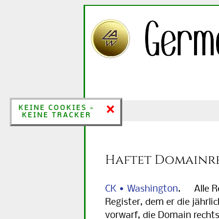
×
×
KEINE COOKIES &
KEINE COOKIES -
KEINE TRACKER
KEINE TRACKER
Haftet Domainre
CK • Washington
. Alle Re
Register, dem er die jährl
vorwarf, die Domain rechts