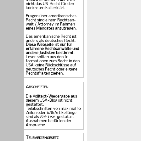
nicht das US-Recht für den
konkreten Fall er­klärt.
Fragen über amerika­ni­sches
Recht sind einem Rechts­an­
walt / Attorney im Rahmen
eines Mandates an­zu­tragen.
Das amerikanische Recht ist
anders als deutsches Recht.
Diese Webseite ist nur für
erfahrene Rechtsanwälte und
andere Justisten be­stimmt.
Leser sollten aus den In­
formationen zum Recht in den
USA keine Rückschlüsse auf
deutsches Recht oder eigene
Rechtsfragen ziehen.
Abschriften
Die Volltext-Wiedergabe aus
diesem USA-Blog ist nicht
gestattet.
Teilabschriften von maximal 10
Zeilen oder 10% Artikellänge
sind als
Fair Use
gestattet.
Ausnahmen bedürfen der
Absprache.
Telemediengesetz