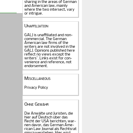
sharing in the areas of German
and American law, mainly
where the two intersect, vary
or intrigue.
Unaffiliation
GALJ is unaffiliated and non-
commercial. The Ger­man
American law firms of the
writers are not in­volved in the
GALJ. Opi­nions published here
reflect no views except the
writers'. Links exist for
con­
venience and refe­rence
, not
endorse­ment.
Miscellaneous
Privacy Policy
Ohne Gewähr
Die Anwälte und Juristen, die
hier auf Deutsch über das
Recht der USA be­rich­ten, war­
nen davor, das German Ame­
rican Law Journal als Rechts­rat
miss­zu­verstehen. Hier wird