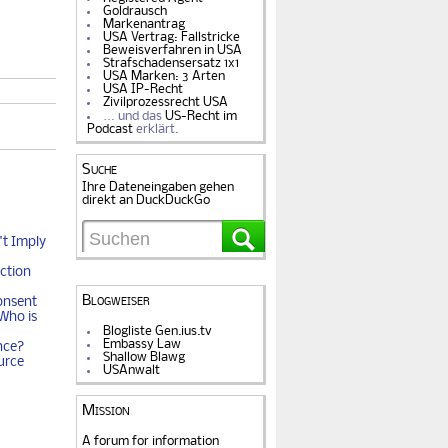
Goldrausch
Markenantrag
USA Vertrag: Fallstricke
Beweisverfahren in USA
Strafschadensersatz 1x1
USA Marken: 3 Arten
USA IP-Recht
Zivilprozessrecht USA
… und das
US-Recht im
Podcast
erklärt.
Suche
Ihre Dateneingaben gehen
direkt an DuckDuckGo
t Imply
ction
Blogweiser
onsent
Who is
Blogliste Gen.ius.tv
Embassy Law
nce?
Shallow Blawg
urce
USAnwalt
Mission
A forum for information