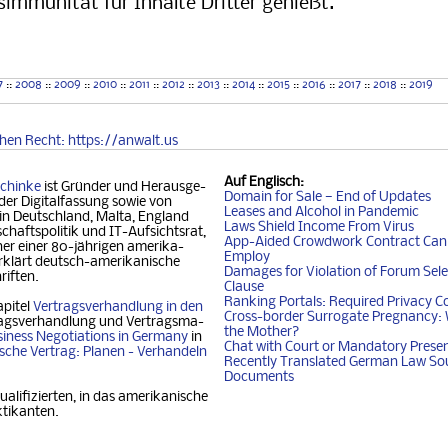
simmunität für Inhalte Dritter genießt.
7
::
2008
::
2009
::
2010
::
2011
::
2012
::
2013
::
2014
::
2015
::
2016
::
2017
::
2018
::
2019
chen
Recht
: https://anwalt.us
Auf
Englisch
:
chinke
ist Gründer und Her­aus­ge­
Domain for Sale — End of Updates
der Digitalfassung so­wie von
Leases and Alcohol in Pandemic
 in Deutschland, Mal­ta, Eng­land
Laws Shield Income From Virus
chafts­politik und IT-Auf­sichtsrat,
App-Aided Crowdwork Contract Can'
 einer 80-jäh­ri­gen ame­ri­ka­
Employ
klärt deutsch-ame­ri­ka­ni­sche
Damages for Violation of Forum Sele
riften.
Clause
Ranking Portals: Required Privacy C
apitel
Vertragsverhandlung in den
Cross-border Surrogate Pregnancy: 
agsverhandlung und Ver­trags­ma­
the Mother?
iness Nego­ti­ati­ons in Ger­ma­ny
in
Chat with Court or Mandatory Prese
i­sche Vertrag: Planen - Ver­han­deln
Recently Translated German Law So
Documents
ualifizierten, in das amerikanische
ktikanten.