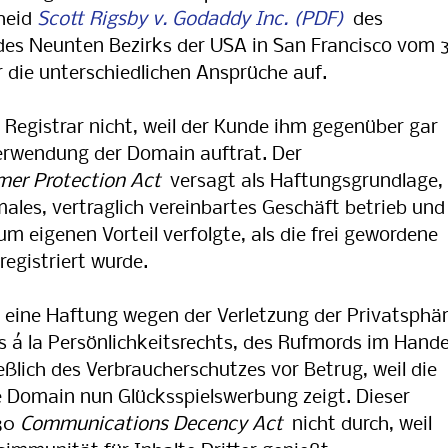
heid
Scott Rigsby v. Godaddy Inc.
des
es Neunten Bezirks der USA in San Francisco vom 3
r die unterschiedlichen Ansprüche auf.
 Registrar nicht, weil der Kunde ihm gegenüber gar
erwendung der Domain auftrat. Der
mer Protection Act
versagt als Haftungsgrundlage,
males, vertraglich vereinbartes Geschäft betrieb und
 eigenen Vorteil verfolgte, als die frei gewordene
egistriert wurde.
eine Haftung wegen der Verletzung der Privatsphär
s á la Persönlichkeitsrechts, des Rufmords im Hande
ßlich des Verbraucherschutzes vor Betrug, weil die
Domain nun Glücksspielswerbung zeigt. Dieser
230
Communications Decency Act
nicht durch, weil