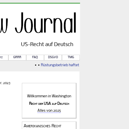
US-
Recht
auf Deutsch
rz
GRRR
FAQ
DSGVO
TMG
• •
Rüstungsbetrieb haftet für Kriegsfolgen
• •
Von Rule of
r. 2023
Willkommen in
Washington
Recht der USA auf Deutsch
Alles von 2025
Amerikanisches Recht