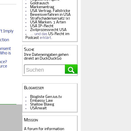
Goldrausch
Markenantrag
USA Vertrag: Fallstricke
Beweisverfahren in USA
Strafschadensersatz 1x1
USA Marken: 3 Arten
USA IP-Recht
Zivilprozessrecht USA
t Imply
… und das
US-Recht im
Podcast
erklärt.
ction
onsent
Suche
Who is
Ihre Dateneingaben gehen
direkt an DuckDuckGo
nce?
urce
Blogweiser
Blogliste Gen.ius.tv
Embassy Law
Shallow Blawg
USAnwalt
Mission
A forum for information