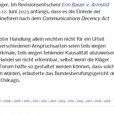
läger. Im Revisionsentscheid
Erin Bauer v. Armslist
12. Juni 2023 anfangs, dass es die Einrede der
lineforen nach dem
Communications Decency Act
er Handlung allein reichten nicht für ein Urteil
verschiedenen Anspruchsarten seien teils wegen
male, teils wegen fehlender Kausalität abzuweise
 Handel sei nicht erkennbar, selbst wenn die Kläger
 Forum hätte so gestaltet werden können, dass solc
 würden, erläuterte das Bundesberufungsgericht d
 Chikago.
7
::
2008
::
2009
::
2010
::
2011
::
2012
::
2013
::
2014
::
2015
::
2016
::
2017
::
2018
::
2019