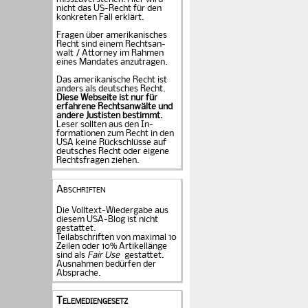
nicht das US-Recht für den
konkreten Fall er­klärt.
Fragen über amerika­ni­sches
Recht sind einem Rechts­an­
walt / Attorney im Rahmen
eines Mandates an­zu­tragen.
Das amerikanische Recht ist
anders als deutsches Recht.
Diese Webseite ist nur für
erfahrene Rechtsanwälte und
andere Justisten be­stimmt.
Leser sollten aus den In­
formationen zum Recht in den
USA keine Rückschlüsse auf
deutsches Recht oder eigene
Rechtsfragen ziehen.
Abschriften
Die Volltext-Wiedergabe aus
diesem USA-Blog ist nicht
gestattet.
Teilabschriften von maximal 10
Zeilen oder 10% Artikellänge
sind als
Fair Use
gestattet.
Ausnahmen bedürfen der
Absprache.
Telemediengesetz