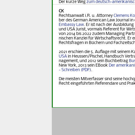
Der kurze Weg
zum deutsch-amerikanis
CK
Rechtsanwalt i.R. u. Attorney
Clemens Ko
ber des German Ame­ri­can Law Journal in 
Embassy Law
. Er ist nach der Ausbildung
und USA Jurist, vormals Referent für Wirt­s
von 2014 bis 2022 zudem Managing Part­ner
nischen Kanzlei für Wirtschaftsrecht. Er er
Rechts­fra­gen in Büchern und Fachzeitsch
2021 erschien die 5. Auflage mit seinem K
USA
in Heus­sen/Pischel, Handbuch Vertr
na­ge­ment, und 2012 sein Buchbeitrag
Bus
New York, 2013 sein EBook
Der ame­ri­ka­n
- Schreiben
.
Die meisten Mitverfasser sind seine hochq
Recht eingeführten Referendare und Pra