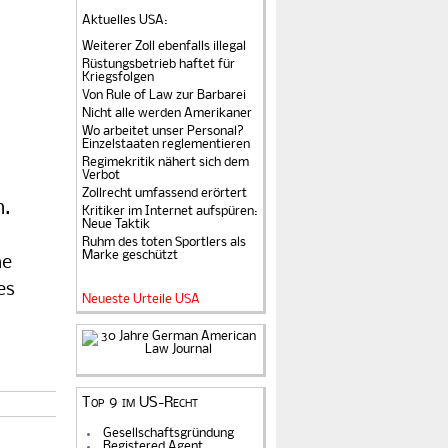
Aktuelles USA
:
Weiterer Zoll ebenfalls illegal
Rüstungsbetrieb haftet für
Kriegsfolgen
Von Rule of Law zur Barbarei
Nicht alle werden Amerikaner
Wo arbeitet unser Personal?
Einzelstaaten reglementieren
Regimekritik nähert sich dem
Verbot
Zollrecht umfassend erörtert
n.
Kritiker im Internet aufspüren:
Neue Taktik
Ruhm des toten Sportlers als
Marke geschützt
he
es
Neueste Urteile USA
Top 9 im US-Recht
Gesellschaftsgründung
Registered Agent