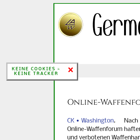
×
×
KEINE COOKIES &
KEINE COOKIES -
KEINE TRACKER
KEINE TRACKER
Online-Waffenf
CK • Washington
. Nach
Online-Waffenforum haften
und verbotenen Waffenhan