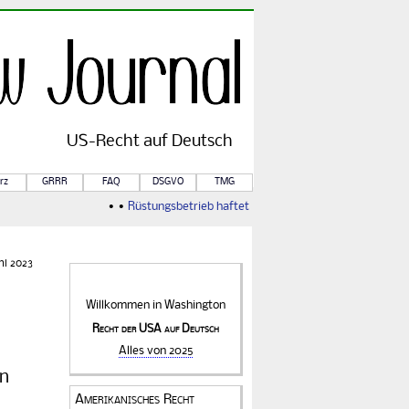
US-
Recht
auf Deutsch
rz
GRRR
FAQ
DSGVO
TMG
• •
Rüstungsbetrieb haftet für Kriegsfolgen
• •
Von Rule of
ni 2023
Willkommen in
Washington
Recht der USA auf Deutsch
Alles von 2025
en
Amerikanisches Recht