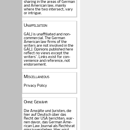
sharing in the areas of German
and American law, mainly
where the two intersect, vary
or intrigue.
Unaffiliation
GALJ is unaffiliated and non-
commercial. The Ger­man
American law firms of the
writers are not in­volved in the
GALJ. Opi­nions published here
reflect no views except the
writers'. Links exist for
con­
venience and refe­rence
, not
endorse­ment.
Miscellaneous
Privacy Policy
Ohne Gewähr
Die Anwälte und Juristen, die
hier auf Deutsch über das
Recht der USA be­rich­ten, war­
nen davor, das German Ame­
rican Law Journal als Rechts­rat
miss­zu­verstehen. Hier wird