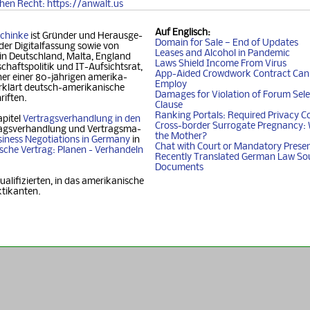
chen
Recht
: https://anwalt.us
Auf
Englisch
:
chinke
ist Gründer und Her­aus­ge­
Domain for Sale — End of Updates
der Digitalfassung so­wie von
Leases and Alcohol in Pandemic
 in Deutschland, Mal­ta, Eng­land
Laws Shield Income From Virus
chafts­politik und IT-Auf­sichtsrat,
App-Aided Crowdwork Contract Can'
 einer 80-jäh­ri­gen ame­ri­ka­
Employ
klärt deutsch-ame­ri­ka­ni­sche
Damages for Violation of Forum Sele
riften.
Clause
Ranking Portals: Required Privacy C
apitel
Vertragsverhandlung in den
Cross-border Surrogate Pregnancy: 
agsverhandlung und Ver­trags­ma­
the Mother?
iness Nego­ti­ati­ons in Ger­ma­ny
in
Chat with Court or Mandatory Prese
i­sche Vertrag: Planen - Ver­han­deln
Recently Translated German Law So
Documents
ualifizierten, in das amerikanische
ktikanten.