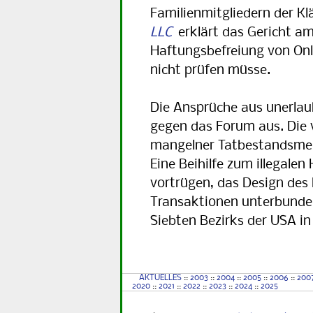
Familienmitgliedern der K
LLC
erklärt das Gericht am 
Haftungsbefreiung von On
nicht prüfen müsse.
Die Ansprüche aus unerlaubt
gegen das Forum aus. Die 
mangelner Tatbestandsmerk
Eine Beihilfe zum illegalen
vortrügen, das Design des
Transaktionen unterbunden
Siebten Bezirks der USA in
AKTUELLES
::
2003
::
2004
::
2005
::
2006
::
200
2020
::
2021
::
2022
::
2023
::
2024
::
2025