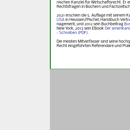
nischen Kanzlei für Wirtschaftsrecht. Er er
Rechts­fra­gen in Büchern und Fachzeitsch
2021 erschien die 5. Auflage mit seinem K
USA
in Heus­sen/Pischel, Handbuch Vertr
na­ge­ment, und 2012 sein Buchbeitrag
Bus
New York, 2013 sein EBook
Der ame­ri­ka­n
- Schreiben
.
Die meisten Mitverfasser sind seine hochq
Recht eingeführten Referendare und Pra