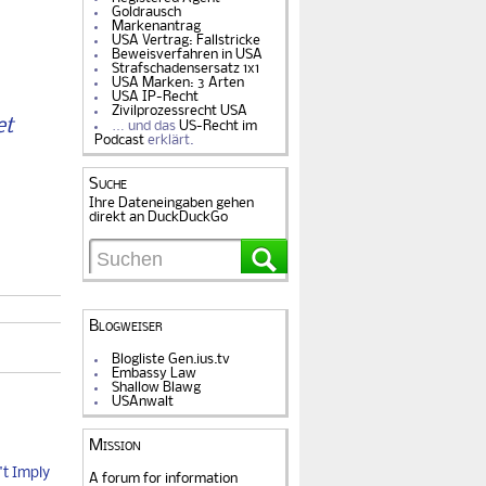
Goldrausch
Markenantrag
USA Vertrag: Fallstricke
Beweisverfahren in USA
Strafschadensersatz 1x1
USA Marken: 3 Arten
USA IP-Recht
Zivilprozessrecht USA
et
… und das
US-Recht im
Podcast
erklärt.
Suche
Ihre Dateneingaben gehen
direkt an DuckDuckGo
Blogweiser
Blogliste Gen.ius.tv
Embassy Law
Shallow Blawg
USAnwalt
Mission
t Imply
A forum for information