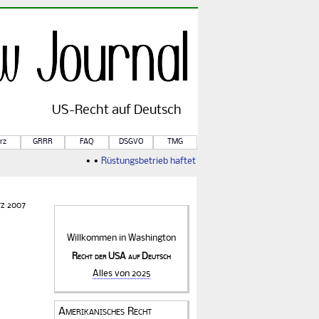
US-
Recht
auf Deutsch
rz
GRRR
FAQ
DSGVO
TMG
• •
Rüstungsbetrieb haftet für Kriegsfolgen
• •
Von Rule of
rz 2007
Willkommen in
Washington
Recht der USA auf Deutsch
Alles von 2025
Amerikanisches Recht