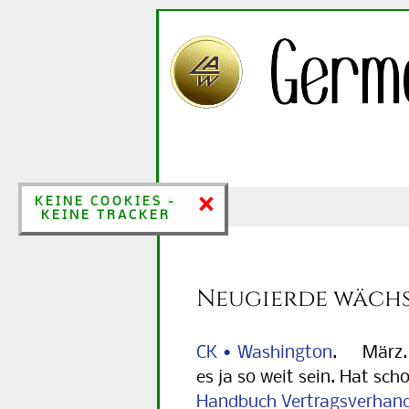
×
×
KEINE COOKIES &
KEINE COOKIES -
KEINE TRACKER
KEINE TRACKER
Neugierde wäch
CK • Washington
. März. I
es ja so weit sein. Hat sc
Handbuch Vertragsverhan