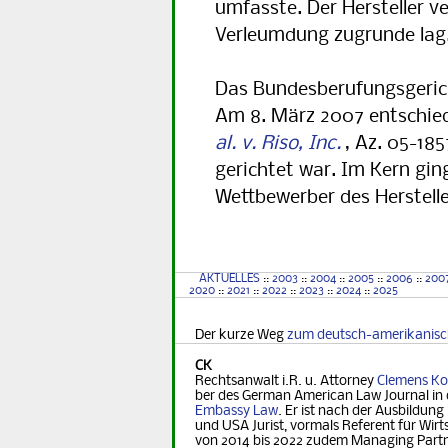
umfasste. Der Hersteller ve
Verleumdung zugrunde lag
Das Bundesberufungsgerich
Am 8. März 2007 entschie
al. v. Riso, Inc.
, Az. 05-18
gerichtet war. Im Kern gin
Wettbewerber des Herstelle
AKTUELLES
::
2003
::
2004
::
2005
::
2006
::
200
2020
::
2021
::
2022
::
2023
::
2024
::
2025
Der kurze Weg
zum deutsch-amerikanis
CK
Rechtsanwalt i.R. u. Attorney
Clemens Ko
ber des German Ame­ri­can Law Journal in 
Embassy Law
. Er ist nach der Ausbildung
und USA Jurist, vormals Referent für Wirt­s
von 2014 bis 2022 zudem Managing Part­ner