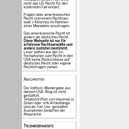
nicht das US-Recht für den
konkreten Fall er­klärt.
Fragen über amerika­ni­sches
Recht sind einem Rechts­an­
walt / Attorney im Rahmen
eines Mandates an­zu­tragen.
Das amerikanische Recht ist
anders als deutsches Recht.
Diese Webseite ist nur für
erfahrene Rechtsanwälte und
andere Justisten be­stimmt.
Leser sollten aus den In­
formationen zum Recht in den
USA keine Rückschlüsse auf
deutsches Recht oder eigene
Rechtsfragen ziehen.
Abschriften
Die Volltext-Wiedergabe aus
diesem USA-Blog ist nicht
gestattet.
Teilabschriften von maximal 10
Zeilen oder 10% Artikellänge
sind als
Fair Use
gestattet.
Ausnahmen bedürfen der
Absprache.
Telemediengesetz