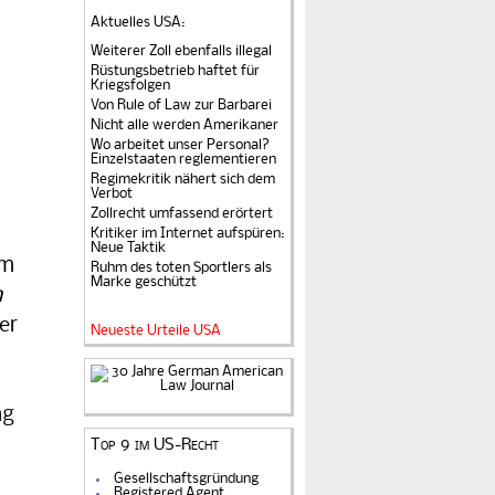
Aktuelles USA
:
erhandlung
Weiterer Zoll ebenfalls illegal
Rüstungsbetrieb haftet für
Kriegsfolgen
Von Rule of Law zur Barbarei
Nicht alle werden Amerikaner
Wo arbeitet unser Personal?
Einzelstaaten reglementieren
Regimekritik nähert sich dem
Verbot
Zollrecht umfassend erörtert
Kritiker im Internet aufspüren:
Neue Taktik
em
Ruhm des toten Sportlers als
Marke geschützt
n
er
Neueste Urteile USA
ng
Top 9 im US-Recht
Gesellschaftsgründung
Registered Agent