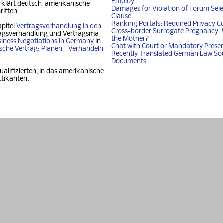
Employ
klärt deutsch-ame­ri­ka­ni­sche
Damages for Violation of Forum Sele
riften.
Clause
Ranking Portals: Required Privacy C
apitel
Vertragsverhandlung in den
Cross-border Surrogate Pregnancy: 
agsverhandlung und Ver­trags­ma­
the Mother?
iness Nego­ti­ati­ons in Ger­ma­ny
in
Chat with Court or Mandatory Prese
i­sche Vertrag: Planen - Ver­han­deln
Recently Translated German Law So
Documents
ualifizierten, in das amerikanische
ktikanten.