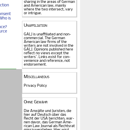
sharing in the areas of German
ction
and American law, mainly
where the two intersect, vary
or intrigue.
onsent
Who is
Unaffiliation
nce?
urce
GALJ is unaffiliated and non-
commercial. The Ger­man
American law firms of the
writers are not in­volved in the
GALJ. Opi­nions published here
reflect no views except the
writers'. Links exist for
con­
venience and refe­rence
, not
endorse­ment.
Miscellaneous
Privacy Policy
Ohne Gewähr
Die Anwälte und Juristen, die
hier auf Deutsch über das
Recht der USA be­rich­ten, war­
nen davor, das German Ame­
rican Law Journal als Rechts­rat
miss­zu­verstehen. Hier wird