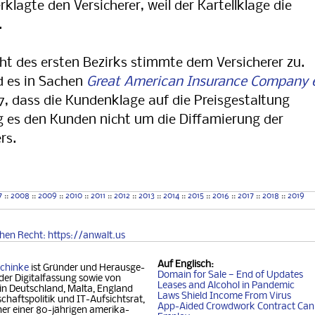
rklagte den Versicherer, weil der Kartellklage die
.
t des ersten Bezirks stimmte dem Versicherer zu.
d es in Sachen
Great American Insurance Company 
57, dass die Kundenklage auf die Preisgestaltung
g es den Kunden nicht um die Diffamierung der
rs.
7
::
2008
::
2009
::
2010
::
2011
::
2012
::
2013
::
2014
::
2015
::
2016
::
2017
::
2018
::
2019
chen
Recht
: https://anwalt.us
Auf
Englisch
:
chinke
ist Gründer und Her­aus­ge­
Domain for Sale — End of Updates
der Digitalfassung so­wie von
Leases and Alcohol in Pandemic
 in Deutschland, Mal­ta, Eng­land
Laws Shield Income From Virus
chafts­politik und IT-Auf­sichtsrat,
App-Aided Crowdwork Contract Can'
 einer 80-jäh­ri­gen ame­ri­ka­