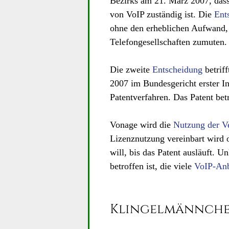
Bezirks am 21. März 2007, dass 
von VoIP zuständig ist. Die
Ent
ohne den erheblichen Aufwand, 
Telefongesellschaften zumuten.
Die zweite
Entscheidung
betrif
2007 im Bundesgericht erster In
Patentverfahren. Das Patent bet
Vonage wird die
Nutzung der Ve
Lizenznutzung vereinbart wird 
will, bis das Patent ausläuft. U
betroffen ist, die viele
VoIP-Anb
Klingelmännche