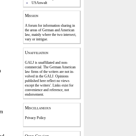
USAnwalt
Mission
A forum for information sharing in
the areas of German and American
law, mainly where the two intersect,
vary or intrigue.
Unaffiliation
GALJ is unaffiliated and non-
commercial. The Ger­man American
n
law firms of the writers are not in­
volved in the GALJ. Opi­nions
published here reflect no views
except the writers'. Links exist for
con­venience and refe­rence
, not
endorse­ment.
Miscellaneous
hm
Privacy Policy