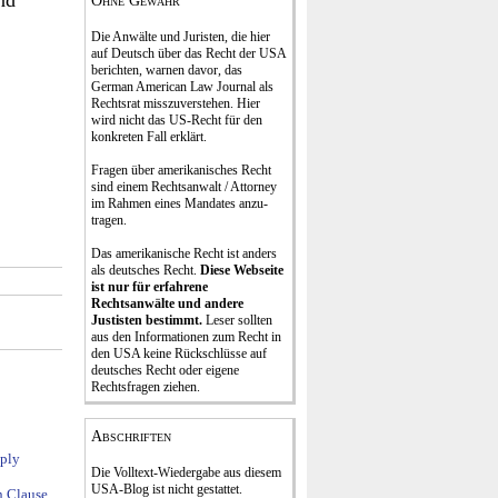
nd
Ohne Gewähr
Die Anwälte und Juristen, die hier
auf Deutsch über das Recht der USA
be­rich­ten, war­nen davor, das
German Ame­rican Law Journal als
Rechts­rat miss­zu­verstehen. Hier
wird nicht das US-Recht für den
konkreten Fall er­klärt.
Fragen über amerika­ni­sches Recht
sind einem Rechts­an­walt / Attorney
im Rahmen eines Mandates an­zu­
tragen.
Das amerikanische Recht ist anders
als deutsches Recht.
Diese Webseite
ist nur für erfahrene
Rechtsanwälte und andere
Justisten be­stimmt.
Leser sollten
aus den In­formationen zum Recht in
den USA keine Rückschlüsse auf
deutsches Recht oder eigene
Rechtsfragen ziehen.
Abschriften
ply
Die Volltext-Wiedergabe aus diesem
USA-Blog ist nicht gestattet.
n Clause