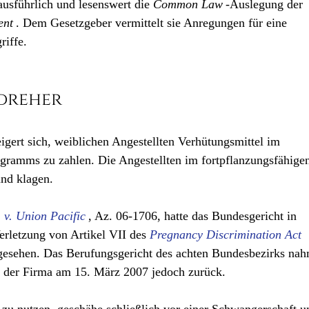
ausführlich und lesenswert die
Common Law
-Auslegung der
ent
. Dem Gesetzgeber vermittelt sie Anregungen für eine
riffe.
Strafrecht USA
Harassment
Vorsatz
dreher
gert sich, weiblichen Angestellten Verhütungsmittel im
gramms zu zahlen. Die Angestellten im fortpflanzungsfähige
und klagen.
. v. Union Pacific
, Az. 06-1706, hatte das Bundesgericht in
erletzung von Artikel VII des
Pregnancy Discrimination Act
gesehen. Das Berufungsgericht des achten Bundesbezirks na
n der Firma am 15. März 2007 jedoch zurück.