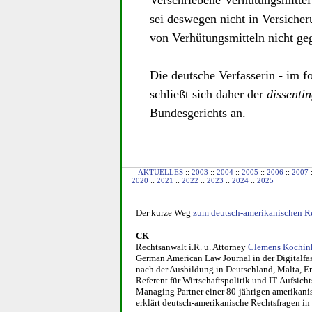
Verschriebene Verhütungsmittel
sei deswegen nicht in Versiche
von Verhütungsmitteln nicht ge
Die deutsche Verfasserin - im fo
schließt sich daher der
dissenti
Bundesgerichts an.
AKTUELLES
::
2003
::
2004
::
2005
::
2006
::
2007
2020
::
2021
::
2022
::
2023
::
2024
::
2025
Der kurze Weg
zum deutsch-amerikanischen
R
CK
Rechtsanwalt i.R. u. Attorney
Clemens Kochin
German Ame­ri­can Law Journal in der Digitalf
nach der Ausbildung in Deutschland, Mal­ta, E
Referent für Wirt­schafts­politik und IT-Auf­si
Managing Part­ner einer 80-jäh­ri­gen ame­ri­ka­n
erklärt deutsch-ame­ri­ka­ni­sche Rechts­fra­gen 