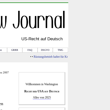
US-
Recht
auf Deutsch
rz
GRRR
FAQ
DSGVO
TMG
• •
Rüstungsbetrieb haftet für Kriegsfolgen
• •
Von Rule of Law zur Bar
ärz 2007
Willkommen in
Washington
Recht der USA auf Deutsch
Alles von 2025
en