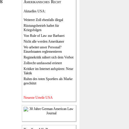
ng
Amerikanisches Recht
Aktuelles USA
:
Weiterer Zoll ebenfalls illegal
Rüstungsbetrieb haftet für
Kriegsfolgen
Von Rule of Law zur Barbarei
Nicht alle werden Amerikaner
Wo arbeitet unser Personal?
Einzelstaaten reglementieren
Regimekritik nähert sich dem Verbot
Zollrecht umfassend erörtert
Kritiker im Internet aufspüren: Neue
Taktik
Ruhm des toten Sportlers als Marke
geschützt
Neueste Urteile USA