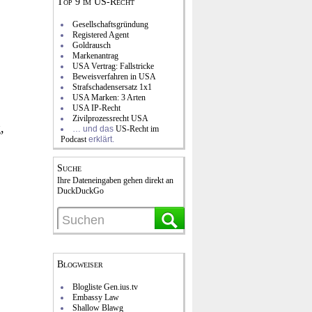
Top 9 im US-Recht
Gesellschaftsgründung
Registered Agent
Goldrausch
Markenantrag
USA Vertrag: Fallstricke
Beweisverfahren in USA
Strafschadensersatz 1x1
USA Marken: 3 Arten
USA IP-Recht
Zivilprozessrecht USA
,
… und das
US-Recht im
Podcast
erklärt.
Suche
Ihre Dateneingaben gehen direkt an
DuckDuckGo
Blogweiser
Blogliste Gen.ius.tv
Embassy Law
Shallow Blawg