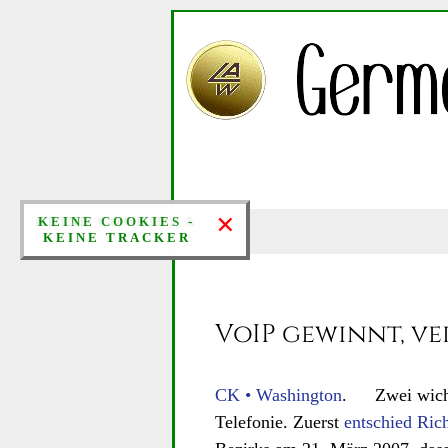
×
×
KEINE COOKIES &
KEINE COOKIES -
KEINE TRACKER
KEINE TRACKER
VoIP gewinnt, ve
CK • Washington
. Zwei wichti
Telefonie. Zuerst
entschied Ric