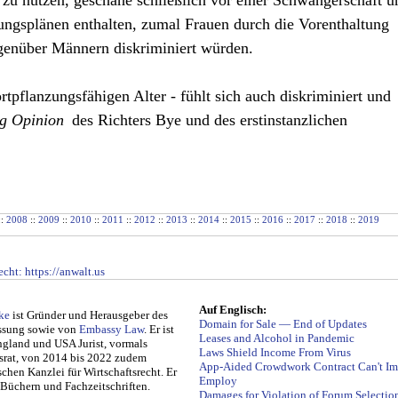
 zu nutzen, geschähe schließlich vor einer Schwangerschaft u
rungsplänen enthalten, zumal Frauen durch die Vorenthaltung
genüber Männern diskriminiert würden.
rtpflanzungsfähigen Alter - fühlt sich auch diskriminiert und
ng Opinion
des Richters Bye und des erstinstanzlichen
::
2008
::
2009
::
2010
::
2011
::
2012
::
2013
::
2014
::
2015
::
2016
::
2017
::
2018
::
2019
echt
: https://anwalt.us
Auf
Englisch
:
ke
ist Gründer und Her­aus­ge­ber des
Domain for Sale — End of Updates
assung so­wie von
Embassy Law
. Er ist
Leases and Alcohol in Pandemic
ng­land und USA Jurist, vormals
Laws Shield Income From Virus
chtsrat, von 2014 bis 2022 zudem
App-Aided Crowdwork Contract Can't Im
ischen Kanzlei für Wirtschaftsrecht. Er
Employ
in Büchern und Fachzeitschriften.
Damages for Violation of Forum Selectio