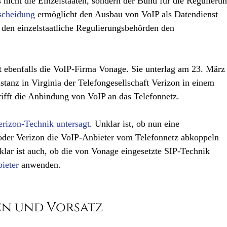
nicht die Einzelstaaten, sondern der Bund für die Regulieru
scheidung
ermöglicht den Ausbau von VoIP als Datendienst
den einzelstaatliche Regulierungsbehörden den
ft ebenfalls die VoIP-Firma Vonage. Sie unterlag am 23. März
stanz in Virginia der Telefongesellschaft Verizon in einem
rifft die Anbindung von VoIP an das Telefonnetz.
rizon-Technik untersagt
. Unklar ist, ob nun eine
oder Verizon die VoIP-Anbieter vom Telefonnetz abkoppeln
nklar ist auch, ob die von Vonage eingesetzte SIP-Technik
ieter
anwenden.
VoIP
SIP
Vonage Verizon
n und Vorsatz