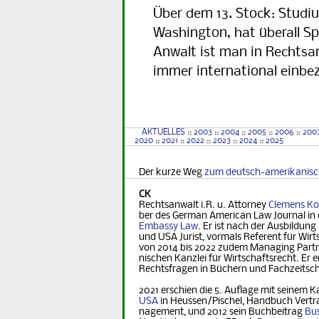
Über dem 13. Stock: Studiu
Washington, hat überall S
Anwalt ist man in Rechtsa
immer international einbe
AKTUELLES
::
2003
::
2004
::
2005
::
2006
::
200
2020
::
2021
::
2022
::
2023
::
2024
::
2025
Der kurze Weg
zum deutsch-amerikanis
CK
Rechtsanwalt i.R. u. Attorney
Clemens Ko
ber des German Ame­ri­can Law Journal in 
Embassy Law
. Er ist nach der Ausbildung
und USA Jurist, vormals Referent für Wirt­s
von 2014 bis 2022 zudem Managing Part­ner
nischen Kanzlei für Wirtschaftsrecht. Er er
Rechts­fra­gen in Büchern und Fachzeitsch
2021 erschien die 5. Auflage mit seinem K
USA
in Heus­sen/Pischel, Handbuch Vertr
na­ge­ment, und 2012 sein Buchbeitrag
Bus