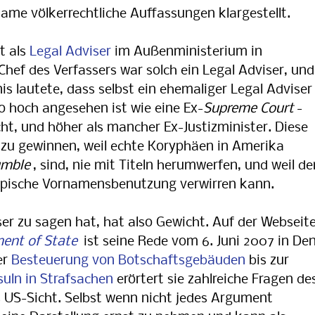
ame völkerrechtliche Auffassungen klargestellt.
t als
Legal Adviser
im Außenministerium in
hef des Verfassers war solch ein Legal Adviser, und
is lautete, dass selbst ein ehemaliger Legal Adviser
o hoch angesehen ist wie eine Ex-
Supreme Court
-
ht, und höher als mancher Ex-Justizminister. Diese
 zu gewinnen, weil echte Koryphäen in Amerika
mble
, sind, nie mit Titeln herumwerfen, und weil de
ypische Vornamensbenutzung verwirren kann.
ser zu sagen hat, hat also Gewicht. Auf der Webseit
ent of State
ist seine Rede vom 6. Juni 2007 in De
er
Besteuerung von Botschaftsgebäuden
bis zur
uln in Strafsachen
erörtert sie zahlreiche Fragen de
s US-Sicht. Selbst wenn nicht jedes Argument