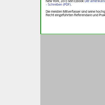
New York, 2013 sein EBook
Der ame­ri­ka­n
- Schreiben
.
Die meisten Mitverfasser sind seine hochq
Recht eingeführten Referendare und Pra