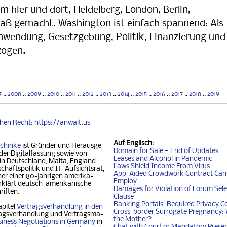
m hier und dort, Heidelberg, London, Berlin,
paß gemacht. Washington ist einfach spannend: Als
nwendung, Gesetzgebung, Politik, Finanzierung und
zogen.
Anwalt usa
US-Recht Lawyer
7
::
2008
::
2009
::
2010
::
2011
::
2012
::
2013
::
2014
::
2015
::
2016
::
2017
::
2018
::
2019
chen
Recht
: https://anwalt.us
Auf
Englisch
:
chinke
ist Gründer und Her­aus­ge­
Domain for Sale — End of Updates
der Digitalfassung so­wie von
Leases and Alcohol in Pandemic
 in Deutschland, Mal­ta, Eng­land
Laws Shield Income From Virus
chafts­politik und IT-Auf­sichtsrat,
App-Aided Crowdwork Contract Can'
 einer 80-jäh­ri­gen ame­ri­ka­
Employ
klärt deutsch-ame­ri­ka­ni­sche
Damages for Violation of Forum Sele
riften.
Clause
Ranking Portals: Required Privacy C
apitel
Vertragsverhandlung in den
Cross-border Surrogate Pregnancy: 
agsverhandlung und Ver­trags­ma­
the Mother?
iness Nego­ti­ati­ons in Ger­ma­ny
in