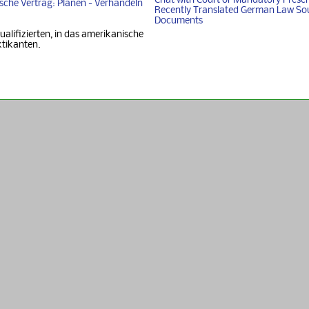
Chat with Court or Mandatory Prese
i­sche Vertrag: Planen - Ver­han­deln
Recently Translated German Law So
Documents
ualifizierten, in das amerikanische
ktikanten.