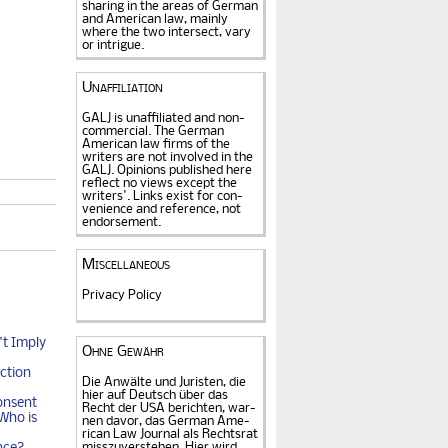
sharing in the areas of German
and American law, mainly
where the two intersect, vary
or intrigue.
Unaffiliation
GALJ is unaffiliated and non-
commercial. The Ger­man
American law firms of the
writers are not in­volved in the
GALJ. Opi­nions published here
reflect no views except the
writers'. Links exist for
con­
venience and refe­rence
, not
endorse­ment.
Miscellaneous
Privacy Policy
t Imply
Ohne Gewähr
ction
Die Anwälte und Juristen, die
hier auf Deutsch über das
onsent
Recht der USA be­rich­ten, war­
Who is
nen davor, das German Ame­
rican Law Journal als Rechts­rat
miss­zu­verstehen. Hier wird