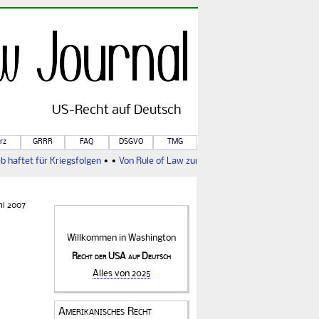
US-
Recht
auf Deutsch
rz
GRRR
FAQ
DSGVO
TMG
haftet für Kriegsfolgen
• •
Von Rule of Law zur Barbarei
• •
Nicht alle werde
ni 2007
Willkommen in
Washington
Recht der USA auf Deutsch
Alles von 2025
Amerikanisches Recht