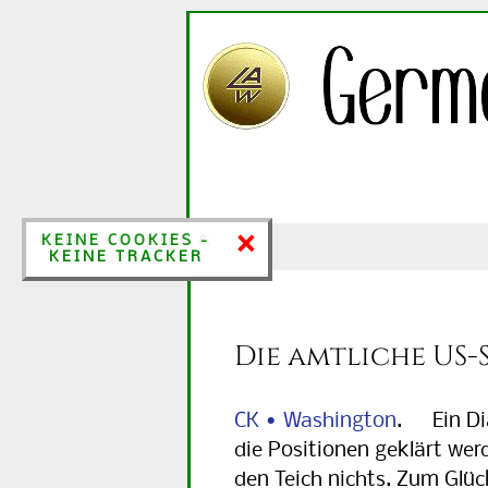
×
×
KEINE COOKIES &
KEINE COOKIES -
KEINE TRACKER
KEINE TRACKER
Die amtliche US-
CK • Washington
. Ein Dia
die Positionen geklärt wer
den Teich nichts. Zum Glüc