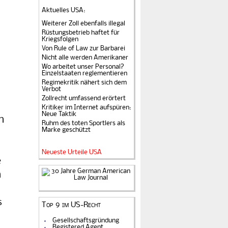
Aktuelles USA
:
Weiterer Zoll ebenfalls illegal
Rüstungsbetrieb haftet für
Kriegsfolgen
Von Rule of Law zur Barbarei
Nicht alle werden Amerikaner
Wo arbeitet unser Personal?
Einzelstaaten reglementieren
Regimekritik nähert sich dem
Verbot
Zollrecht umfassend erörtert
Kritiker im Internet aufspüren:
Neue Taktik
n
Ruhm des toten Sportlers als
Marke geschützt
Neueste Urteile USA
e
n
s
Top 9 im US-Recht
Gesellschaftsgründung
Registered Agent