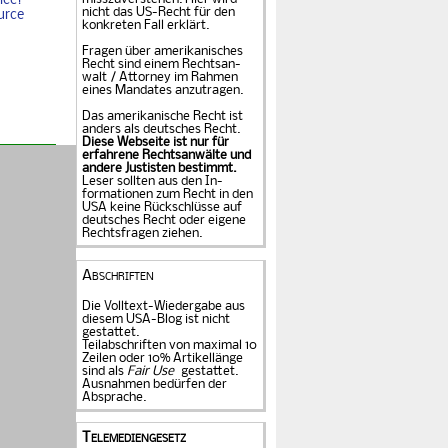
nce?
nicht das US-Recht für den
urce
konkreten Fall er­klärt.
Fragen über amerika­ni­sches
Recht sind einem Rechts­an­
walt / Attorney im Rahmen
eines Mandates an­zu­tragen.
Das amerikanische Recht ist
anders als deutsches Recht.
Diese Webseite ist nur für
erfahrene Rechtsanwälte und
andere Justisten be­stimmt.
Leser sollten aus den In­
formationen zum Recht in den
USA keine Rückschlüsse auf
deutsches Recht oder eigene
Rechtsfragen ziehen.
Abschriften
Die Volltext-Wiedergabe aus
diesem USA-Blog ist nicht
gestattet.
Teilabschriften von maximal 10
Zeilen oder 10% Artikellänge
sind als
Fair Use
gestattet.
Ausnahmen bedürfen der
Absprache.
Telemediengesetz