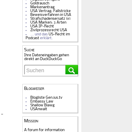
Goldrausch
Markenantrag
USA Vertrag: Fallstricke
Beweisverfahren in USA
Strafschadensersatz 1x1
USA Marken: 3 Arten
USA IP-Recht
Zivilprozessrecht USA
… und das
US-Recht im
Podcast
erklärt.
Suche
Ihre Dateneingaben gehen
direkt an DuckDuckGo
m
Blogweiser
Blogliste Gen.ius.tv
Embassy Law
Shallow Blawg
USAnwalt
 -
Mission
A forum for information