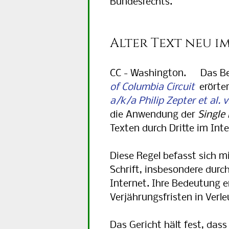
Bundesrechts.
Respondeat Superior
Bestechung
Korruption
Alter Text neu i
CC - Washington. Das Be
of Columbia Circuit
erörter
a/k/a Philip Zepter et al. v
die Anwendung der
Single
Texten durch Dritte im Inte
Diese Regel befasst sich m
Schrift, insbesondere du
Internet. Ihre Bedeutung er
Verjährungsfristen in Ver
Das Gericht hält fest, das