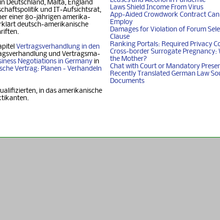
Leases and Alcohol in Pandemic
 in Deutschland, Mal­ta, Eng­land
Laws Shield Income From Virus
chafts­politik und IT-Auf­sichtsrat,
App-Aided Crowdwork Contract Can'
 einer 80-jäh­ri­gen ame­ri­ka­
Employ
klärt deutsch-ame­ri­ka­ni­sche
Damages for Violation of Forum Sele
riften.
Clause
Ranking Portals: Required Privacy C
apitel
Vertragsverhandlung in den
Cross-border Surrogate Pregnancy: 
agsverhandlung und Ver­trags­ma­
the Mother?
iness Nego­ti­ati­ons in Ger­ma­ny
in
Chat with Court or Mandatory Prese
i­sche Vertrag: Planen - Ver­han­deln
Recently Translated German Law So
Documents
ualifizierten, in das amerikanische
ktikanten.