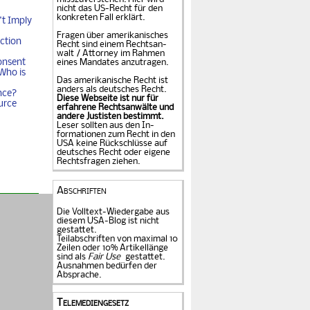
nicht das US-Recht für den
konkreten Fall er­klärt.
t Imply
Fragen über amerika­ni­sches
ction
Recht sind einem Rechts­an­
walt / Attorney im Rahmen
onsent
eines Mandates an­zu­tragen.
Who is
Das amerikanische Recht ist
anders als deutsches Recht.
nce?
Diese Webseite ist nur für
urce
erfahrene Rechtsanwälte und
andere Justisten be­stimmt.
Leser sollten aus den In­
formationen zum Recht in den
USA keine Rückschlüsse auf
deutsches Recht oder eigene
Rechtsfragen ziehen.
Abschriften
Die Volltext-Wiedergabe aus
diesem USA-Blog ist nicht
gestattet.
Teilabschriften von maximal 10
Zeilen oder 10% Artikellänge
sind als
Fair Use
gestattet.
Ausnahmen bedürfen der
Absprache.
Telemediengesetz