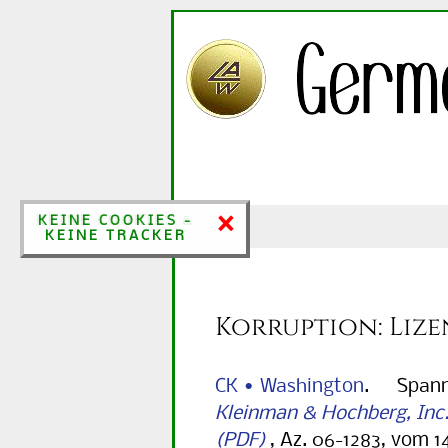
×
×
KEINE COOKIES &
KEINE COOKIES -
KEINE TRACKER
KEINE TRACKER
Korruption: Liz
CK • Washington
. Spannen
Kleinman & Hochberg, Inc. 
, Az. 06-1283, vom 1