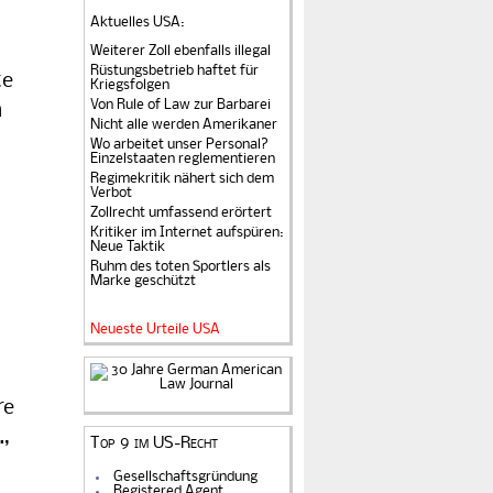
Aktuelles USA
:
Weiterer Zoll ebenfalls illegal
Rüstungsbetrieb haftet für
te
Kriegsfolgen
Von Rule of Law zur Barbarei
n
Nicht alle werden Amerikaner
Wo arbeitet unser Personal?
Einzelstaaten reglementieren
Regimekritik nähert sich dem
Verbot
Zollrecht umfassend erörtert
Kritiker im Internet aufspüren:
Neue Taktik
Ruhm des toten Sportlers als
Marke geschützt
Neueste Urteile USA
re
.,
Top 9 im US-Recht
Gesellschaftsgründung
Registered Agent