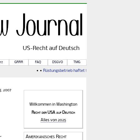
US-
Recht
auf Deutsch
rz
GRRR
FAQ
DSGVO
TMG
• •
Rüstungsbetrieb haftet für Kriegsfolgen
• •
Von Rule of 
g. 2007
Willkommen in
Washington
Recht der USA auf Deutsch
Alles von 2025
Amerikanisches Recht
r