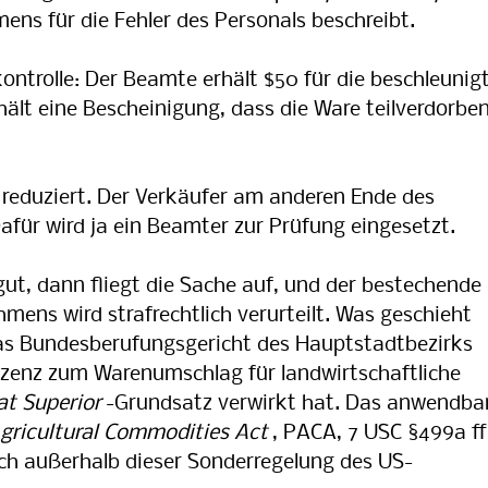
ns für die Fehler des Personals beschreibt.
ntrolle: Der Beamte erhält $50 für die beschleunig
ält eine Bescheinigung, dass die Ware teilverdorbe
 reduziert. Der Verkäufer am anderen Ende des
für wird ja ein Beamter zur Prüfung eingesetzt.
ut, dann fliegt die Sache auf, und der bestechende
mens wird strafrechtlich verurteilt. Was geschieht
 Bundesberufungsgericht des Hauptstadtbezirks
Lizenz zum Warenumschlag für landwirtschaftliche
t Superior
-Grundsatz verwirkt hat. Das anwendba
Agricultural Commodities Act
, PACA, 7 USC §499a ff
uch außerhalb dieser Sonderregelung des US-