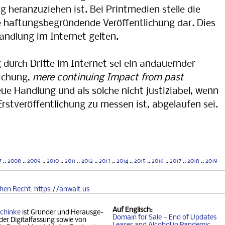
g heranzuziehen ist. Bei Printmedien stelle die
e haftungsbegründende Veröffentlichung dar. Dies
andlung im Internet gelten.
 durch Dritte im Internet sei ein andauernder
lichung,
mere continuing Impact from past
neue Handlung und als solche nicht justiziabel, wenn
Erstveröffentlichung zu messen ist, abgelaufen sei.
Verleumd
7
::
2008
::
2009
::
2010
::
2011
::
2012
::
2013
::
2014
::
2015
::
2016
::
2017
::
2018
::
2019
chen
Recht
: https://anwalt.us
Auf
Englisch
:
chinke
ist Gründer und Her­aus­ge­
Domain for Sale — End of Updates
der Digitalfassung so­wie von