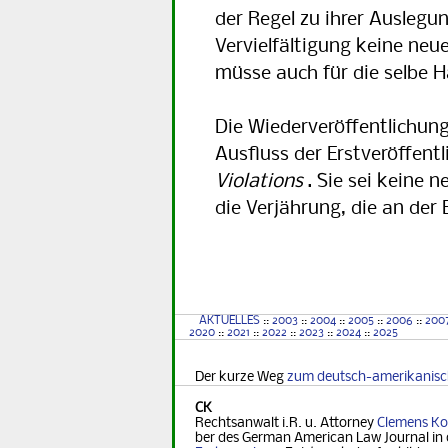
der Regel zu ihrer Auslegun
Vervielfältigung keine neu
müsse auch für die selbe H
Die Wiederveröffentlichung
Ausfluss der Erstveröffent
Violations
. Sie sei keine 
die Verjährung, die an der 
Verjaehrung
AKTUELLES
::
2003
::
2004
::
2005
::
2006
::
200
2020
::
2021
::
2022
::
2023
::
2024
::
2025
Der kurze Weg
zum deutsch-amerikanis
CK
Rechtsanwalt i.R. u. Attorney
Clemens Ko
ber des German Ame­ri­can Law Journal in 