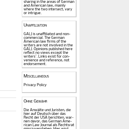
sharing in the areas of German
and American law, mainly
where the two intersect, vary
or intrigue.
Unaffiliation
GALJ is unaffiliated and non-
commercial. The Ger­man
American law firms of the
writers are not in­volved in the
GALJ. Opi­nions published here
reflect no views except the
writers'. Links exist for
con­
venience and refe­rence
, not
ung
endorse­ment.
Miscellaneous
Privacy Policy
Ohne Gewähr
Die Anwälte und Juristen, die
hier auf Deutsch über das
Recht der USA be­rich­ten, war­
nen davor, das German Ame­
rican Law Journal als Rechts­rat
miss­zu­verstehen. Hier wird