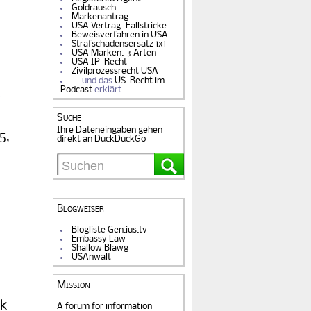
Goldrausch
Markenantrag
USA Vertrag: Fallstricke
Beweisverfahren in USA
Strafschadensersatz 1x1
USA Marken: 3 Arten
USA IP-Recht
Zivilprozessrecht USA
… und das
US-Recht im
Podcast
erklärt.
Suche
Ihre Dateneingaben gehen
5,
direkt an DuckDuckGo
Blogweiser
Blogliste Gen.ius.tv
Embassy Law
Shallow Blawg
USAnwalt
Mission
ck
A forum for information