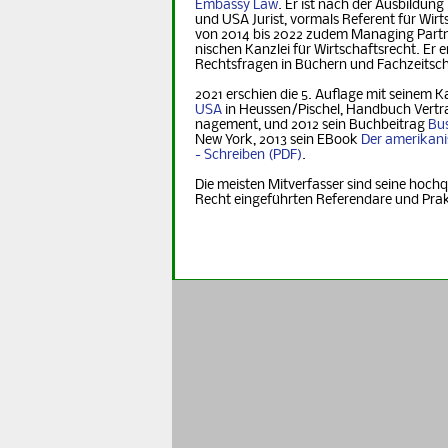
Embassy Law
. Er ist nach der Ausbildung
und USA Jurist, vormals Referent für Wirt­s
von 2014 bis 2022 zudem Managing Part­ner
nischen Kanzlei für Wirtschaftsrecht. Er er
Rechts­fra­gen in Büchern und Fachzeitsch
2021 erschien die 5. Auflage mit seinem K
USA
in Heus­sen/Pischel, Handbuch Vertr
na­ge­ment, und 2012 sein Buchbeitrag
Bus
New York, 2013 sein EBook
Der ame­ri­ka­n
- Schreiben
.
Die meisten Mitverfasser sind seine hochq
Recht eingeführten Referendare und Pra