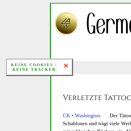
×
×
KEINE COOKIES &
KEINE COOKIES -
KEINE TRACKER
KEINE TRACKER
Verletzte Tattoo
CK • Washington
. Der Tätowie
Schablonen und trägt viele We