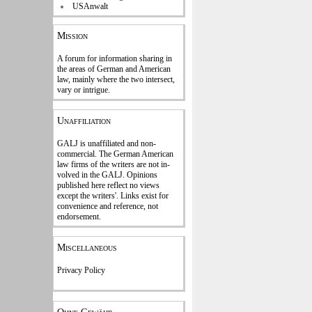
USAnwalt
Mission
A forum for information sharing in
the areas of German and American
law, mainly where the two intersect,
vary or intrigue.
Unaffiliation
GALJ is unaffiliated and non-
commercial. The Ger­man American
law firms of the writers are not in­
volved in the GALJ. Opi­nions
published here reflect no views
except the writers'. Links exist for
con­venience and refe­rence
, not
endorse­ment.
Miscellaneous
Privacy Policy