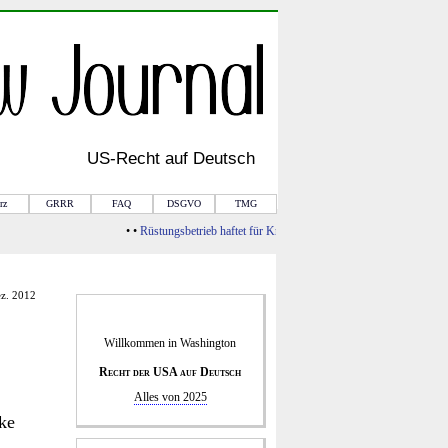
US-
Recht
auf Deutsch
rz
GRRR
FAQ
DSGVO
TMG
• •
Rüstungsbetrieb haftet für Kriegsfolgen
• •
Von Rule of Law zur Ba
ez. 2012
Willkommen in
Washington
Recht der USA auf Deutsch
Alles von 2025
ke