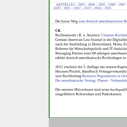
AKTUELLES
::
2003
::
2004
::
2005
::
2006
::
2007
2020
::
2021
::
2022
::
2023
::
2024
::
2025
Der kurze Weg
zum deutsch-amerikanischen
R
CK
Rechtsanwalt i.R. u. Attorney
Clemens Kochin
German Ame­ri­can Law Journal in der Digitalf
nach der Ausbildung in Deutschland, Mal­ta, E
Referent für Wirt­schafts­politik und IT-Auf­si
Managing Part­ner einer 80-jäh­ri­gen ame­ri­ka­n
erklärt deutsch-ame­ri­ka­ni­sche Rechts­fra­gen 
2021 erschien die 5. Auflage mit seinem Kapit
Heus­sen/Pischel, Handbuch Vertragsverhandlun
sein Buchbeitrag
Business Nego­ti­ati­ons in Ger
Der ame­ri­ka­ni­sche Vertrag: Planen - Ver­han­de
Die meisten Mitverfasser sind seine hochqualif
eingeführten Referendare und Praktikanten.