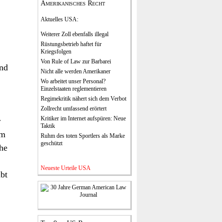
Amerikanisches Recht
Aktuelles USA
:
Weiterer Zoll ebenfalls illegal
Rüstungsbetrieb haftet für
Kriegsfolgen
Von Rule of Law zur Barbarei
ind
Nicht alle werden Amerikaner
Wo arbeitet unser Personal?
Einzelstaaten reglementieren
Regimekritik nähert sich dem Verbot
Zollrecht umfassend erörtert
Kritiker im Internet aufspüren: Neue
r
Taktik
m
Ruhm des toten Sportlers als Marke
geschützt
che
Neueste Urteile USA
bt