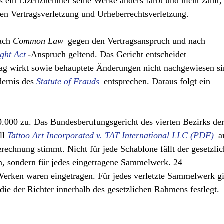
s ein Lizenznehmer seine Werke anders färbt und nicht zahlt,
gen Vertragsverletzung und Urheberrechtsverletzung.
nach
Common Law
gegen den Vertragsanspruch und nach
ght Act
-Anspruch geltend. Das Gericht entscheidet
trag wirkt sowie behauptete Änderungen nicht nachgewiesen s
dernis des
Statute of Frauds
entsprechen. Daraus folgt ein
.
0.000 zu. Das Bundesberufungsgericht des vierten Bezirks de
ll
Tattoo Art Incorporated v. TAT International LLC
a
echnung stimmt. Nicht für jede Schablone fällt der gesetzli
n, sondern für jedes eingetragene Sammelwerk. 24
erken waren eingetragen. Für jedes verletzte Sammelwerk gi
die der Richter innerhalb des gesetzlichen Rahmens festlegt.