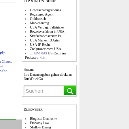
Top 9 im US-Recht
Gesellschaftsgründung
Registered Agent
Goldrausch
Markenantrag
USA Vertrag: Fallstricke
Beweisverfahren in USA
Strafschadensersatz 1x1
USA Marken: 3 Arten
USA IP-Recht
Zivilprozessrecht USA
ply
… und das
US-Recht im
Podcast
erklärt.
n Clause
ent
Suche
s the
Ihre Dateneingaben gehen direkt an
DuckDuckGo
Blogweiser
Blogliste Gen.ius.tv
Embassy Law
Shallow Blawg