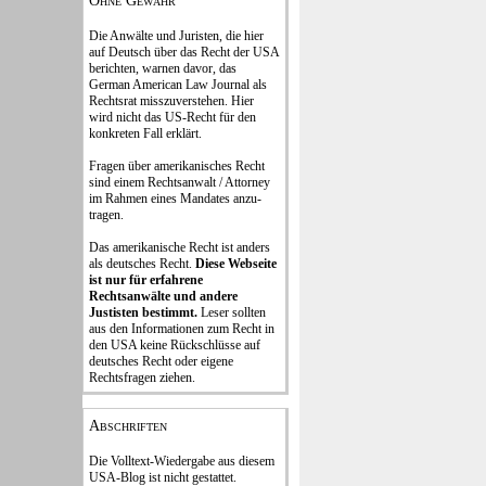
Ohne Gewähr
Die Anwälte und Juristen, die hier
auf Deutsch über das Recht der USA
be­rich­ten, war­nen davor, das
German Ame­rican Law Journal als
Rechts­rat miss­zu­verstehen. Hier
wird nicht das US-Recht für den
konkreten Fall er­klärt.
Fragen über amerika­ni­sches Recht
sind einem Rechts­an­walt / Attorney
im Rahmen eines Mandates an­zu­
tragen.
Das amerikanische Recht ist anders
als deutsches Recht.
Diese Webseite
ist nur für erfahrene
Rechtsanwälte und andere
Justisten be­stimmt.
Leser sollten
aus den In­formationen zum Recht in
den USA keine Rückschlüsse auf
deutsches Recht oder eigene
Rechtsfragen ziehen.
Abschriften
Die Volltext-Wiedergabe aus diesem
USA-Blog ist nicht gestattet.