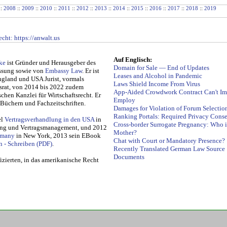
::
2008
::
2009
::
2010
::
2011
::
2012
::
2013
::
2014
::
2015
::
2016
::
2017
::
2018
::
2019
echt
: https://anwalt.us
Auf
Englisch
:
ke
ist Gründer und Her­aus­ge­ber des
Domain for Sale — End of Updates
assung so­wie von
Embassy Law
. Er ist
Leases and Alcohol in Pandemic
ng­land und USA Jurist, vormals
Laws Shield Income From Virus
chtsrat, von 2014 bis 2022 zudem
App-Aided Crowdwork Contract Can't Im
ischen Kanzlei für Wirtschaftsrecht. Er
Employ
in Büchern und Fachzeitschriften.
Damages for Violation of Forum Selectio
Ranking Portals: Required Privacy Cons
el
Vertragsverhandlung in den USA
in
Cross-border Surrogate Pregnancy: Who i
g und Ver­trags­ma­na­ge­ment, und 2012
Mother?
­ma­ny
in New York, 2013 sein EBook
Chat with Court or Mandatory Presence?
ln - Schreiben
.
Recently Translated German Law Source
Documents
izierten, in das amerikanische Recht