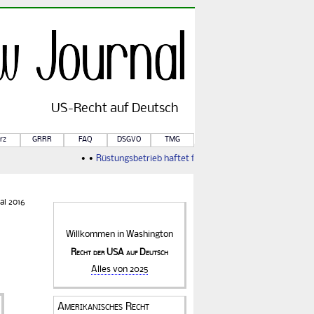
US-
Recht
auf Deutsch
rz
GRRR
FAQ
DSGVO
TMG
• •
Rüstungsbetrieb haftet für Kriegsfolgen
• •
Von Rule of 
ai 2016
Willkommen in
Washington
Recht der USA auf Deutsch
Alles von 2025
Amerikanisches Recht