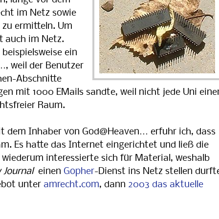
nn, lange vor dem
cht im Netz sowie
 zu ermitteln. Um
t
auch im Netz.
 beispielsweise ein
 weil der Benutzer
chen-Abschnitte
en mit 1000 EMails sandte, weil nicht jede Uni eine
htsfreier Raum.
it dem Inhaber von God@Heaven… erfuhr ich, dass
 Es hatte das Internet eingerichtet und ließ die
 wiederum interessierte sich für Materi­al, weshalb
 Journal
einen
Gopher
-Dienst ins Netz stellen durft
ebot unter
amrecht.com
, dann
2003 das aktuelle