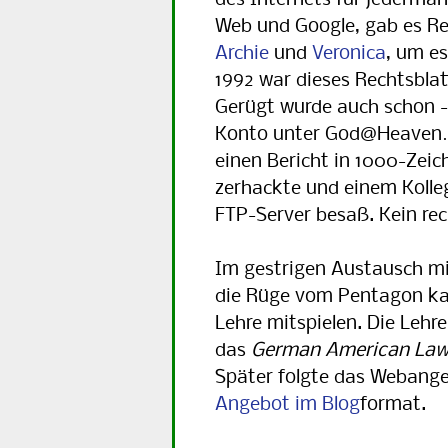
des Internets für jederma
Web und Google, gab es Re
Archie
und
Veronica
, um es
1992 war
dieses Rechtsblat
Gerügt wur­de auch schon -
Konto unter God@Heaven…,
einen Be­richt in 1000-Zei
zerhackte und einem Kolleg
FTP-Server besaß. Kein rec
Im gestrigen Austausch m
die Rüge vom Pentagon kam.
Lehre mitspielen. Die Lehre
das
German American Law
Später folgte das Webang
Angebot im Blog
format.