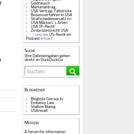
r
Goldrausch
Markenantrag
USA Vertrag: Fallstricke
Beweisverfahren in USA
Strafschadensersatz 1x1
USA Marken: 3 Arten
USA IP-Recht
Zivilprozessrecht USA
… und das
US-Recht im
Podcast
erklärt.
Suche
Ihre Dateneingaben gehen
n
direkt an DuckDuckGo
Blogweiser
Blogliste Gen.ius.tv
Embassy Law
Shallow Blawg
USAnwalt
Mission
A forum for information