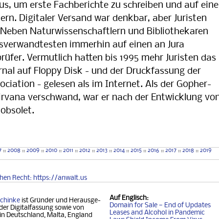
s, um erste Fachberichte zu schreiben und auf eine
rn. Digitaler Versand war denkbar, aber Juristen
. Neben Naturwissenschaftlern und Bibliothekaren
htsverwandtesten immerhin auf einen an Jura
prüfer. Vermutlich hatten bis 1995 mehr Juristen das
al auf Floppy Disk - und der Druckfassung der
iation - gelesen als im Internet. Als der Gopher-
rvana verschwand, war er nach der Entwicklung vo
obsolet.
7
::
2008
::
2009
::
2010
::
2011
::
2012
::
2013
::
2014
::
2015
::
2016
::
2017
::
2018
::
2019
chen
Recht
: https://anwalt.us
Auf
Englisch
:
chinke
ist Gründer und Her­aus­ge­
Domain for Sale — End of Updates
der Digitalfassung so­wie von
Leases and Alcohol in Pandemic
 in Deutschland, Mal­ta, Eng­land