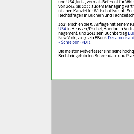
und USA Jurist, vormals Referent für Wirt­s
von 2014 bis 2022 zudem Managing Part­ner
nischen Kanzlei für Wirtschaftsrecht. Er er
Rechts­fra­gen in Büchern und Fachzeitsch
2021 erschien die 5. Auflage mit seinem K
USA
in Heus­sen/Pischel, Handbuch Vertr
na­ge­ment, und 2012 sein Buchbeitrag
Bus
New York, 2013 sein EBook
Der ame­ri­ka­n
- Schreiben
.
Die meisten Mitverfasser sind seine hochq
Recht eingeführten Referendare und Pra