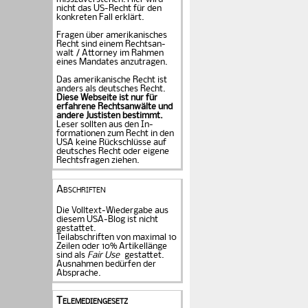
nicht das US-Recht für den
konkreten Fall er­klärt.
Fragen über amerika­ni­sches
Recht sind einem Rechts­an­
walt / Attorney im Rahmen
eines Mandates an­zu­tragen.
Das amerikanische Recht ist
anders als deutsches Recht.
Diese Webseite ist nur für
erfahrene Rechtsanwälte und
andere Justisten be­stimmt.
Leser sollten aus den In­
formationen zum Recht in den
USA keine Rückschlüsse auf
deutsches Recht oder eigene
Rechtsfragen ziehen.
Abschriften
Die Volltext-Wiedergabe aus
diesem USA-Blog ist nicht
gestattet.
Teilabschriften von maximal 10
Zeilen oder 10% Artikellänge
sind als
Fair Use
gestattet.
Ausnahmen bedürfen der
Absprache.
Telemediengesetz