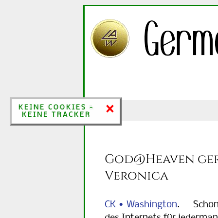
×
×
KEINE COOKIES &
KEINE COOKIES -
KEINE TRACKER
KEINE TRACKER
God@Heaven gerü
Veronica
CK • Washington
.
Schon