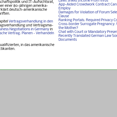
Laws Shield Income From Virus
chafts­politik und IT-Auf­sichtsrat,
App-Aided Crowdwork Contract Can'
 einer 80-jäh­ri­gen ame­ri­ka­
Employ
klärt deutsch-ame­ri­ka­ni­sche
Damages for Violation of Forum Sele
riften.
Clause
Ranking Portals: Required Privacy C
apitel
Vertragsverhandlung in den
Cross-border Surrogate Pregnancy: 
agsverhandlung und Ver­trags­ma­
the Mother?
iness Nego­ti­ati­ons in Ger­ma­ny
in
Chat with Court or Mandatory Prese
i­sche Vertrag: Planen - Ver­han­deln
Recently Translated German Law So
Documents
ualifizierten, in das amerikanische
ktikanten.