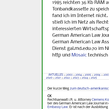
1985 reichten 36 Kb RAM au
Tonbandkassette zu speiche
fand ich im Internet nicht
stieß ich im Netz als Rec
interessierten Wirtschafts
German American Law Journ
German American Law Assoc
Dienst
gal.md.edu:70
im Ni
http und
Mosaic
technisch 
AKTUELLES
::
2003
::
2004
::
2005
::
2006
::
200
2020
::
2021
::
2022
::
2023
::
2024
::
2025
Der kurze Weg
zum deutsch-amerikanis
CK
Rechtsanwalt i.R. u. Attorney
Clemens Ko
ber des German Ame­ri­can Law Journal in 
Embassy Law
. Er ist nach der Ausbildung