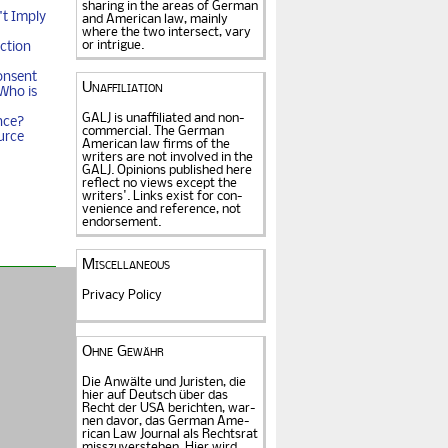
sharing in the areas of German
t Imply
and American law, mainly
where the two intersect, vary
or intrigue.
ction
onsent
Unaffiliation
Who is
GALJ is unaffiliated and non-
nce?
commercial. The Ger­man
urce
American law firms of the
writers are not in­volved in the
GALJ. Opi­nions published here
reflect no views except the
writers'. Links exist for
con­
venience and refe­rence
, not
endorse­ment.
Miscellaneous
Privacy Policy
Ohne Gewähr
Die Anwälte und Juristen, die
hier auf Deutsch über das
Recht der USA be­rich­ten, war­
nen davor, das German Ame­
rican Law Journal als Rechts­rat
miss­zu­verstehen. Hier wird