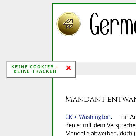
×
×
KEINE COOKIES &
KEINE COOKIES -
KEINE TRACKER
KEINE TRACKER
Mandant entwand
CK • Washington
. Ein Anw
den er mit dem Verspreche
Mandate abwerben, doch ge