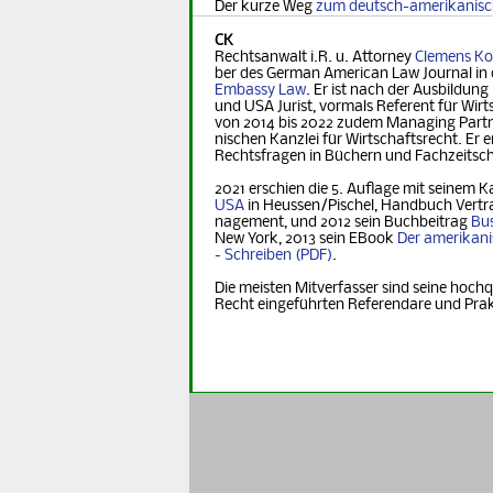
Der kurze Weg
zum deutsch-amerikanis
CK
Rechtsanwalt i.R. u. Attorney
Clemens Ko
ber des German Ame­ri­can Law Journal in 
Embassy Law
. Er ist nach der Ausbildung
und USA Jurist, vormals Referent für Wirt­s
von 2014 bis 2022 zudem Managing Part­ner
nischen Kanzlei für Wirtschaftsrecht. Er er
Rechts­fra­gen in Büchern und Fachzeitsch
2021 erschien die 5. Auflage mit seinem K
USA
in Heus­sen/Pischel, Handbuch Vertr
na­ge­ment, und 2012 sein Buchbeitrag
Bus
New York, 2013 sein EBook
Der ame­ri­ka­n
- Schreiben
.
Die meisten Mitverfasser sind seine hochq
Recht eingeführten Referendare und Pra