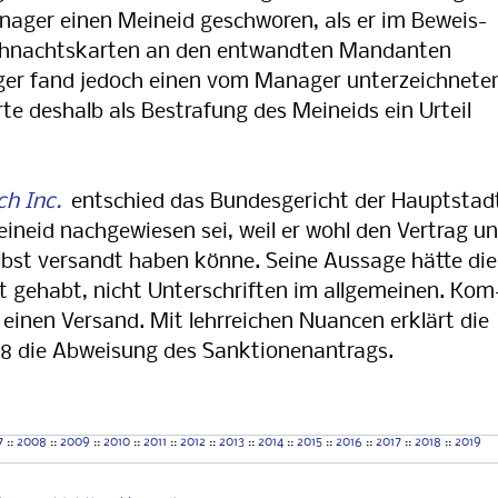
anager einen Meineid geschworen, als er im Beweis­
eihnachtskarten an den ent­wand­ten Man­dan­ten
ger fand jedoch einen vom Manager unter­zeichnete
te deshalb als Bestrafung des Mein­eids ein Urteil
ch Inc.
entschied das Bundesgericht der Haupt­stad
neid nachgewiesen sei, weil er wohl den Vertrag un
elbst versandt haben könne. Seine Aus­sage hätte die
gehabt, nicht Unterschriften im allgemeinen. Kom
 einen Versand. Mit lehrreichen Nuancen erklärt die
8 die Abweisung des Sanktionenantrags.
7
::
2008
::
2009
::
2010
::
2011
::
2012
::
2013
::
2014
::
2015
::
2016
::
2017
::
2018
::
2019