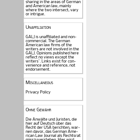
sharing in the areas of German
and American law, mainly
where the two intersect, vary
or intrigue.
Unaffiliation
GALJ is unaffiliated and non-
commercial. The Ger­man
American law firms of the
writers are not in­volved in the
GALJ. Opi­nions published here
reflect no views except the
writers'. Links exist for
con­
venience and refe­rence
, not
endorse­ment.
Miscellaneous
Privacy Policy
Ohne Gewähr
Die Anwälte und Juristen, die
hier auf Deutsch über das
Recht der USA be­rich­ten, war­
nen davor, das German Ame­
rican Law Journal als Rechts­rat
miss­zu­verstehen. Hier wird