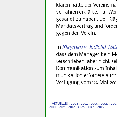
klä­ren hätte der Vereinsm
ver­fahren erklärte, nur W
gesandt zu haben: Der Klä
Man­dats­vertrag und forder
gegen den Verein.
In
Klayman v. Judicial Wat
dass dem Manager kein Mei
terschrieben, aber nicht s
Kommunikation zum Inhalt 
mu­ni­kation erfordere auch
Verfügung vom 18. Mai 201
AKTUELLES
::
2003
::
2004
::
2005
::
2006
::
200
2020
::
2021
::
2022
::
2023
::
2024
::
2025