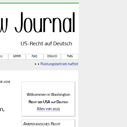
US-
Recht
auf Deutsch
rz
GRRR
FAQ
DSGVO
TMG
• •
Rüstungsbetrieb haftet für Kriegsfolgen
• •
Von Rule o
ai 2018
Willkommen in
Washington
Recht der USA auf Deutsch
n,
Alles von 2025
e
Amerikanisches Recht