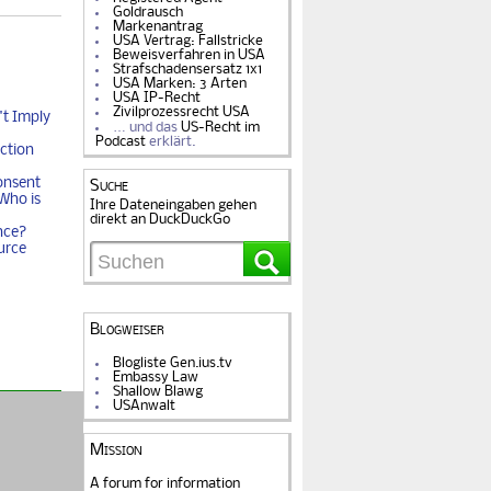
Goldrausch
Markenantrag
USA Vertrag: Fallstricke
Beweisverfahren in USA
Strafschadensersatz 1x1
USA Marken: 3 Arten
USA IP-Recht
Zivilprozessrecht USA
t Imply
… und das
US-Recht im
Podcast
erklärt.
ction
onsent
Suche
Who is
Ihre Dateneingaben gehen
direkt an DuckDuckGo
nce?
urce
Blogweiser
Blogliste Gen.ius.tv
Embassy Law
Shallow Blawg
USAnwalt
Mission
A forum for information