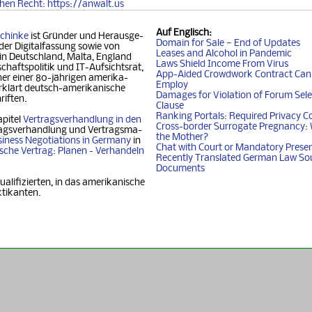
chen
Recht
: https://anwalt.us
Auf
Englisch
:
chinke
ist Gründer und Her­aus­ge­
Domain for Sale — End of Updates
der Digitalfassung so­wie von
Leases and Alcohol in Pandemic
 in Deutschland, Mal­ta, Eng­land
Laws Shield Income From Virus
chafts­politik und IT-Auf­sichtsrat,
App-Aided Crowdwork Contract Can'
 einer 80-jäh­ri­gen ame­ri­ka­
Employ
klärt deutsch-ame­ri­ka­ni­sche
Damages for Violation of Forum Sele
riften.
Clause
Ranking Portals: Required Privacy C
apitel
Vertragsverhandlung in den
Cross-border Surrogate Pregnancy: 
agsverhandlung und Ver­trags­ma­
the Mother?
iness Nego­ti­ati­ons in Ger­ma­ny
in
Chat with Court or Mandatory Prese
i­sche Vertrag: Planen - Ver­han­deln
Recently Translated German Law So
Documents
ualifizierten, in das amerikanische
ktikanten.