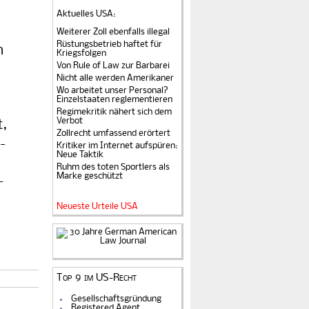
Aktuelles USA
:
Weiterer Zoll ebenfalls illegal
Rüstungsbetrieb haftet für
n
Kriegsfolgen
Von Rule of Law zur Barbarei
Nicht alle werden Amerikaner
Wo arbeitet unser Personal?
Einzelstaaten reglementieren
Regimekritik nähert sich dem
Verbot
t,
Zollrecht umfassend erörtert
­
Kritiker im Internet aufspüren:
Neue Taktik
Ruhm des toten Sportlers als
Marke geschützt
­
Neueste Urteile USA
Top 9 im US-Recht
Gesellschaftsgründung
Registered Agent