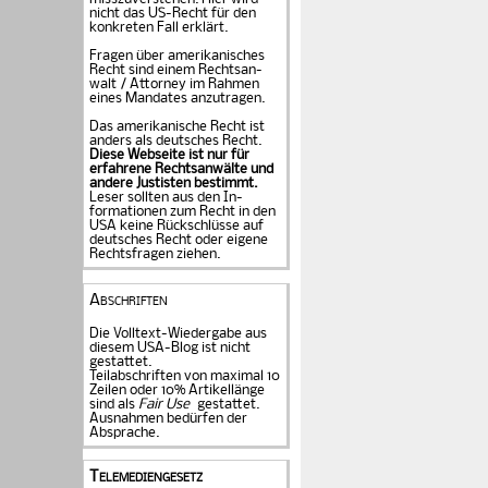
nicht das US-Recht für den
konkreten Fall er­klärt.
Fragen über amerika­ni­sches
Recht sind einem Rechts­an­
walt / Attorney im Rahmen
eines Mandates an­zu­tragen.
Das amerikanische Recht ist
anders als deutsches Recht.
Diese Webseite ist nur für
erfahrene Rechtsanwälte und
andere Justisten be­stimmt.
Leser sollten aus den In­
formationen zum Recht in den
USA keine Rückschlüsse auf
deutsches Recht oder eigene
Rechtsfragen ziehen.
Abschriften
Die Volltext-Wiedergabe aus
diesem USA-Blog ist nicht
gestattet.
Teilabschriften von maximal 10
Zeilen oder 10% Artikellänge
sind als
Fair Use
gestattet.
Ausnahmen bedürfen der
Absprache.
Telemediengesetz