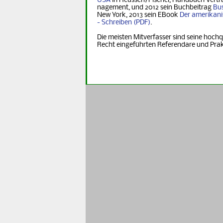
USA
in Heus­sen/Pischel, Handbuch Vertr
na­ge­ment, und 2012 sein Buchbeitrag
Bus
New York, 2013 sein EBook
Der ame­ri­ka­n
- Schreiben
.
Die meisten Mitverfasser sind seine hochq
Recht eingeführten Referendare und Pra