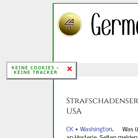
×
×
KEINE COOKIES &
KEINE COOKIES -
KEINE TRACKER
KEINE TRACKER
Strafschadensers
USA
CK • Washington
. Was übe