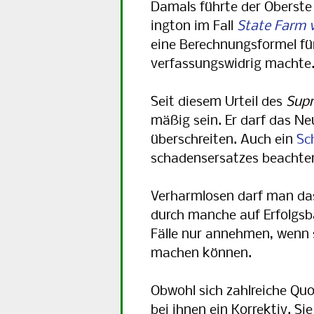
Damals führte der Oberste 
ing­ton im Fall
State Farm 
eine Be­rech­nungsformel f
ver­fas­sungs­wid­rig machte
Seit diesem Urteil des
Supr
mäßig sein. Er darf das N
über­schrei­ten. Auch ein
Sc
scha­dens­ersatzes beachte
Verharmlosen darf man da
durch manche auf Erfolgsb
Fäl­le nur annehmen, wenn 
ma­chen können.
Obwohl sich zahlreiche Quo
bei ihnen ein Korrektiv. 