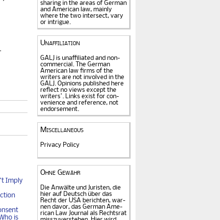
sharing in the areas of German
and American law, mainly
where the two intersect, vary
or intrigue.
Unaffiliation
­
GALJ is unaffiliated and non-
commercial. The Ger­man
American law firms of the
writers are not in­volved in the
GALJ. Opi­nions published here
reflect no views except the
writers'. Links exist for
con­
venience and refe­rence
, not
endorse­ment.
Miscellaneous
Privacy Policy
Ohne Gewähr
t Imply
Die Anwälte und Juristen, die
hier auf Deutsch über das
ction
Recht der USA be­rich­ten, war­
nen davor, das German Ame­
onsent
rican Law Journal als Rechts­rat
Who is
miss­zu­verstehen. Hier wird