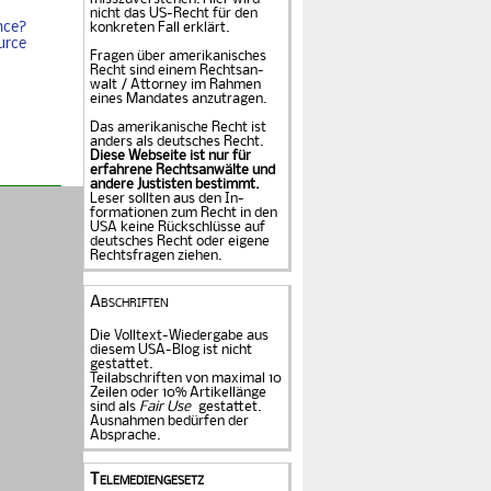
nicht das US-Recht für den
nce?
konkreten Fall er­klärt.
urce
Fragen über amerika­ni­sches
Recht sind einem Rechts­an­
walt / Attorney im Rahmen
eines Mandates an­zu­tragen.
Das amerikanische Recht ist
anders als deutsches Recht.
Diese Webseite ist nur für
erfahrene Rechtsanwälte und
andere Justisten be­stimmt.
Leser sollten aus den In­
formationen zum Recht in den
USA keine Rückschlüsse auf
deutsches Recht oder eigene
Rechtsfragen ziehen.
Abschriften
Die Volltext-Wiedergabe aus
diesem USA-Blog ist nicht
gestattet.
Teilabschriften von maximal 10
Zeilen oder 10% Artikellänge
sind als
Fair Use
gestattet.
Ausnahmen bedürfen der
Absprache.
Telemediengesetz