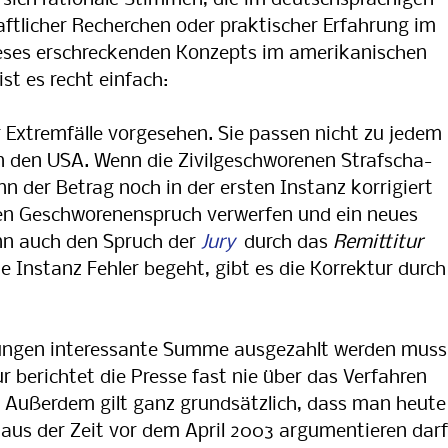
 sich rationale Stimmen, die im deutschsprachigen
tlicher Recherchen oder praktischer Erfahrung im
eses erschreckenden Konzepts im amerika­ni­schen
 ist es recht einfach:
 Extremfälle vorgesehen. Sie passen nicht zu je­dem
 den USA. Wenn die Zivilgeschworenen Straf­scha­
nn der Betrag noch in der ersten Instanz korrigiert
den Geschworenenspruch verwerfen und ein neues
nn auch den Spruch der
Jury
durch das
Remittitur
e Instanz Fehler begeht, gibt es die Korrektur durch
dungen interessante Summe ausgezahlt werden muss
r berichtet die Presse fast nie über das Verfahren
. Außerdem gilt ganz grundsätzlich, dass man heute
aus der Zeit vor dem April 2003 ar­gu­mentieren darf