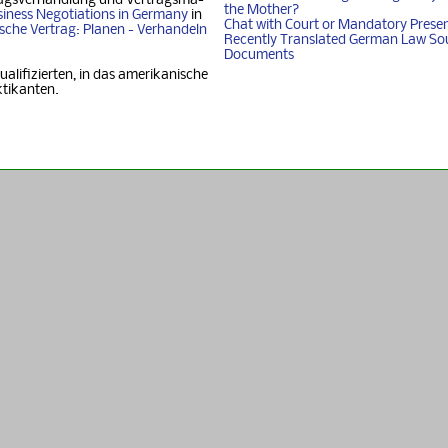
agsverhandlung und Ver­trags­ma­
the Mother?
iness Nego­ti­ati­ons in Ger­ma­ny
in
Chat with Court or Mandatory Prese
i­sche Vertrag: Planen - Ver­han­deln
Recently Translated German Law So
Documents
ualifizierten, in das amerikanische
ktikanten.