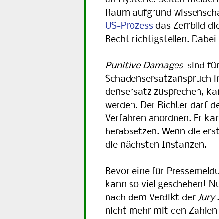
an Hysterie. Selten melden
Raum aufgrund wissenschaf
US-Pro­zess
das Zerrbild di
Recht rich­tig­stellen. Dabei
Punitive Damages
sind für
Schadensersatzanspruch in
dens­er­satz zusprechen, ka
werden. Der Richter darf 
Verfahren anordnen. Er ka
herabsetzen. Wenn die erst
die nächsten Instanzen.
Bevor eine für Pressemel
kann so viel geschehen! Nu
nach dem Verdikt der
Jury
nicht mehr mit den Zahlen 