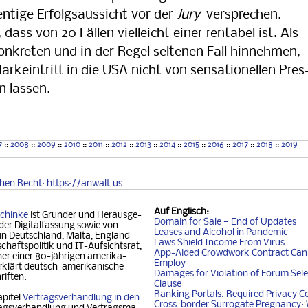
ntige Erfolgsaussicht vor der
Jury
versprechen.
 dass von 20 Fällen vielleicht einer rentabel ist. Als
nkreten und in der Regel seltenen Fall hinnehmen,
rkeintritt in die USA nicht von sensationellen Pres
n lassen.
7
::
2008
::
2009
::
2010
::
2011
::
2012
::
2013
::
2014
::
2015
::
2016
::
2017
::
2018
::
2019
chen
Recht
: https://anwalt.us
Auf
Englisch
:
chinke
ist Gründer und Her­aus­ge­
Domain for Sale — End of Updates
der Digitalfassung so­wie von
Leases and Alcohol in Pandemic
 in Deutschland, Mal­ta, Eng­land
Laws Shield Income From Virus
chafts­politik und IT-Auf­sichtsrat,
App-Aided Crowdwork Contract Can'
 einer 80-jäh­ri­gen ame­ri­ka­
Employ
klärt deutsch-ame­ri­ka­ni­sche
Damages for Violation of Forum Sele
riften.
Clause
Ranking Portals: Required Privacy C
apitel
Vertragsverhandlung in den
Cross-border Surrogate Pregnancy: 