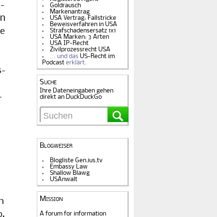
h­
Goldrausch
Markenantrag
rn
USA Vertrag: Fallstricke
Beweisverfahren in USA
ge
Strafschadensersatz 1x1
USA Marken: 3 Arten
USA IP-Recht
Zivilprozessrecht USA
… und das
US-Recht im
Podcast
erklärt.
s­
Suche
Ihre Dateneingaben gehen
­
direkt an DuckDuckGo
Blogweiser
Blogliste Gen.ius.tv
Embassy Law
Shallow Blawg
USAnwalt
Mission
h
b,
A forum for information