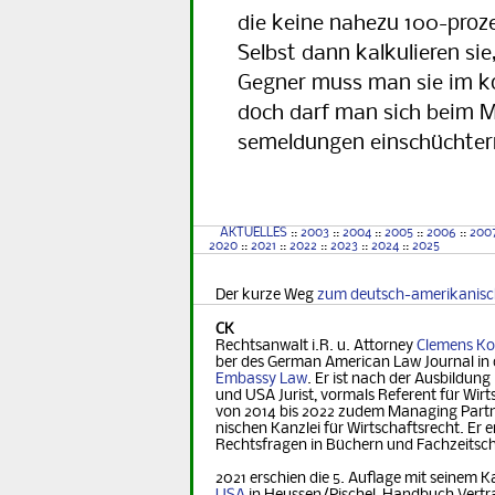
die keine nahezu 100-proze
Selbst dann kalkulieren sie,
Gegner muss man sie im ko
doch darf man sich beim Ma
se­mel­dun­gen einschüchter
AKTUELLES
::
2003
::
2004
::
2005
::
2006
::
200
2020
::
2021
::
2022
::
2023
::
2024
::
2025
Der kurze Weg
zum deutsch-amerikanis
CK
Rechtsanwalt i.R. u. Attorney
Clemens Ko
ber des German Ame­ri­can Law Journal in 
Embassy Law
. Er ist nach der Ausbildung
und USA Jurist, vormals Referent für Wirt­s
von 2014 bis 2022 zudem Managing Part­ner
nischen Kanzlei für Wirtschaftsrecht. Er er
Rechts­fra­gen in Büchern und Fachzeitsch
2021 erschien die 5. Auflage mit seinem K