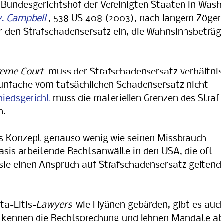
Bundesgerichtshof der Ver­ei­nig­ten Staaten in Was
v. Campbell
, 538 US 408 (2003), nach langem Zöge
ür den Strafschadensersatz ein, die Wahnsinnsbeträ
.
eme Court
muss der Strafschadensersatz ver­hält­ni
eunfache vom tatsächlichen Schadensersatz nicht
hiedsgericht
muss die materiellen Grenzen des Straf
n.
s Konzept genauso wenig wie seinen Missbrauch
asis arbeitende Rechtsanwälte in den USA, die oft
sie einen Anspruch auf Strafschadensersatz geltend
ta-Litis-
Lawyers
wie Hyänen gebärden, gibt es auc
Sie kennen die Rechtsprechung und lehnen Mandate a