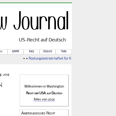
US-
Recht
auf Deutsch
rz
GRRR
FAQ
DSGVO
TMG
• •
Rüstungsbetrieb haftet für Kriegsfolgen
• •
Von Rule of Law 
g. 2018
n
Willkommen in
Washington
Recht der USA auf Deutsch
Alles von 2025
Amerikanisches Recht