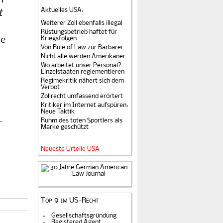
n
Aktuelles USA
:
t
Weiterer Zoll ebenfalls illegal
Rüstungsbetrieb haftet für
Kriegsfolgen
ie
Von Rule of Law zur Barbarei
Nicht alle werden Amerikaner
Wo arbeitet unser Personal?
Einzelstaaten reglementieren
Regimekritik nähert sich dem
Verbot
Zollrecht umfassend erörtert
Kritiker im Internet aufspüren:
Neue Taktik
­
Ruhm des toten Sportlers als
Marke geschützt
Neueste Urteile USA
Top 9 im US-Recht
Gesellschaftsgründung
Registered Agent