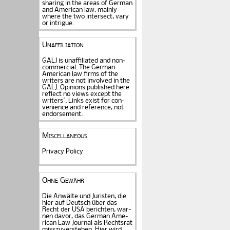
sharing in the areas of German
and American law, mainly
where the two intersect, vary
or intrigue.
Unaffiliation
GALJ is unaffiliated and non-
commercial. The Ger­man
American law firms of the
writers are not in­volved in the
GALJ. Opi­nions published here
reflect no views except the
writers'. Links exist for
con­
venience and refe­rence
, not
endorse­ment.
Miscellaneous
Privacy Policy
Ohne Gewähr
Die Anwälte und Juristen, die
hier auf Deutsch über das
Recht der USA be­rich­ten, war­
nen davor, das German Ame­
rican Law Journal als Rechts­rat
miss­zu­verstehen. Hier wird