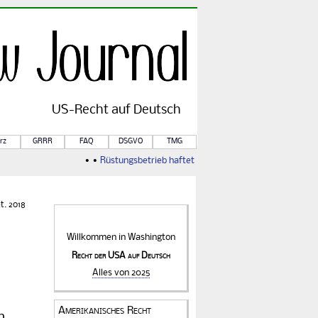
US-
Recht
auf Deutsch
rz
GRRR
FAQ
DSGVO
TMG
• •
Rüstungsbetrieb haftet für Kriegsfolgen
• •
Von Rule of
t. 2018
Willkommen in
Washington
Recht der USA auf Deutsch
Alles von 2025
Amerikanisches Recht