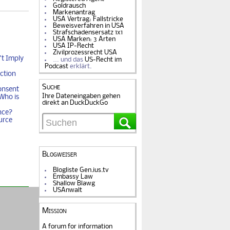
Goldrausch
Markenantrag
USA Vertrag: Fallstricke
Beweisverfahren in USA
Strafschadensersatz 1x1
USA Marken: 3 Arten
USA IP-Recht
Zivilprozessrecht USA
t Imply
… und das
US-Recht im
Podcast
erklärt.
ction
Suche
onsent
Ihre Dateneingaben gehen
Who is
direkt an DuckDuckGo
nce?
urce
Blogweiser
Blogliste Gen.ius.tv
Embassy Law
Shallow Blawg
USAnwalt
Mission
A forum for information