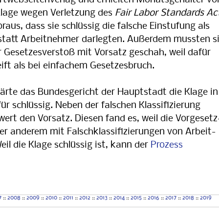
ortwebseitenverlag und erhielten Monatsgehälter vo
 Klage wegen Verletzung des
Fair Labor Stan­dards Ac
raus, dass sie schlüssig die falsche Ein­stu­fung als
tatt Arbeitnehmer darlegten. Außer­dem mussten s
er Gesetzesverstoß mit Vorsatz geschah, weil dafür
eift als bei einfachem Gesetzesbruch.
lärte das Bundesgericht der Hauptstadt die Klage in
ür schlüssig. Neben der falschen Klassifizierung
wert den Vorsatz. Diesen fand es, weil die Vor­ge­setz
ter anderem mit Falschklassifizierungen von Ar­beit­
il die Klage schlüssig ist, kann der
Prozess
7
::
2008
::
2009
::
2010
::
2011
::
2012
::
2013
::
2014
::
2015
::
2016
::
2017
::
2018
::
2019