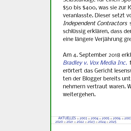
Selbständige für einen Sp
$50 bis $400, was sie zur
veranlasste. Dieser setzt vo
Independent Contractors
s
schlüssig erklären, dass d
eine längere Verjährung gr
Am 4. Sep­tem­ber 2018 erk
Bradley v. Vox Media Inc.
f
erörtert das Ge­richt lesens
ten der Blogger be­reits un
neh­mern vertraut waren. We
weitergehen.
AKTUELLES
::
2003
::
2004
::
2005
::
2006
::
200
2020
::
2021
::
2022
::
2023
::
2024
::
2025