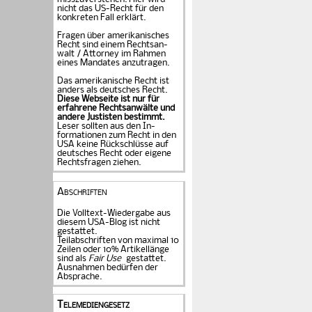
nicht das US-Recht für den
konkreten Fall er­klärt.
Fragen über amerika­ni­sches
Recht sind einem Rechts­an­
walt / Attorney im Rahmen
eines Mandates an­zu­tragen.
Das amerikanische Recht ist
anders als deutsches Recht.
Diese Webseite ist nur für
erfahrene Rechtsanwälte und
andere Justisten be­stimmt.
Leser sollten aus den In­
formationen zum Recht in den
USA keine Rückschlüsse auf
deutsches Recht oder eigene
Rechtsfragen ziehen.
Abschriften
Die Volltext-Wiedergabe aus
diesem USA-Blog ist nicht
gestattet.
Teilabschriften von maximal 10
Zeilen oder 10% Artikellänge
sind als
Fair Use
gestattet.
Ausnahmen bedürfen der
Absprache.
Telemediengesetz