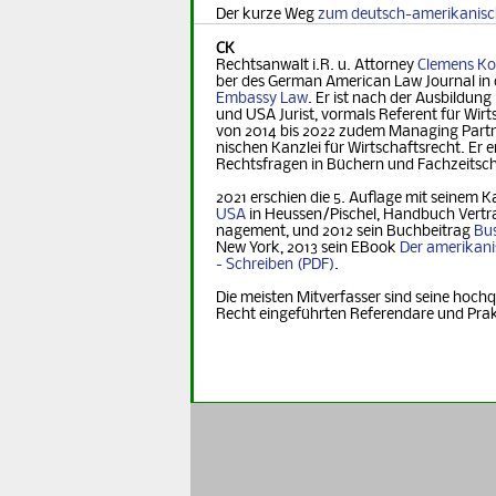
Der kurze Weg
zum deutsch-amerikanis
CK
Rechtsanwalt i.R. u. Attorney
Clemens Ko
ber des German Ame­ri­can Law Journal in 
Embassy Law
. Er ist nach der Ausbildung
und USA Jurist, vormals Referent für Wirt­s
von 2014 bis 2022 zudem Managing Part­ner
nischen Kanzlei für Wirtschaftsrecht. Er er
Rechts­fra­gen in Büchern und Fachzeitsch
2021 erschien die 5. Auflage mit seinem K
USA
in Heus­sen/Pischel, Handbuch Vertr
na­ge­ment, und 2012 sein Buchbeitrag
Bus
New York, 2013 sein EBook
Der ame­ri­ka­n
- Schreiben
.
Die meisten Mitverfasser sind seine hochq
Recht eingeführten Referendare und Pra