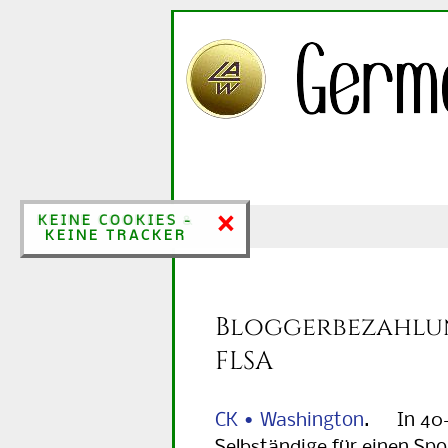
×
×
KEINE COOKIES &
KEINE COOKIES -
KEINE TRACKER
KEINE TRACKER
Bloggerbezahlun
FLSA
CK • Washington
. In 40-