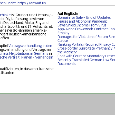
chen
Recht
: https://anwalt.us
Auf
Englisch
:
chinke
ist Gründer und Her­aus­ge­
Domain for Sale — End of Updates
der Digitalfassung so­wie von
Leases and Alcohol in Pandemic
 in Deutschland, Mal­ta, Eng­land
Laws Shield Income From Virus
chafts­politik und IT-Auf­sichtsrat,
App-Aided Crowdwork Contract Can'
 einer 80-jäh­ri­gen ame­ri­ka­
Employ
klärt deutsch-ame­ri­ka­ni­sche
Damages for Violation of Forum Sele
riften.
Clause
Ranking Portals: Required Privacy C
apitel
Vertragsverhandlung in den
Cross-border Surrogate Pregnancy: 
agsverhandlung und Ver­trags­ma­
the Mother?
iness Nego­ti­ati­ons in Ger­ma­ny
in
Chat with Court or Mandatory Prese
i­sche Vertrag: Planen - Ver­han­deln
Recently Translated German Law So
Documents
ualifizierten, in das amerikanische
ktikanten.