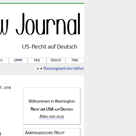
US-
Recht
auf Deutsch
rz
GRRR
FAQ
DSGVO
TMG
• •
Rüstungsbetrieb haftet für Kriegsfolgen
• •
Von Rule of
t. 2018
Willkommen in
Washington
Recht der USA auf Deutsch
Alles von 2025
Amerikanisches Recht
n