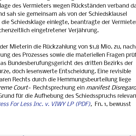
rklage des Vermieters wegen Rückständen ver­band d
d sah sie gemeinsam als von der Schieds­klau­sel
n die Schiedsklage einlegte, beantragte der Vermiete
henzeitlich eingetretener Verjährung.
der Mieterin die Rückzahlung von $1,8 Mio. zu, nach
g des Prozesses sowie die materiellen Fra­gen prü
das Bundesberufungsgericht des dritten Be­zirks der
rze, doch lesenswerte Entscheidung. Eine re­visible
en Rechts durch die Hemmungs­be­ur­tei­lung liege
reme Court-
Recht­spre­chung ein
mani­fest Disregar
rund für die Auf­he­bung des Schieds­spruchs releva
ess For Less Inc. v. VIWY LP
,
Fn. 1, bewusst