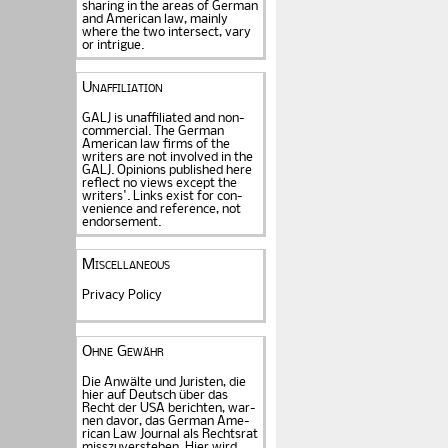
sharing in the areas of German
and American law, mainly
where the two intersect, vary
or intrigue.
Unaffiliation
GALJ is unaffiliated and non-
commercial. The Ger­man
American law firms of the
writers are not in­volved in the
GALJ. Opi­nions published here
reflect no views except the
writers'. Links exist for
con­
venience and refe­rence
, not
endorse­ment.
Miscellaneous
Privacy Policy
Ohne Gewähr
Die Anwälte und Juristen, die
hier auf Deutsch über das
Recht der USA be­rich­ten, war­
nen davor, das German Ame­
rican Law Journal als Rechts­rat
miss­zu­verstehen. Hier wird