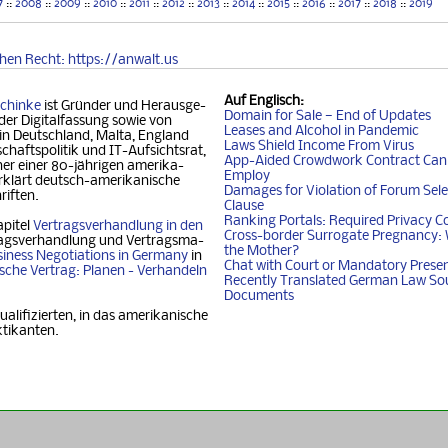
7
::
2008
::
2009
::
2010
::
2011
::
2012
::
2013
::
2014
::
2015
::
2016
::
2017
::
2018
::
2019
chen
Recht
: https://anwalt.us
Auf
Englisch
:
chinke
ist Gründer und Her­aus­ge­
Domain for Sale — End of Updates
der Digitalfassung so­wie von
Leases and Alcohol in Pandemic
 in Deutschland, Mal­ta, Eng­land
Laws Shield Income From Virus
chafts­politik und IT-Auf­sichtsrat,
App-Aided Crowdwork Contract Can'
 einer 80-jäh­ri­gen ame­ri­ka­
Employ
klärt deutsch-ame­ri­ka­ni­sche
Damages for Violation of Forum Sele
riften.
Clause
Ranking Portals: Required Privacy C
apitel
Vertragsverhandlung in den
Cross-border Surrogate Pregnancy: 
agsverhandlung und Ver­trags­ma­
the Mother?
iness Nego­ti­ati­ons in Ger­ma­ny
in
Chat with Court or Mandatory Prese
i­sche Vertrag: Planen - Ver­han­deln
Recently Translated German Law So
Documents
ualifizierten, in das amerikanische
ktikanten.