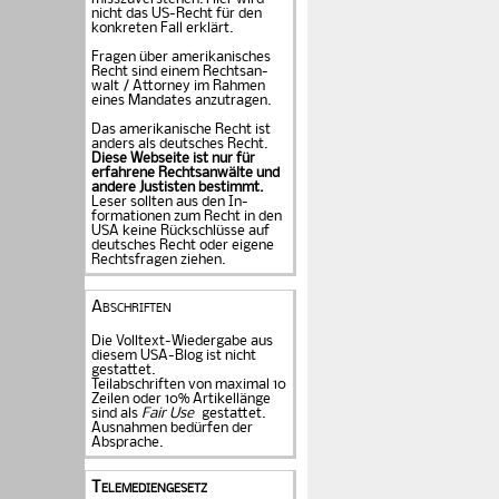
nicht das US-Recht für den
konkreten Fall er­klärt.
Fragen über amerika­ni­sches
Recht sind einem Rechts­an­
walt / Attorney im Rahmen
eines Mandates an­zu­tragen.
Das amerikanische Recht ist
anders als deutsches Recht.
Diese Webseite ist nur für
erfahrene Rechtsanwälte und
andere Justisten be­stimmt.
Leser sollten aus den In­
formationen zum Recht in den
USA keine Rückschlüsse auf
deutsches Recht oder eigene
Rechtsfragen ziehen.
Abschriften
Die Volltext-Wiedergabe aus
diesem USA-Blog ist nicht
gestattet.
Teilabschriften von maximal 10
Zeilen oder 10% Artikellänge
sind als
Fair Use
gestattet.
Ausnahmen bedürfen der
Absprache.
Telemediengesetz