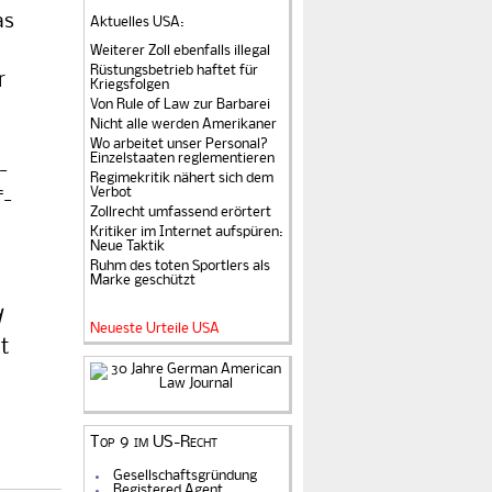
as
Aktuelles USA
:
Weiterer Zoll ebenfalls illegal
Rüstungsbetrieb haftet für
r
Kriegsfolgen
Von Rule of Law zur Barbarei
Nicht alle werden Amerikaner
Wo arbeitet unser Personal?
Einzelstaaten reglementieren
­
Regimekritik nähert sich dem
Verbot
f­
Zollrecht umfassend erörtert
Kritiker im Internet aufspüren:
Neue Taktik
Ruhm des toten Sportlers als
Marke geschützt
d
Neueste Urteile USA
nt
Top 9 im US-Recht
Gesellschaftsgründung
Registered Agent