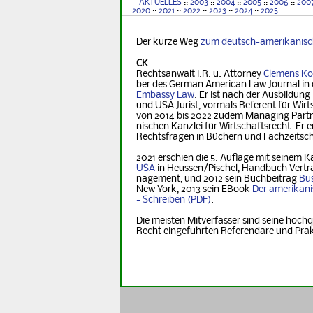
AKTUELLES
::
2003
::
2004
::
2005
::
2006
::
200
2020
::
2021
::
2022
::
2023
::
2024
::
2025
Der kurze Weg
zum deutsch-amerikanis
CK
Rechtsanwalt i.R. u. Attorney
Clemens Ko
ber des German Ame­ri­can Law Journal in 
Embassy Law
. Er ist nach der Ausbildung
und USA Jurist, vormals Referent für Wirt­s
von 2014 bis 2022 zudem Managing Part­ner
nischen Kanzlei für Wirtschaftsrecht. Er er
Rechts­fra­gen in Büchern und Fachzeitsch
2021 erschien die 5. Auflage mit seinem K
USA
in Heus­sen/Pischel, Handbuch Vertr
na­ge­ment, und 2012 sein Buchbeitrag
Bus
New York, 2013 sein EBook
Der ame­ri­ka­n
- Schreiben
.
Die meisten Mitverfasser sind seine hochq
Recht eingeführten Referendare und Pra