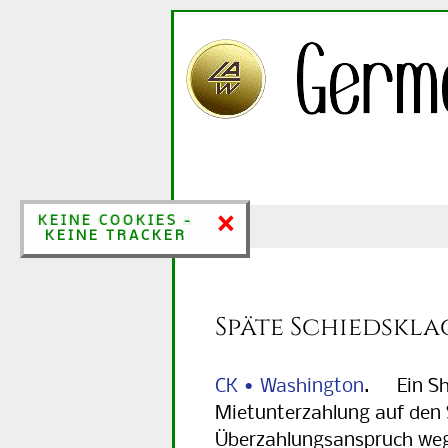
×
×
KEINE COOKIES &
KEINE COOKIES -
KEINE TRACKER
KEINE TRACKER
Späte Schiedskl
CK • Washington
. Ein Sho
Miet­un­ter­zahlung auf de
Über­zah­lungs­anspruch we