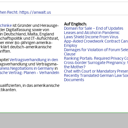
chen
Recht
: https://anwalt.us
Auf
Englisch
:
chinke
ist Gründer und Her­aus­ge­
Domain for Sale — End of Updates
der Digitalfassung so­wie von
Leases and Alcohol in Pandemic
 in Deutschland, Mal­ta, Eng­land
Laws Shield Income From Virus
chafts­politik und IT-Auf­sichtsrat,
App-Aided Crowdwork Contract Can'
 einer 80-jäh­ri­gen ame­ri­ka­
Employ
klärt deutsch-ame­ri­ka­ni­sche
Damages for Violation of Forum Sele
riften.
Clause
Ranking Portals: Required Privacy C
apitel
Vertragsverhandlung in den
Cross-border Surrogate Pregnancy: 
agsverhandlung und Ver­trags­ma­
the Mother?
iness Nego­ti­ati­ons in Ger­ma­ny
in
Chat with Court or Mandatory Prese
i­sche Vertrag: Planen - Ver­han­deln
Recently Translated German Law So
Documents
ualifizierten, in das amerikanische
ktikanten.