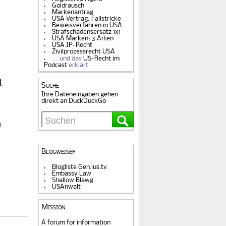
Goldrausch
Markenantrag
USA Vertrag: Fallstricke
Beweisverfahren in USA
Strafschadensersatz 1x1
USA Marken: 3 Arten
USA IP-Recht
Zivilprozessrecht USA
… und das
US-Recht im
Podcast
erklärt.
t
Suche
Ihre Dateneingaben gehen
direkt an DuckDuckGo
n
Blogweiser
Blogliste Gen.ius.tv
Embassy Law
Shallow Blawg
USAnwalt
Mission
A forum for information