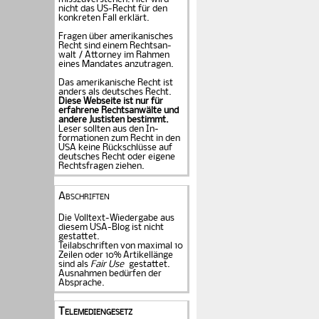
nicht das US-Recht für den
konkreten Fall er­klärt.
Fragen über amerika­ni­sches
Recht sind einem Rechts­an­
walt / Attorney im Rahmen
eines Mandates an­zu­tragen.
Das amerikanische Recht ist
anders als deutsches Recht.
Diese Webseite ist nur für
erfahrene Rechtsanwälte und
andere Justisten be­stimmt.
Leser sollten aus den In­
formationen zum Recht in den
USA keine Rückschlüsse auf
deutsches Recht oder eigene
Rechtsfragen ziehen.
Abschriften
Die Volltext-Wiedergabe aus
diesem USA-Blog ist nicht
gestattet.
Teilabschriften von maximal 10
Zeilen oder 10% Artikellänge
sind als
Fair Use
gestattet.
Ausnahmen bedürfen der
Absprache.
Telemediengesetz