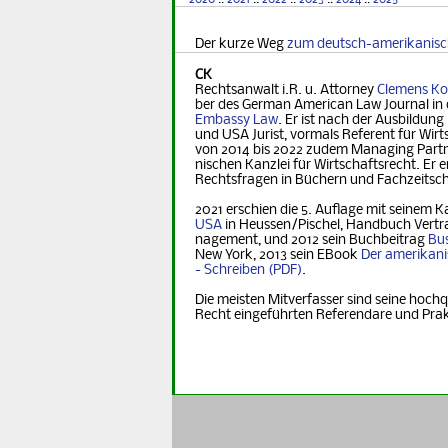
2020
::
2021
::
2022
::
2023
::
2024
::
2025
Der kurze Weg
zum deutsch-amerikanis
CK
Rechtsanwalt i.R. u. Attorney
Clemens Ko
ber des German Ame­ri­can Law Journal in 
Embassy Law
. Er ist nach der Ausbildung
und USA Jurist, vormals Referent für Wirt­s
von 2014 bis 2022 zudem Managing Part­ner
nischen Kanzlei für Wirtschaftsrecht. Er er
Rechts­fra­gen in Büchern und Fachzeitsch
2021 erschien die 5. Auflage mit seinem K
USA
in Heus­sen/Pischel, Handbuch Vertr
na­ge­ment, und 2012 sein Buchbeitrag
Bus
New York, 2013 sein EBook
Der ame­ri­ka­n
- Schreiben
.
Die meisten Mitverfasser sind seine hochq
Recht eingeführten Referendare und Pra