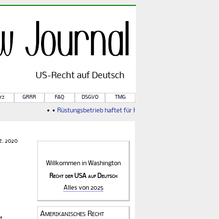
US-
Recht
auf Deutsch
rz
GRRR
FAQ
DSGVO
TMG
• •
Rüstungsbetrieb haftet für Kriegsfolgen
• •
Von Rule of Law
z. 2020
Willkommen in
Washington
Recht der USA auf Deutsch
Alles von 2025
Amerikanisches Recht
,