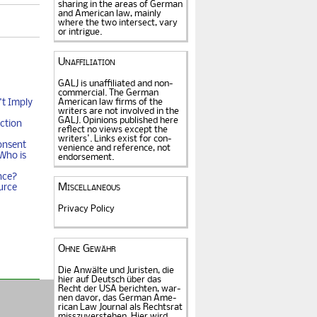
sharing in the areas of German
and American law, mainly
where the two intersect, vary
or intrigue.
Unaffiliation
GALJ is unaffiliated and non-
commercial. The Ger­man
t Imply
American law firms of the
writers are not in­volved in the
GALJ. Opi­nions published here
ction
reflect no views except the
writers'. Links exist for
con­
onsent
venience and refe­rence
, not
Who is
endorse­ment.
nce?
urce
Miscellaneous
Privacy Policy
Ohne Gewähr
Die Anwälte und Juristen, die
hier auf Deutsch über das
Recht der USA be­rich­ten, war­
nen davor, das German Ame­
rican Law Journal als Rechts­rat
miss­zu­verstehen. Hier wird