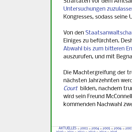
Straftaten vor dem Amtsant
Untersuchungen zuzulasse
Kongresses, sodass seine 
Von den
Staatsanwaltschaf
Einiges zu befürchten. Desh
Abwahl bis zum bitteren En
auszurufen, und mit Begnad
Die Machtergreifung der t
nächsten Jahrzehnten wer
Court
bilden, nachdem tr
wird sein Freund McConnell 
kommenden Nachwahl zwei 
AKTUELLES
::
2003
::
2004
::
2005
::
2006
::
200