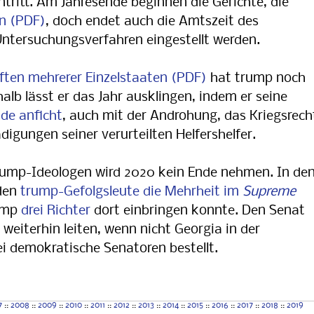
ritt. Am Jahresende beginnen die Gerichte, die
n
, doch endet auch die Amtszeit des
Untersuchungsverfahren eingestellt werden.
ten mehrerer Einzelstaaten
hat trump noch
alb lässt er das Jahr ausklingen, indem er seine
de anficht
, auch mit der Androhung, das Kriegsrech
igungen seiner verurteilten Helfershelfer.
rump-Ideologen wird 2020 kein Ende nehmen. In de
den
trump-Gefolgsleute die Mehrheit im
Supreme
ump
drei Richter
dort einbringen konnte. Den Senat
weiterhin leiten, wenn nicht Georgia in der
demokratische Senatoren bestellt.
7
::
2008
::
2009
::
2010
::
2011
::
2012
::
2013
::
2014
::
2015
::
2016
::
2017
::
2018
::
2019