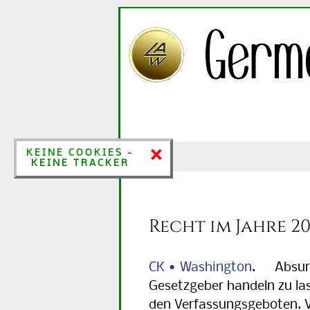
×
×
KEINE COOKIES &
KEINE COOKIES -
KEINE TRACKER
KEINE TRACKER
Recht im Jahre 2
CK • Washington
. Absurd
Gesetzgeber handeln zu las
den Verfassungsgeboten. Vo