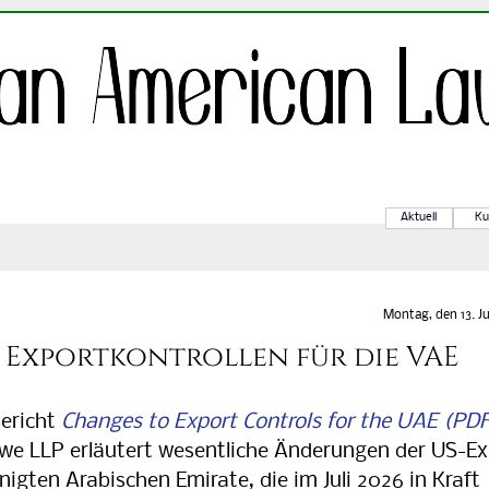
Aktuell
Ku
Montag, den 13. Ju
Exportkontrollen für die VAE
ericht
Chan­ges to Ex­port Con­trols for the UAE
owe LLP er­läu­tert we­sent­li­che Än­de­run­gen der US-Ex
einig­ten Ara­bi­schen Emi­ra­te, die im Juli 2026 in Kraft