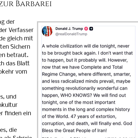
zur Barbarei
g der
der Verfasser
de gleich mit
ten Sichern
en betraut.
ch das Blatt
Abkehr vom
s, und
hkultur
er finden ein
s, die