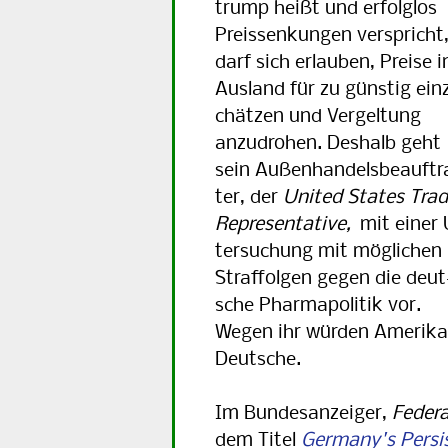
trump heißt und erfolg­los
Preis­sen­kun­gen verspricht
darf sich erlauben, Preise 
Ausland für zu günstig ein­
chä­tzen und Ver­gel­tung
anzu­drohen. Deshalb geht
sein Außen­han­dels­be­auf­t
ter, der
United States Tra
Re­pre­sen­ta­tive,
mit einer 
ter­su­chung mit mög­li­chen
Straf­fol­gen gegen die deut
sche Phar­ma­po­li­tik vor.
Wegen ihr wür­den Ame­ri­
Deutsche.
Im Bundesanzeiger,
Federa
dem Titel
Germany's Persi