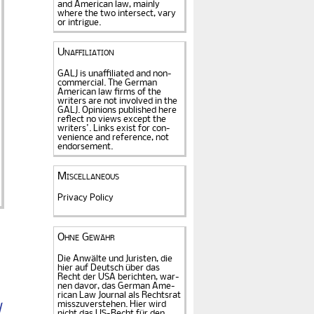
and American law, mainly
where the two intersect, vary
or intrigue.
Unaffiliation
GALJ is unaffiliated and non-
commercial. The Ger­man
American law firms of the
writers are not in­volved in the
GALJ. Opi­nions published here
reflect no views except the
writers'. Links exist for
con­
venience and refe­rence
, not
endorse­ment.
Miscellaneous
Privacy Policy
Ohne Gewähr
Die Anwälte und Juristen, die
hier auf Deutsch über das
Recht der USA be­rich­ten, war­
nen davor, das German Ame­
rican Law Journal als Rechts­rat
miss­zu­verstehen. Hier wird
l
nicht das US-Recht für den