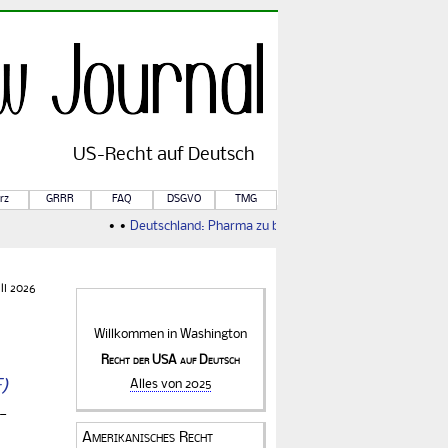
US-
Recht
auf Deutsch
rz
GRRR
FAQ
DSGVO
TMG
• •
Deutschland: Pharma zu billig
• •
Weiterer Zoll ebenfalls ill
li 2026
Willkommen in
Washington
Recht der USA auf Deutsch
Alles von 2025
­
Amerikanisches Recht