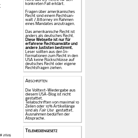
konkreten Fall er­klärt.
t
Fragen über amerika­ni­sches
Recht sind einem Rechts­an­
walt / Attorney im Rahmen
eines Mandates an­zu­tragen.
Das amerikanische Recht ist
anders als deutsches Recht.
Diese Webseite ist nur für
erfahrene Rechtsanwälte und
andere Justisten be­stimmt.
Leser sollten aus den In­
formationen zum Recht in den
USA keine Rückschlüsse auf
deutsches Recht oder eigene
Rechtsfragen ziehen.
Abschriften
Die Volltext-Wiedergabe aus
diesem USA-Blog ist nicht
gestattet.
Teilabschriften von maximal 10
Zeilen oder 10% Artikellänge
sind als
Fair Use
gestattet.
Ausnahmen bedürfen der
Absprache.
Telemediengesetz
ai 2026