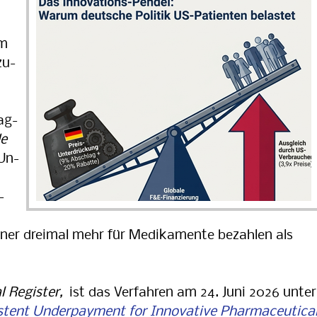
,
im
zu­
rag­
de
Un­
­
kaner dreimal mehr für Medikamente bezahlen als
l Register,
ist das Verfahren am 24. Juni 2026 unter
stent Underpayment for Innovative Pharmaceutica