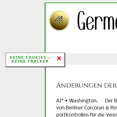
×
×
KEINE COOKIES &
KEINE COOKIES -
KEINE TRACKER
KEINE TRACKER
Änderungen der 
AI* • Washington. Der B
von Ber­li­ner Cor­co­ran & R
port­kon­trol­len für die Ver­