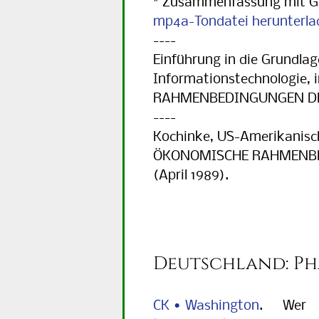
* Zusammenfassung mit G
mp4a-Tondatei herunterla
----
Einführung in die Grundla
Informationstechnologie,
RAHMENBEDINGUNGEN DER
----
Kochinke, US-Amerikanisc
ÖKONOMISCHE RAHMENBE
(April 1989).
Deutschland: Ph
CK • Washington
. Wer