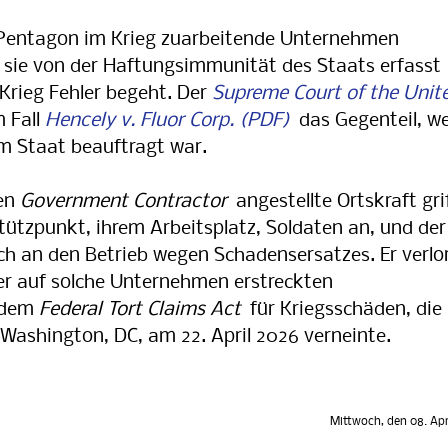
ntagon im Krieg zuarbeitende Unternehmen
s sie von der Haftungsimmunität des Staats erfasst
 Krieg Fehler begeht. Der
Supreme Court of the Unit
 Fall
Hencely v. Fluor Corp.
das Gegenteil, we
om Staat beauftragt war.
ten
Government Contractor
angestellte Ortskraft gri
ützpunkt, ihrem Arbeitsplatz, Soldaten an, und der
ch an den Betrieb wegen Schadensersatzes. Er verlo
er auf solche Unternehmen erstreckten
h dem
Federal Tort Claims Act
für Kriegsschäden, die
 Washington, DC, am 22. April 2026 verneinte.
Mittwoch, den 08. Apr