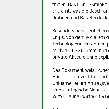
tra­ten. Das Han­dels­mi­ni­s
ent­fernt, was die Be­schrän­
droh­nen und Ra­ke­ten locke
Besonders hervorzuheben i
Chips, von dem vor allem d
Technologieunternehmen pr
militärische Zusammenarbe
private Akteure ohne expli
Das Dokument weist zudem
Hürden bei Investitionspr
Unklarheiten im Antragsve
eine strategische Neuausr
Verteidigungspartner techn