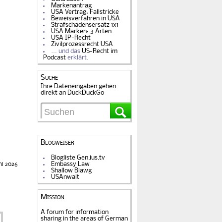
Markenantrag
USA Vertrag: Fallstricke
Beweisverfahren in USA
Strafschadensersatz 1x1
USA Marken: 3 Arten
USA IP-Recht
Zivilprozessrecht USA
… und das
US-Recht im
Podcast
erklärt.
Suche
Ihre Dateneingaben gehen
direkt an DuckDuckGo
Blogweiser
Blogliste Gen.ius.tv
Embassy Law
ni 2026
Shallow Blawg
USAnwalt
Mission
A forum for information
sharing in the areas of German