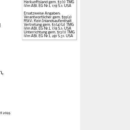
Herkunftsland gem. §3(1)
TMG
iVm ABl. EG Nr.L 178 S.1: USA
Ersatzweise Angaben:
Verantwortlicher gem. §55(2)
RStV: Kein Inlandsaufenthalt
l
Vertretung gem. §3(4)(2) TMG
iVm ABl. EG Nr.L 178 S.1: USA
Unterrichtung gem. §13(1) TMG
iVm ABl. EG Nr.L 281 S.31: USA
n,
il 2026