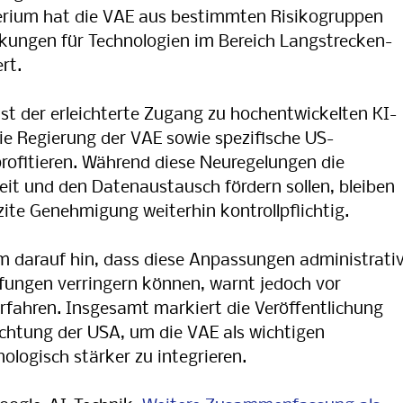
te­rium hat die VAE aus be­stimm­ten Ri­si­ko­grup­pen
kun­gen für Tech­no­lo­gi­en im Be­reich Lang­strecken­
rt.
st der erleichterte Zugang zu hochentwickelten KI-
ie Regierung der VAE sowie spezifische US-
ofitieren. Während diese Neuregelungen die
it und den Datenaustausch fördern sollen, bleiben
zite Genehmigung weiterhin kontrollpflichtig.
 darauf hin, dass diese Anpassungen administrati
üfungen verringern können, warnt jedoch vor
rfahren. Insgesamt markiert die Veröffentlichung
ichtung der USA, um die VAE als wichtigen
ologisch stärker zu integrieren.