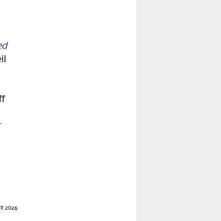
ed
il
ff
r
il 2026